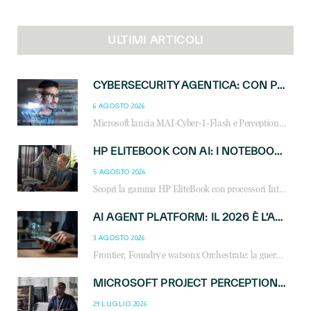
ULTIMI ARTICOLI
CYBERSECURITY AGENTICA: CON PERCEPTION E MAI-CYBER-1-FLASH MICROSOFT APRE NUOVI SERVIZI PER IL CANALE
6 AGOSTO 2026
Microsoft lancia MAI-Cyber-1-Flash e Perception: cybersecurity agentica in preview dal 3 novembre. Cosa cambia per MSP, system integrator e reseller.
HP ELITEBOOK CON AI: I NOTEBOOK BUSINESS INTELLIGENTI CHE TRASFORMANO PRODUTTIVITÀ, SICUREZZA E LAVORO IBRIDO
5 AGOSTO 2026
Scopri la gamma HP EliteBook con processori Intel® Core™ Ultra e AMD Ryzen™ AI. Notebook business progettati per aumentare la produttività, migliorare la collaborazione e garantire sicurezza avanzata in ufficio e in mobilità.
AI AGENT PLATFORM: IL 2026 È L’ANNO DEL «SISTEMA OPERATIVO» PER GLI AGENTI AZIENDALI
3 AGOSTO 2026
Frontier, Foundry e watsonx Orchestrate: la guerra delle piattaforme AI agent ridisegna il mercato IT. Cosa cambia per reseller, MSP e system integrator.
MICROSOFT PROJECT PERCEPTION: COME GLI AGENTI AI CAMBIERANNO SOC, CYBERSECURITY E SERVIZI MSP
29 LUGLIO 2026