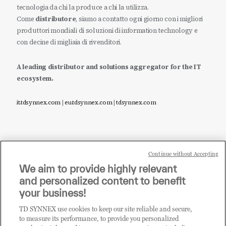
tecnologia da chi la produce a chi la utilizza.
Come
distributore
, siamo a contatto ogni giorno con i migliori
produttori mondiali di soluzioni di information technology e
con decine di migliaia di rivenditori.
A leading distributor and solutions aggregator for the IT
ecosystem.
it.tdsynnex.com
|
eu.tdsynnex.com
|
tdsynnex.com
Continue without Accepting
Sei un rivenditore di tecnologia e desideri acquistare
We aim to provide highly relevant
i prodotti o le soluzioni trattate sul blog?
and personalized content to benefit
CLICCA QUI E DIVENTA
your business!
CLIENTE TD SYNNEX
TD SYNNEX use cookies to keep our site reliable and secure,
to measure its performance, to provide you personalized