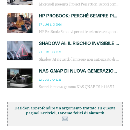
Microsoft presenta Project Perception: scopri come gli agenti AI possono trasformare cybersecurity, SOC e servizi gestiti degli MSP.
HP PROBOOK: PERCHÉ SEMPRE PIÙ AZIENDE SCELGONO NOTEBOOK PROGETTATI PER IL LAVORO MODERNO
27 LUGLIO 2026
HP ProBook: 5 motivi per cui le aziende scelgono i notebook business HP per migliorare produttività, sicurezza e gestione dell’AI.
SHADOW AI: IL RISCHIO INVISIBILE CHE LE AZIENDE POSSONO GOVERNARE
23 LUGLIO 2026
Shadow AI riguardo l’impiego non autorizzato di sistemi AI all’interno dell’azienda. E’ una pratica che si diffonde a partire dai dipendenti fino ai dirigenti e mette a repentaglio la cybersecurity, con costi più elevati per le organizzazioni. Due recenti report illustrano il fenomeno e forniscono dati in merito
NAS QNAP DI NUOVA GENERAZIONE: PIÙ PRESTAZIONI, SCALABILITÀ E PROTEZIONE DEI DATI PER LE INFRASTRUTTURE IT MODERNE
22 LUGLIO 2026
Scopri la nuova gamma NAS QNAP TS-h1465U-RP, TS-h1065eU e TS-h665U: storage aziendale con ZFS, DDR5, E1.S NVMe e connettività 2.5GbE per backup, virtualizzazione e cybersecurity.
Desideri approfondire un argomento trattato su queste
pagine?
Scrivici, saremo felici di aiutarti!