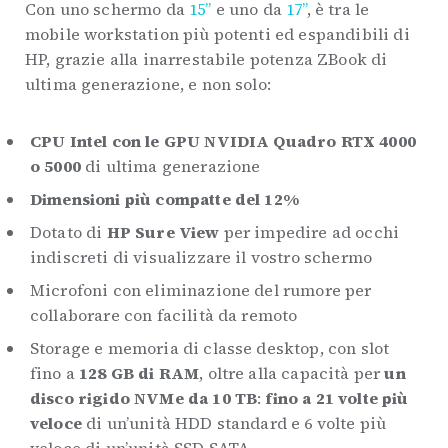
Con uno schermo da
15”
e uno da
17”
, è tra le
mobile workstation più potenti ed espandibili di
HP, grazie alla inarrestabile potenza ZBook di
ultima generazione, e non solo:
CPU Intel con le GPU NVIDIA Quadro RTX 4000
o 5000
di ultima generazione
Dimensioni più compatte del 12%
Dotato di
HP Sure View
per impedire ad occhi
indiscreti di visualizzare il vostro schermo
Microfoni con eliminazione del rumore per
collaborare con facilità da remoto
Storage e memoria di classe desktop, con slot
fino a
128 GB di RAM
, oltre alla capacità per
un
disco rigido NVMe da 10 TB
:
fino a 21 volte più
veloce
di un’unità HDD standard e 6 volte più
veloce di un’unità SSD SATA.