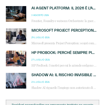
AI AGENT PLATFORM: IL 2026 È L’ANNO DEL «SISTEMA OPERATIVO» PER GLI AGENTI AZIENDALI
3 AGOSTO 2026
Frontier, Foundry e watsonx Orchestrate: la guerra delle piattaforme AI agent ridisegna il mercato IT. Cosa cambia per reseller, MSP e system integrator.
MICROSOFT PROJECT PERCEPTION: COME GLI AGENTI AI CAMBIERANNO SOC, CYBERSECURITY E SERVIZI MSP
29 LUGLIO 2026
Microsoft presenta Project Perception: scopri come gli agenti AI possono trasformare cybersecurity, SOC e servizi gestiti degli MSP.
HP PROBOOK: PERCHÉ SEMPRE PIÙ AZIENDE SCELGONO NOTEBOOK PROGETTATI PER IL LAVORO MODERNO
27 LUGLIO 2026
HP ProBook: 5 motivi per cui le aziende scelgono i notebook business HP per migliorare produttività, sicurezza e gestione dell’AI.
SHADOW AI: IL RISCHIO INVISIBILE CHE LE AZIENDE POSSONO GOVERNARE
23 LUGLIO 2026
Shadow AI riguardo l’impiego non autorizzato di sistemi AI all’interno dell’azienda. E’ una pratica che si diffonde a partire dai dipendenti fino ai dirigenti e mette a repentaglio la cybersecurity, con costi più elevati per le organizzazioni. Due recenti report illustrano il fenomeno e forniscono dati in merito
Desideri approfondire un argomento trattato su queste