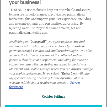
CLICCA QUI E DIVENTA
your business!
CLIENTE TD SYNNEX
TD SYNNEX use cookies to keep our site reliable and secure,
to measure its performance, to provide you personalized
market insights and improve your user experience; including
any relevant contents and personalized advertising. By
rejecting we will show you the same amount, but not
personalized marketing ads.
By clicking on
"Accept all"
you agree to the saving and
reading of information on your end device by us and our
partners through Cookies and similar technologies. You also
agree to the further processing of the collected and read
personal data by us or our partners, including for relevant
content on other sites, as further described in the Privacy
Statement and Cookie settings where you can always manage
your cookie preferences. If you select
"Reject"
, we will only
© 2026 TD SYNNEX Italy S.r.l. - Sede legale: via Luigi Russolo 9, 20138 Milano
apply cookies being necessary for the operation of this
(MI) - Numero di iscrizione al Registro delle Imprese di Milano e Codice Fiscale:
website, which do not require your consent.
Privacy
07092780159 - P.IVA: 07092780159 - Eur 12.569.000,00 i.v - TD SYNNEX e TD
Statement
SYNNEX logo sono marchi registrati di TD SYNNEX Corporation negli Stati Uniti e
Cookies Settings
in altri Paesi. Società a socio unico soggetta all’attività di direzione e coordinamento
della controllante TD SYNNEX Europe GmbH, con sede a Monaco (Germania).