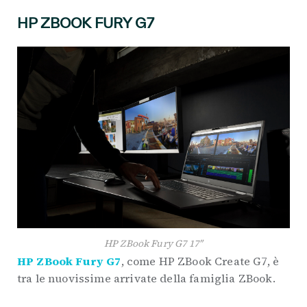
HP ZBOOK FURY G7
HP ZBook Fury G7 17″
HP ZBook Fury G7
, come HP ZBook Create G7, è
tra le nuovissime arrivate della famiglia ZBook.