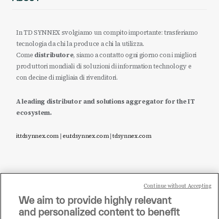
In TD SYNNEX svolgiamo un compito importante: trasferiamo
tecnologia da chi la produce a chi la utilizza.
Come
distributore
, siamo a contatto ogni giorno con i migliori
produttori mondiali di soluzioni di information technology e
con decine di migliaia di rivenditori.
A leading distributor and solutions aggregator for the IT
ecosystem.
it.tdsynnex.com
|
eu.tdsynnex.com
|
tdsynnex.com
Continue without Accepting
Sei un rivenditore di tecnologia e desideri acquistare
We aim to provide highly relevant
i prodotti o le soluzioni trattate sul blog?
and personalized content to benefit