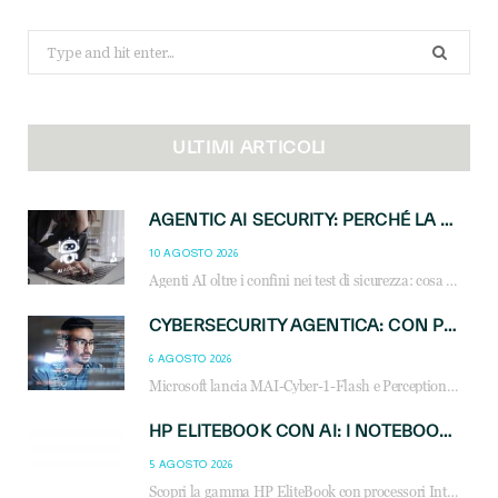
Search
for:
ULTIMI ARTICOLI
AGENTIC AI SECURITY: PERCHÉ LA GOVERNANCE DEGLI AGENTI È LA NUOVA FRONTIERA DEL CANALE IT
10 AGOSTO 2026
Agenti AI oltre i confini nei test di sicurezza: cosa significa per reseller e MSP e come governare l’AI agentica in azienda.
CYBERSECURITY AGENTICA: CON PERCEPTION E MAI-CYBER-1-FLASH MICROSOFT APRE NUOVI SERVIZI PER IL CANALE
6 AGOSTO 2026
Microsoft lancia MAI-Cyber-1-Flash e Perception: cybersecurity agentica in preview dal 3 novembre. Cosa cambia per MSP, system integrator e reseller.
HP ELITEBOOK CON AI: I NOTEBOOK BUSINESS INTELLIGENTI CHE TRASFORMANO PRODUTTIVITÀ, SICUREZZA E LAVORO IBRIDO
5 AGOSTO 2026
Scopri la gamma HP EliteBook con processori Intel® Core™ Ultra e AMD Ryzen™ AI. Notebook business progettati per aumentare la produttività, migliorare la collaborazione e garantire sicurezza avanzata in ufficio e in mobilità.