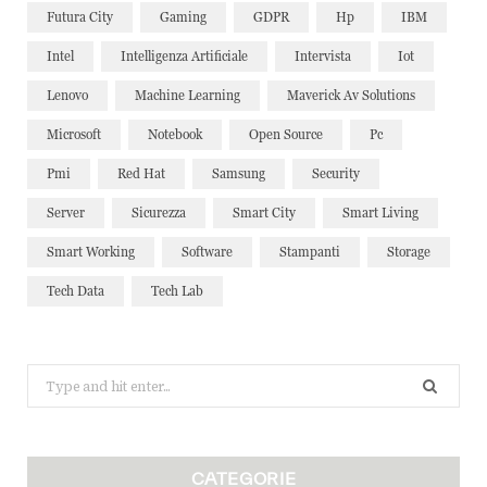
Futura City
Gaming
GDPR
Hp
IBM
Intel
Intelligenza Artificiale
Intervista
Iot
Lenovo
Machine Learning
Maverick Av Solutions
Microsoft
Notebook
Open Source
Pc
Pmi
Red Hat
Samsung
Security
Server
Sicurezza
Smart City
Smart Living
Smart Working
Software
Stampanti
Storage
Tech Data
Tech Lab
Search
for:
CATEGORIE