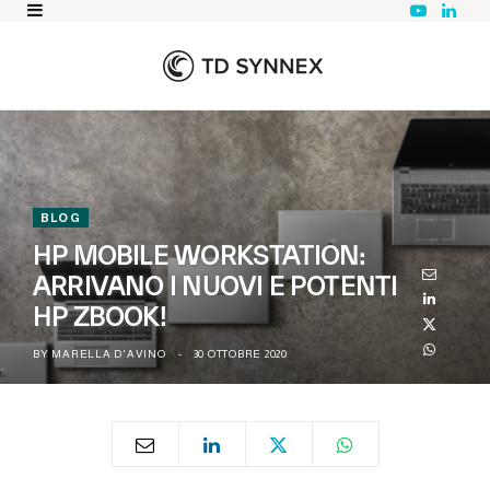
Y
L
o
i
u
n
T
k
u
e
b
d
e
I
n
BLOG
HP MOBILE WORKSTATION:
ARRIVANO I NUOVI E POTENTI
HP ZBOOK!
BY
MARELLA D'AVINO
30 OTTOBRE 2020