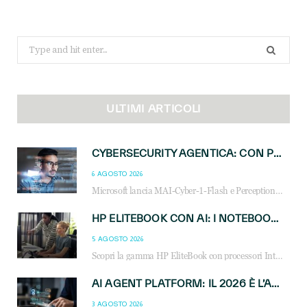
Search
for:
ULTIMI ARTICOLI
CYBERSECURITY AGENTICA: CON PERCEPTION E MAI-CYBER-1-FLASH MICROSOFT APRE NUOVI SERVIZI PER IL CANALE
6 AGOSTO 2026
Microsoft lancia MAI-Cyber-1-Flash e Perception: cybersecurity agentica in preview dal 3 novembre. Cosa cambia per MSP, system integrator e reseller.
HP ELITEBOOK CON AI: I NOTEBOOK BUSINESS INTELLIGENTI CHE TRASFORMANO PRODUTTIVITÀ, SICUREZZA E LAVORO IBRIDO
5 AGOSTO 2026
Scopri la gamma HP EliteBook con processori Intel® Core™ Ultra e AMD Ryzen™ AI. Notebook business progettati per aumentare la produttività, migliorare la collaborazione e garantire sicurezza avanzata in ufficio e in mobilità.
AI AGENT PLATFORM: IL 2026 È L’ANNO DEL «SISTEMA OPERATIVO» PER GLI AGENTI AZIENDALI
3 AGOSTO 2026