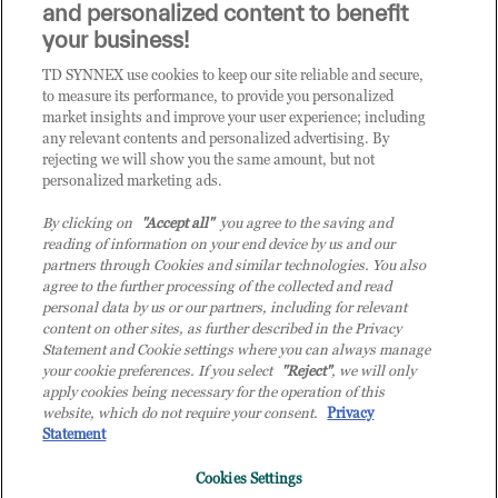
and personalized content to benefit
CLICCA QUI E DIVENTA
your business!
CLIENTE TD SYNNEX
TD SYNNEX use cookies to keep our site reliable and secure,
to measure its performance, to provide you personalized
market insights and improve your user experience; including
any relevant contents and personalized advertising. By
rejecting we will show you the same amount, but not
personalized marketing ads.
By clicking on
"Accept all"
you agree to the saving and
reading of information on your end device by us and our
partners through Cookies and similar technologies. You also
agree to the further processing of the collected and read
personal data by us or our partners, including for relevant
content on other sites, as further described in the Privacy
Statement and Cookie settings where you can always manage
your cookie preferences. If you select
"Reject"
, we will only
© 2026 TD SYNNEX Italy S.r.l. - Sede legale: via Luigi Russolo 9, 20138 Milano
apply cookies being necessary for the operation of this
(MI) - Numero di iscrizione al Registro delle Imprese di Milano e Codice Fiscale:
website, which do not require your consent.
Privacy
07092780159 - P.IVA: 07092780159 - Eur 12.569.000,00 i.v - TD SYNNEX e TD
Statement
SYNNEX logo sono marchi registrati di TD SYNNEX Corporation negli Stati Uniti e
Cookies Settings
in altri Paesi. Società a socio unico soggetta all’attività di direzione e coordinamento