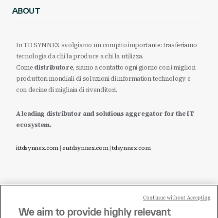
ABOUT
In TD SYNNEX svolgiamo un compito importante: trasferiamo
tecnologia da chi la produce a chi la utilizza.
Come
distributore
, siamo a contatto ogni giorno con i migliori
produttori mondiali di soluzioni di information technology e
con decine di migliaia di rivenditori.
A leading distributor and solutions aggregator for the IT
ecosystem.
it.tdsynnex.com
|
eu.tdsynnex.com
|
tdsynnex.com
Continue without Accepting
Sei un rivenditore di tecnologia e desideri acquistare
We aim to provide highly relevant
i prodotti o le soluzioni trattate sul blog?