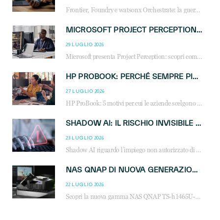
Frontier, Foundry e watsonx Orchestrate: la guerra delle piattaforme AI agent ridisegna il mercato IT. Cosa cambia per reseller, MSP e system integrator.
MICROSOFT PROJECT PERCEPTION: COME GLI AGENTI AI CAMBIERANNO SOC, CYBERSECURITY E SERVIZI MSP
29 LUGLIO 2026
Microsoft presenta Project Perception: scopri come gli agenti AI possono trasformare cybersecurity, SOC e servizi gestiti degli MSP.
HP PROBOOK: PERCHÉ SEMPRE PIÙ AZIENDE SCELGONO NOTEBOOK PROGETTATI PER IL LAVORO MODERNO
27 LUGLIO 2026
HP ProBook: 5 motivi per cui le aziende scelgono i notebook business HP per migliorare produttività, sicurezza e gestione dell’AI.
SHADOW AI: IL RISCHIO INVISIBILE CHE LE AZIENDE POSSONO GOVERNARE
23 LUGLIO 2026
Shadow AI riguardo l’impiego non autorizzato di sistemi AI all’interno dell’azienda. E’ una pratica che si diffonde a partire dai dipendenti fino ai dirigenti e mette a repentaglio la cybersecurity, con costi più elevati per le organizzazioni. Due recenti report illustrano il fenomeno e forniscono dati in merito
NAS QNAP DI NUOVA GENERAZIONE: PIÙ PRESTAZIONI, SCALABILITÀ E PROTEZIONE DEI DATI PER LE INFRASTRUTTURE IT MODERNE
22 LUGLIO 2026
Scopri la nuova gamma NAS QNAP TS-h1465U-RP, TS-h1065eU e TS-h665U: storage aziendale con ZFS, DDR5, E1.S NVMe e connettività 2.5GbE per backup, virtualizzazione e cybersecurity.