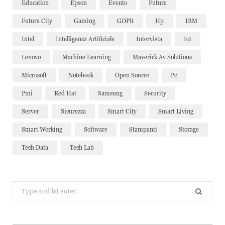
Education
Epson
Evento
Futura
Futura City
Gaming
GDPR
Hp
IBM
Intel
Intelligenza Artificiale
Intervista
Iot
Lenovo
Machine Learning
Maverick Av Solutions
Microsoft
Notebook
Open Source
Pc
Pmi
Red Hat
Samsung
Security
Server
Sicurezza
Smart City
Smart Living
Smart Working
Software
Stampanti
Storage
Tech Data
Tech Lab
Search
for: