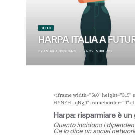
BLOG
HARPA ITALIA A FUTUR
BY
ANDREA ROSCIANO
7 NOVEMBRE 2016
<iframe width="560" height="315" 
HYNFHUqNg0" frameborder="0" all
Harpa: risparmiare è un 
Quanto incidono i dipenden
Ce lo dice un social networ