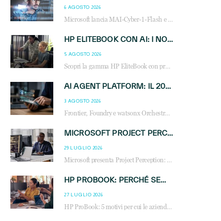
6 AGOSTO 2026
Microsoft lancia MAI-Cyber-1-Flash e Perception: cybersecurity agentica in preview dal 3 novembre. Cosa cambia per MSP, system integrator e reseller.
HP ELITEBOOK CON AI: I NOTEBOOK BUSINESS INTELLIGENTI CHE TRASFORMANO PRODUTTIVITÀ, SICUREZZA E LAVORO IBRIDO
5 AGOSTO 2026
Scopri la gamma HP EliteBook con processori Intel® Core™ Ultra e AMD Ryzen™ AI. Notebook business progettati per aumentare la produttività, migliorare la collaborazione e garantire sicurezza avanzata in ufficio e in mobilità.
AI AGENT PLATFORM: IL 2026 È L’ANNO DEL «SISTEMA OPERATIVO» PER GLI AGENTI AZIENDALI
3 AGOSTO 2026
Frontier, Foundry e watsonx Orchestrate: la guerra delle piattaforme AI agent ridisegna il mercato IT. Cosa cambia per reseller, MSP e system integrator.
MICROSOFT PROJECT PERCEPTION: COME GLI AGENTI AI CAMBIERANNO SOC, CYBERSECURITY E SERVIZI MSP
29 LUGLIO 2026
Microsoft presenta Project Perception: scopri come gli agenti AI possono trasformare cybersecurity, SOC e servizi gestiti degli MSP.
HP PROBOOK: PERCHÉ SEMPRE PIÙ AZIENDE SCELGONO NOTEBOOK PROGETTATI PER IL LAVORO MODERNO
27 LUGLIO 2026
HP ProBook: 5 motivi per cui le aziende scelgono i notebook business HP per migliorare produttività, sicurezza e gestione dell’AI.