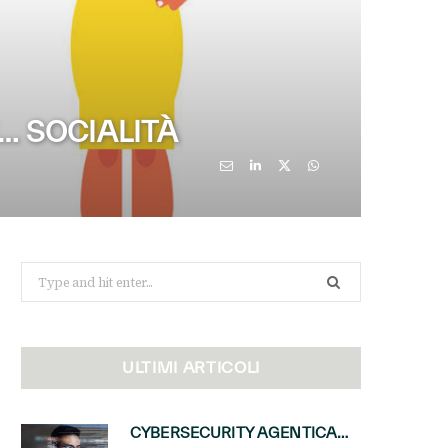
E… SOCIALITÀ
Search
for:
ULTIMI ARTICOLI
CYBERSECURITY AGENTICA: CON PERCEPTION E MAI-CYBER-1-FLASH MICROSOFT APRE NUOVI SERVIZI PER IL CANALE