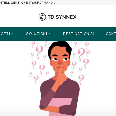
HP ELITEBOOK CON AI: I NOTEBOOK BUSINESS INTELLIGENTI CHE TRASFORMANO PRODUTTIVITÀ, SICUREZZA E LAVORO IBRIDO
OTTI
SOLUZIONI
DESTINATION AI
CONT