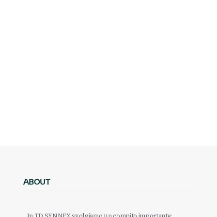
ABOUT
In TD SYNNEX svolgiamo un compito importante: