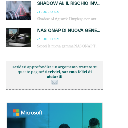
SHADOW AI: IL RISCHIO INVISIBILE CHE LE AZIENDE POSSONO GOVERNARE
23 LUGLIO 2026
Shadow AI riguardo l’impiego non autorizzato di sistemi AI all’interno dell’azienda. E’ una pratica che si diffonde a partire dai dipendenti fino ai dirigenti e mette a repentaglio la cybersecurity, con costi più elevati per le organizzazioni. Due recenti report illustrano il fenomeno e forniscono dati in merito
NAS QNAP DI NUOVA GENERAZIONE: PIÙ PRESTAZIONI, SCALABILITÀ E PROTEZIONE DEI DATI PER LE INFRASTRUTTURE IT MODERNE
22 LUGLIO 2026
Scopri la nuova gamma NAS QNAP TS-h1465U-RP, TS-h1065eU e TS-h665U: storage aziendale con ZFS, DDR5, E1.S NVMe e connettività 2.5GbE per backup, virtualizzazione e cybersecurity.
Desideri approfondire un argomento trattato su
queste pagine?
Scrivici, saremo felici di
aiutarti!