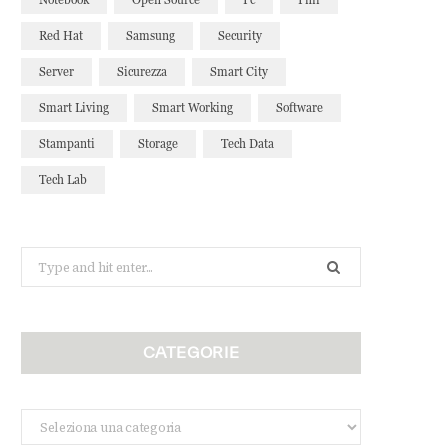
Red Hat
Samsung
Security
Server
Sicurezza
Smart City
Smart Living
Smart Working
Software
Stampanti
Storage
Tech Data
Tech Lab
Search
for:
CATEGORIE
Categorie