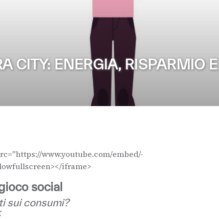
A CITY: ENERGIA, RISPARMIO 
src="https://www.youtube.com/embed/-
owfullscreen></iframe>
gioco social
ti sui consumi?
k