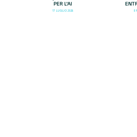
PER L’AI
ENTR
17 LUGLIO 2026
8