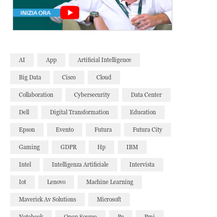
AI
App
Artificial Intelligence
Big Data
Cisco
Cloud
Collaboration
Cybersecurity
Data Center
Dell
Digital Transformation
Education
Epson
Evento
Futura
Futura City
Gaming
GDPR
Hp
IBM
Intel
Intelligenza Artificiale
Intervista
Iot
Lenovo
Machine Learning
Maverick Av Solutions
Microsoft
Notebook
Open Source
Pc
Pmi