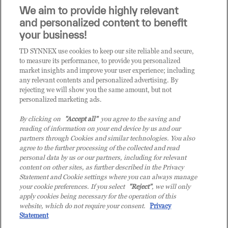
Sei un rivenditore di tecnologia e desideri acquistare
We aim to provide highly relevant
i prodotti o le soluzioni trattate sul blog?
and personalized content to benefit
CLICCA QUI E DIVENTA
your business!
CLIENTE TD SYNNEX
TD SYNNEX use cookies to keep our site reliable and secure,
to measure its performance, to provide you personalized
market insights and improve your user experience; including
any relevant contents and personalized advertising. By
rejecting we will show you the same amount, but not
personalized marketing ads.
By clicking on
"Accept all"
you agree to the saving and
reading of information on your end device by us and our
partners through Cookies and similar technologies. You also
agree to the further processing of the collected and read
personal data by us or our partners, including for relevant
content on other sites, as further described in the Privacy
Statement and Cookie settings where you can always manage
your cookie preferences. If you select
"Reject"
, we will only
© 2026 TD SYNNEX Italy S.r.l. - Sede legale: via Luigi Russolo 9, 20138 Milano
apply cookies being necessary for the operation of this
(MI) - Numero di iscrizione al Registro delle Imprese di Milano e Codice Fiscale:
website, which do not require your consent.
Privacy
07092780159 - P.IVA: 07092780159 - Eur 12.569.000,00 i.v - TD SYNNEX e TD
Statement
SYNNEX logo sono marchi registrati di TD SYNNEX Corporation negli Stati Uniti e