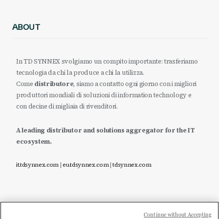
ABOUT
In TD SYNNEX svolgiamo un compito importante: trasferiamo
tecnologia da chi la produce a chi la utilizza.
Come
distributore
, siamo a contatto ogni giorno con i migliori
produttori mondiali di soluzioni di information technology e
con decine di migliaia di rivenditori.
A leading distributor and solutions aggregator for the IT
ecosystem.
it.tdsynnex.com
|
eu.tdsynnex.com
|
tdsynnex.com
Continue without Accepting