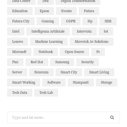
Data Center
Dell
Digital Transformation
Education
Epson
Evento
Futura
Futura City
Gaming
GDPR
Hp
IBM
Intel
Intelligenza Artificiale
Intervista
Iot
Lenovo
Machine Learning
Maverick Av Solutions
Microsoft
Notebook
Open Source
Pc
Pmi
Red Hat
Samsung
Security
Server
Sicurezza
Smart City
Smart Living
Smart Working
Software
Stampanti
Storage
Tech Data
Tech Lab
Search
for: