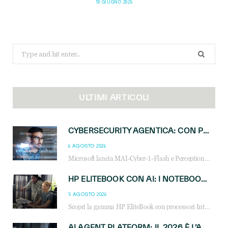
18 GIUGNO 2026
Search
for:
ULTIMI ARTICOLI
CYBERSECURITY AGENTICA: CON PERCEPTION E MAI-CYBER-1-FLASH MICROSOFT APRE NUOVI SERVIZI PER IL CANALE
6 AGOSTO 2026
Microsoft lancia MAI-Cyber-1-Flash e Perception: cybersecurity agentica in preview dal 3 novembre. Cosa cambia per MSP, system integrator e reseller.
HP ELITEBOOK CON AI: I NOTEBOOK BUSINESS INTELLIGENTI CHE TRASFORMANO PRODUTTIVITÀ, SICUREZZA E LAVORO IBRIDO
5 AGOSTO 2026
Scopri la gamma HP EliteBook con processori Intel® Core™ Ultra e AMD Ryzen™ AI. Notebook business progettati per aumentare la produttività, migliorare la collaborazione e garantire sicurezza avanzata in ufficio e in mobilità.
AI AGENT PLATFORM: IL 2026 È L’ANNO DEL «SISTEMA OPERATIVO» PER GLI AGENTI AZIENDALI