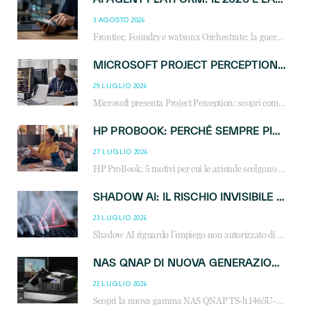
3 AGOSTO 2026
Frontier, Foundry e watsonx Orchestrate: la guerra delle piattaforme AI agent ridisegna il mercato IT. Cosa cambia per reseller, MSP e system integrator.
MICROSOFT PROJECT PERCEPTION: COME GLI AGENTI AI CAMBIERANNO SOC, CYBERSECURITY E SERVIZI MSP
29 LUGLIO 2026
Microsoft presenta Project Perception: scopri come gli agenti AI possono trasformare cybersecurity, SOC e servizi gestiti degli MSP.
HP PROBOOK: PERCHÉ SEMPRE PIÙ AZIENDE SCELGONO NOTEBOOK PROGETTATI PER IL LAVORO MODERNO
27 LUGLIO 2026
HP ProBook: 5 motivi per cui le aziende scelgono i notebook business HP per migliorare produttività, sicurezza e gestione dell’AI.
SHADOW AI: IL RISCHIO INVISIBILE CHE LE AZIENDE POSSONO GOVERNARE
23 LUGLIO 2026
Shadow AI riguardo l’impiego non autorizzato di sistemi AI all’interno dell’azienda. E’ una pratica che si diffonde a partire dai dipendenti fino ai dirigenti e mette a repentaglio la cybersecurity, con costi più elevati per le organizzazioni. Due recenti report illustrano il fenomeno e forniscono dati in merito
NAS QNAP DI NUOVA GENERAZIONE: PIÙ PRESTAZIONI, SCALABILITÀ E PROTEZIONE DEI DATI PER LE INFRASTRUTTURE IT MODERNE
22 LUGLIO 2026
Scopri la nuova gamma NAS QNAP TS-h1465U-RP, TS-h1065eU e TS-h665U: storage aziendale con ZFS, DDR5, E1.S NVMe e connettività 2.5GbE per backup, virtualizzazione e cybersecurity.