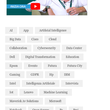
AI
App
Artificial Intelligence
Big Data
Cisco
Cloud
Collaboration
Cybersecurity
Data Center
Dell
Digital Transformation
Education
Epson
Evento
Futura
Futura City
Gaming
GDPR
Hp
IBM
Intel
Intelligenza Artificiale
Intervista
Iot
Lenovo
Machine Learning
Maverick Av Solutions
Microsoft
Notebook
Open Source
Pc
Pmi