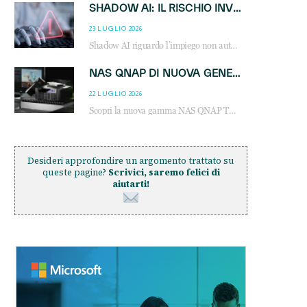
SHADOW AI: IL RISCHIO INVISIBILE CHE LE AZIENDE POSSONO GOVERNARE
23 LUGLIO 2026
Shadow AI riguardo l’impiego non autorizzato di sistemi AI all’interno dell’azienda. E’ una pratica che si diffonde a partire dai dipendenti fino ai dirigenti e mette a repentaglio la cybersecurity, con costi più elevati per le organizzazioni. Due recenti report illustrano il fenomeno e forniscono dati in merito
NAS QNAP DI NUOVA GENERAZIONE: PIÙ PRESTAZIONI, SCALABILITÀ E PROTEZIONE DEI DATI PER LE INFRASTRUTTURE IT MODERNE
22 LUGLIO 2026
Scopri la nuova gamma NAS QNAP TS-h1465U-RP, TS-h1065eU e TS-h665U: storage aziendale con ZFS, DDR5, E1.S NVMe e connettività 2.5GbE per backup, virtualizzazione e cybersecurity.
Desideri approfondire un argomento trattato su
queste pagine?
Scrivici, saremo felici di
aiutarti!