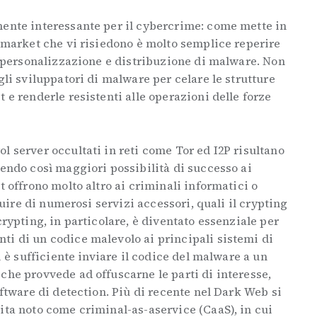
mente interessante per il cybercrime: come mette in
k market che vi risiedono è molto semplice reperire
la personalizzazione e distribuzione di malware. Non
gli sviluppatori di malware per celare le strutture
 e renderle resistenti alle operazioni delle forze
l server occultati in reti come Tor ed I2P risultano
tendo così maggiori possibilità di successo ai
t offrono molto altro ai criminali informatici o
fruire di numerosi servizi accessori, quali il crypting
crypting, in particolare, è diventato essenziale per
ti di un codice malevolo ai principali sistemi di
zi è sufficiente inviare il codice del malware a un
che provvede ad offuscarne le parti di interesse,
oftware di detection. Più di recente nel Dark Web si
ita noto come criminal-as-aservice (CaaS), in cui