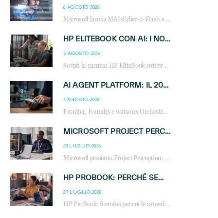
6 AGOSTO 2026
Microsoft lancia MAI-Cyber-1-Flash e Perception: cybersecurity agentica in preview dal 3 novembre. Cosa cambia per MSP, system integrator e reseller.
HP ELITEBOOK CON AI: I NOTEBOOK BUSINESS INTELLIGENTI CHE TRASFORMANO PRODUTTIVITÀ, SICUREZZA E LAVORO IBRIDO
5 AGOSTO 2026
Scopri la gamma HP EliteBook con processori Intel® Core™ Ultra e AMD Ryzen™ AI. Notebook business progettati per aumentare la produttività, migliorare la collaborazione e garantire sicurezza avanzata in ufficio e in mobilità.
AI AGENT PLATFORM: IL 2026 È L’ANNO DEL «SISTEMA OPERATIVO» PER GLI AGENTI AZIENDALI
3 AGOSTO 2026
Frontier, Foundry e watsonx Orchestrate: la guerra delle piattaforme AI agent ridisegna il mercato IT. Cosa cambia per reseller, MSP e system integrator.
MICROSOFT PROJECT PERCEPTION: COME GLI AGENTI AI CAMBIERANNO SOC, CYBERSECURITY E SERVIZI MSP
29 LUGLIO 2026
Microsoft presenta Project Perception: scopri come gli agenti AI possono trasformare cybersecurity, SOC e servizi gestiti degli MSP.
HP PROBOOK: PERCHÉ SEMPRE PIÙ AZIENDE SCELGONO NOTEBOOK PROGETTATI PER IL LAVORO MODERNO
27 LUGLIO 2026
HP ProBook: 5 motivi per cui le aziende scelgono i notebook business HP per migliorare produttività, sicurezza e gestione dell’AI.