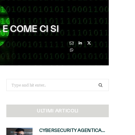
E COME CI SI
Search
for:
ULTIMI ARTICOLI
CYBERSECURITY AGENTICA: CON PERCEPTION E MAI-CYBER-1-FLASH MICROSOFT APRE NUOVI SERVIZI PER IL CANALE