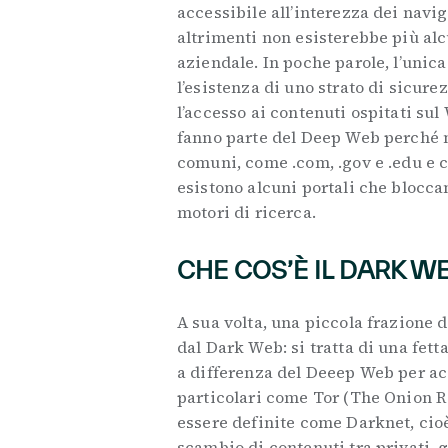
accessibile all’interezza dei navi
altrimenti non esisterebbe più alc
aziendale. In poche parole, l’unica
l’esistenza di uno strato di sicur
l’accesso ai contenuti ospitati sul
fanno parte del Deep Web perché n
comuni, come .com, .gov e .edu e c
esistono alcuni portali che blocca
motori di ricerca.
CHE COS’È IL DARK W
A sua volta, una piccola frazione
dal Dark Web: si tratta di una fet
a differenza del Deeep Web per ac
particolari come Tor (The Onion Ro
essere definite come Darknet, cio
scambio di contenuti tra privati,