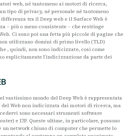
gatori web, né tantomeno ai motori di ricerca,
un tipo di privacy, né personale né tantomeno
 differenza tra il Deep web e il Surface Web è
ezza – più o meno consistente – che restringe
 Web. Ci sono poi una fetta più piccole di pagine che
on utilizzano domini di primo livello (TLD)
he , quindi, non sono indicizzate, così come
no esplicitamente l’indicizzazione da parte dei
EB
 del vastissimo mondo del Deep Web è rappresentata
ta del Web non indicizzata dai motori di ricerca, ma
cedervi sono necessari strumenti software
uter) e I2P. Queste ultime, in particolare, possono
è un network chiuso di computer che permette lo
 garantendo al contempo un completo anonimato,