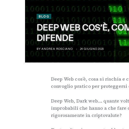
BLOG
DEEP WEB COS’È, COM
DIFENDE
BY
ANDREA ROSCIANO
24 GIUGNO 2020
Deep Web cos’è, cosa si rischia e 
convoglio pratico per proteggersi
Deep Web, Dark web…. quante volte
improbabili che hanno a che fare c
rigorosamente in criptovalute?