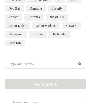
Red Hat
Samsung
Security
Server
Sicurezza
Smart City
Smart Living
Smart Working
Software
Stampanti
Storage
Tech Data
Tech Lab
Search
for:
CATEGORIE
Categorie