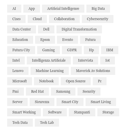
AI
App
Artificial Intelligence
Big Data
Cisco
Cloud
Collaboration
Cybersecurity
Data Center
Dell
Digital Transformation
Education
Epson
Evento
Futura
Futura City
Gaming
GDPR
Hp
IBM
Intel
Intelligenza Artificiale
Intervista
Iot
Lenovo
Machine Learning
Maverick Av Solutions
Microsoft
Notebook
Open Source
Pc
Pmi
Red Hat
Samsung
Security
Server
Sicurezza
Smart City
Smart Living
Smart Working
Software
Stampanti
Storage
Tech Data
Tech Lab