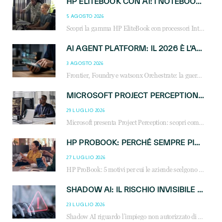
HP ELITEBOOK CON AI: I NOTEBOOK BUSINESS INTELLIGENTI CHE TRASFORMANO PRODUTTIVITÀ, SICUREZZA E LAVORO IBRIDO
5 AGOSTO 2026
Scopri la gamma HP EliteBook con processori Intel® Core™ Ultra e AMD Ryzen™ AI. Notebook business progettati per aumentare la produttività, migliorare la collaborazione e garantire sicurezza avanzata in ufficio e in mobilità.
AI AGENT PLATFORM: IL 2026 È L’ANNO DEL «SISTEMA OPERATIVO» PER GLI AGENTI AZIENDALI
3 AGOSTO 2026
Frontier, Foundry e watsonx Orchestrate: la guerra delle piattaforme AI agent ridisegna il mercato IT. Cosa cambia per reseller, MSP e system integrator.
MICROSOFT PROJECT PERCEPTION: COME GLI AGENTI AI CAMBIERANNO SOC, CYBERSECURITY E SERVIZI MSP
29 LUGLIO 2026
Microsoft presenta Project Perception: scopri come gli agenti AI possono trasformare cybersecurity, SOC e servizi gestiti degli MSP.
HP PROBOOK: PERCHÉ SEMPRE PIÙ AZIENDE SCELGONO NOTEBOOK PROGETTATI PER IL LAVORO MODERNO
27 LUGLIO 2026
HP ProBook: 5 motivi per cui le aziende scelgono i notebook business HP per migliorare produttività, sicurezza e gestione dell’AI.
SHADOW AI: IL RISCHIO INVISIBILE CHE LE AZIENDE POSSONO GOVERNARE
23 LUGLIO 2026
Shadow AI riguardo l’impiego non autorizzato di sistemi AI all’interno dell’azienda. E’ una pratica che si diffonde a partire dai dipendenti fino ai dirigenti e mette a repentaglio la cybersecurity, con costi più elevati per le organizzazioni. Due recenti report illustrano il fenomeno e forniscono dati in merito