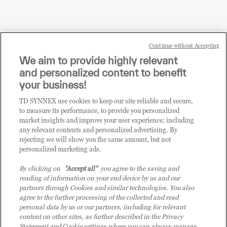
Continue without Accepting
Sei un rivenditore di tecnologia e desideri acquistare
We aim to provide highly relevant
i prodotti o le soluzioni trattate sul blog?
and personalized content to benefit
CLICCA QUI E DIVENTA
your business!
CLIENTE TD SYNNEX
TD SYNNEX use cookies to keep our site reliable and secure,
to measure its performance, to provide you personalized
market insights and improve your user experience; including
any relevant contents and personalized advertising. By
rejecting we will show you the same amount, but not
personalized marketing ads.
By clicking on
"Accept all"
you agree to the saving and
reading of information on your end device by us and our
partners through Cookies and similar technologies. You also
agree to the further processing of the collected and read
personal data by us or our partners, including for relevant
content on other sites, as further described in the Privacy
Statement and Cookie settings where you can always manage