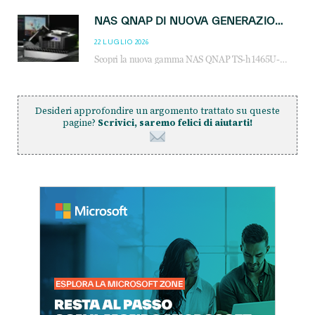
NAS QNAP DI NUOVA GENERAZIONE: PIÙ PRESTAZIONI, SCALABILITÀ E PROTEZIONE DEI DATI PER LE INFRASTRUTTURE IT MODERNE
22 LUGLIO 2026
Scopri la nuova gamma NAS QNAP TS-h1465U-RP, TS-h1065eU e TS-h665U: storage aziendale con ZFS, DDR5, E1.S NVMe e connettività 2.5GbE per backup, virtualizzazione e cybersecurity.
Desideri approfondire un argomento trattato su queste
pagine?
Scrivici, saremo felici di aiutarti!