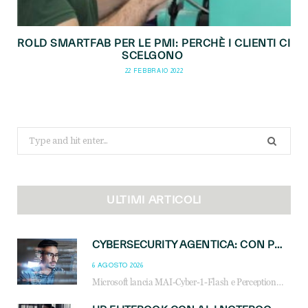
ROLD SMARTFAB PER LE PMI: PERCHÈ I CLIENTI CI
SCELGONO
22 FEBBRAIO 2022
Search
for:
ULTIMI ARTICOLI
CYBERSECURITY AGENTICA: CON PERCEPTION E MAI-CYBER-1-FLASH MICROSOFT APRE NUOVI SERVIZI PER IL CANALE
6 AGOSTO 2026
Microsoft lancia MAI-Cyber-1-Flash e Perception: cybersecurity agentica in preview dal 3 novembre. Cosa cambia per MSP, system integrator e reseller.