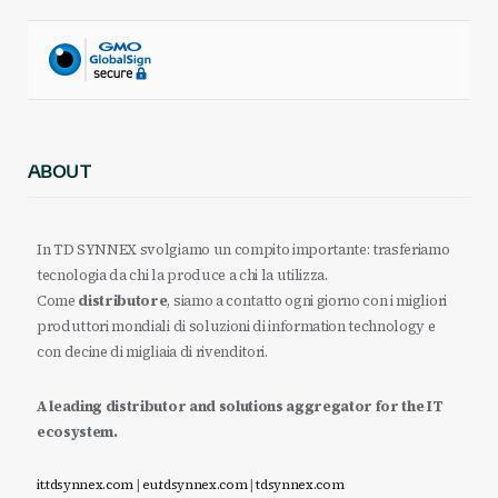
ABOUT
In TD SYNNEX svolgiamo un compito importante: trasferiamo
tecnologia da chi la produce a chi la utilizza.
Come
distributore
, siamo a contatto ogni giorno con i migliori
produttori mondiali di soluzioni di information technology e
con decine di migliaia di rivenditori.
A leading distributor and solutions aggregator for the IT
ecosystem.
it.tdsynnex.com
|
eu.tdsynnex.com
|
tdsynnex.com