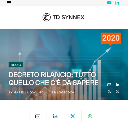
Y
L
o
i
u
n
T
k
u
e
b
d
e
I
n
BLOG
DECRETO RILANCIO: TUTTO
QUELLO CHE C’È DA SAPERE
BY
MARELLA D'AVINO
16 MAGGIO 2020