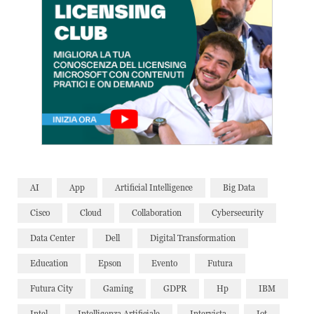
AI
App
Artificial Intelligence
Big Data
Cisco
Cloud
Collaboration
Cybersecurity
Data Center
Dell
Digital Transformation
Education
Epson
Evento
Futura
Futura City
Gaming
GDPR
Hp
IBM
Intel
Intelligenza Artificiale
Intervista
Iot