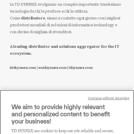
In TD SYNNEX svolgiamo un compito importante: trasferiamo
tecnologia da chi la produce a chi la utilizza.
Come
distributore
, siamo a contatto ogni giorno con i migliori
produttori mondiali di soluzioni di information technology e
con decine di migliaia di rivenditori.
A leading distributor and solutions aggregator for the IT
ecosystem.
it.tdsynnex.com
|
eu.tdsynnex.com
|
tdsynnex.com
Continue without Accepting
Sei un rivenditore di tecnologia e desideri acquistare
We aim to provide highly relevant
i prodotti o le soluzioni trattate sul blog?
and personalized content to benefit
CLICCA QUI E DIVENTA
your business!
CLIENTE TD SYNNEX
TD SYNNEX use cookies to keep our site reliable and secure,