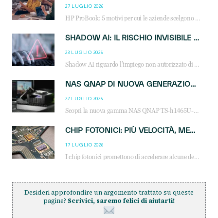
27 LUGLIO 2026
HP ProBook: 5 motivi per cui le aziende scelgono i notebook business HP per migliorare produttività, sicurezza e gestione dell’AI.
SHADOW AI: IL RISCHIO INVISIBILE CHE LE AZIENDE POSSONO GOVERNARE
23 LUGLIO 2026
Shadow AI riguardo l’impiego non autorizzato di sistemi AI all’interno dell’azienda. E’ una pratica che si diffonde a partire dai dipendenti fino ai dirigenti e mette a repentaglio la cybersecurity, con costi più elevati per le organizzazioni. Due recenti report illustrano il fenomeno e forniscono dati in merito
NAS QNAP DI NUOVA GENERAZIONE: PIÙ PRESTAZIONI, SCALABILITÀ E PROTEZIONE DEI DATI PER LE INFRASTRUTTURE IT MODERNE
22 LUGLIO 2026
Scopri la nuova gamma NAS QNAP TS-h1465U-RP, TS-h1065eU e TS-h665U: storage aziendale con ZFS, DDR5, E1.S NVMe e connettività 2.5GbE per backup, virtualizzazione e cybersecurity.
CHIP FOTONICI: PIÙ VELOCITÀ, MENO CONSUMI PER L’AI
17 LUGLIO 2026
I chip fotonici promettono di accelerare alcune delle operazioni matematiche alla base dell’intelligenza artificiale
Desideri approfondire un argomento trattato su queste
pagine?
Scrivici, saremo felici di aiutarti!