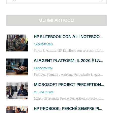
for:
ULTIMI ARTICOLI
HP ELITEBOOK CON AI: I NOTEBOOK BUSINESS INTELLIGENTI CHE TRASFORMANO PRODUTTIVITÀ, SICUREZZA E LAVORO IBRIDO
5 AGOSTO 2026
Scopri la gamma HP EliteBook con processori Intel® Core™ Ultra e AMD Ryzen™ AI. Notebook business progettati per aumentare la produttività, migliorare la collaborazione e garantire sicurezza avanzata in ufficio e in mobilità.
AI AGENT PLATFORM: IL 2026 È L’ANNO DEL «SISTEMA OPERATIVO» PER GLI AGENTI AZIENDALI
3 AGOSTO 2026
Frontier, Foundry e watsonx Orchestrate: la guerra delle piattaforme AI agent ridisegna il mercato IT. Cosa cambia per reseller, MSP e system integrator.
MICROSOFT PROJECT PERCEPTION: COME GLI AGENTI AI CAMBIERANNO SOC, CYBERSECURITY E SERVIZI MSP
29 LUGLIO 2026
Microsoft presenta Project Perception: scopri come gli agenti AI possono trasformare cybersecurity, SOC e servizi gestiti degli MSP.
HP PROBOOK: PERCHÉ SEMPRE PIÙ AZIENDE SCELGONO NOTEBOOK PROGETTATI PER IL LAVORO MODERNO