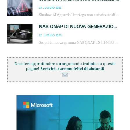
23 LUGLIO 2026
Shadow AI riguardo l’impiego non autorizzato di sistemi AI all’interno dell’azienda. E’ una pratica che si diffonde a partire dai dipendenti fino ai dirigenti e mette a repentaglio la cybersecurity, con costi più elevati per le organizzazioni. Due recenti report illustrano il fenomeno e forniscono dati in merito
NAS QNAP DI NUOVA GENERAZIONE: PIÙ PRESTAZIONI, SCALABILITÀ E PROTEZIONE DEI DATI PER LE INFRASTRUTTURE IT MODERNE
22 LUGLIO 2026
Scopri la nuova gamma NAS QNAP TS-h1465U-RP, TS-h1065eU e TS-h665U: storage aziendale con ZFS, DDR5, E1.S NVMe e connettività 2.5GbE per backup, virtualizzazione e cybersecurity.
Desideri approfondire un argomento trattato su queste
pagine?
Scrivici, saremo felici di aiutarti!