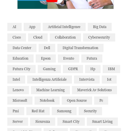
AI
App
Artificial Intelligence
Big Data
Cisco
Cloud
Collaboration
Cybersecurity
Data Center
Dell
Digital Transformation
Education
Epson
Evento
Futura
Futura City
Gaming
GDPR
Hp
IBM
Intel
Intelligenza Artificiale
Intervista
Iot
Lenovo
Machine Learning
Maverick Av Solutions
Microsoft
Notebook
Open Source
Pc
Pmi
Red Hat
Samsung
Security
Server
Sicurezza
Smart City
Smart Living