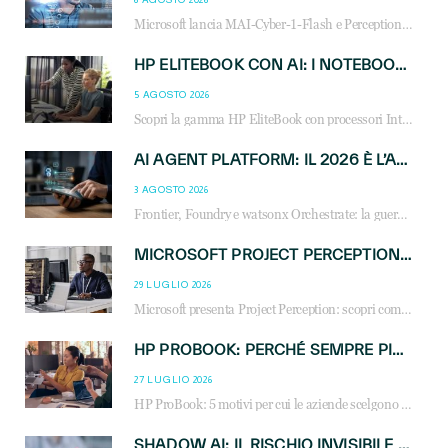
Microsoft lancia MAI-Cyber-1-Flash e Perception: cybersecurity agentica in preview dal 3 novembre. Cosa cambia per MSP, system integrator e reseller.
HP ELITEBOOK CON AI: I NOTEBOOK BUSINESS INTELLIGENTI CHE TRASFORMANO PRODUTTIVITÀ, SICUREZZA E LAVORO IBRIDO
5 AGOSTO 2026
Scopri la gamma HP EliteBook con processori Intel® Core™ Ultra e AMD Ryzen™ AI. Notebook business progettati per aumentare la produttività, migliorare la collaborazione e garantire sicurezza avanzata in ufficio e in mobilità.
AI AGENT PLATFORM: IL 2026 È L’ANNO DEL «SISTEMA OPERATIVO» PER GLI AGENTI AZIENDALI
3 AGOSTO 2026
Frontier, Foundry e watsonx Orchestrate: la guerra delle piattaforme AI agent ridisegna il mercato IT. Cosa cambia per reseller, MSP e system integrator.
MICROSOFT PROJECT PERCEPTION: COME GLI AGENTI AI CAMBIERANNO SOC, CYBERSECURITY E SERVIZI MSP
29 LUGLIO 2026
Microsoft presenta Project Perception: scopri come gli agenti AI possono trasformare cybersecurity, SOC e servizi gestiti degli MSP.
HP PROBOOK: PERCHÉ SEMPRE PIÙ AZIENDE SCELGONO NOTEBOOK PROGETTATI PER IL LAVORO MODERNO
27 LUGLIO 2026
HP ProBook: 5 motivi per cui le aziende scelgono i notebook business HP per migliorare produttività, sicurezza e gestione dell’AI.
SHADOW AI: IL RISCHIO INVISIBILE CHE LE AZIENDE POSSONO GOVERNARE