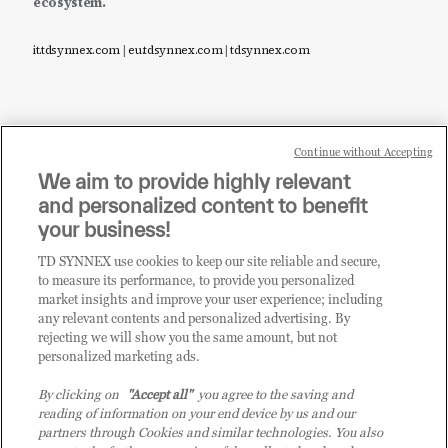
ecosystem.
it.tdsynnex.com
|
eu.tdsynnex.com
|
tdsynnex.com
Continue without Accepting
Sei un rivenditore di tecnologia e desideri acquistare
We aim to provide highly relevant
i prodotti o le soluzioni trattate sul blog?
and personalized content to benefit
CLICCA QUI E DIVENTA
your business!
CLIENTE TD SYNNEX
TD SYNNEX use cookies to keep our site reliable and secure,
to measure its performance, to provide you personalized
market insights and improve your user experience; including
any relevant contents and personalized advertising. By
rejecting we will show you the same amount, but not
personalized marketing ads.
By clicking on
"Accept all"
you agree to the saving and
reading of information on your end device by us and our
partners through Cookies and similar technologies. You also