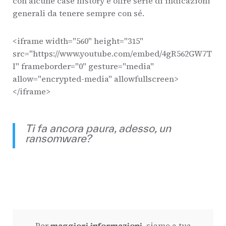
con alcune case history e offre serie di indicazioni
generali da tenere sempre con sé.
<iframe width="560" height="315"
src="https://www.youtube.com/embed/4gR562GW7T
I" frameborder="0" gesture="media"
allow="encrypted-media" allowfullscreen>
</iframe>
Ti fa ancora paura, adesso, un
ransomware?
Per
maggiori informazioni
, siamo a tua