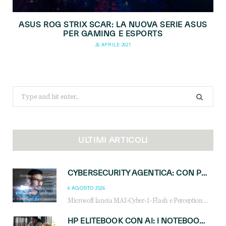
ASUS ROG STRIX SCAR: LA NUOVA SERIE ASUS
PER GAMING E ESPORTS
26 APRILE 2021
Search
for:
ULTIMI ARTICOLI
CYBERSECURITY AGENTICA: CON PERCEPTION E MAI-CYBER-1-FLASH MICROSOFT APRE NUOVI SERVIZI PER IL CANALE
6 AGOSTO 2026
Microsoft lancia MAI-Cyber-1-Flash e Perception: cybersecurity agentica in preview dal 3 novembre. Cosa cambia per MSP, system integrator e reseller.
HP ELITEBOOK CON AI: I NOTEBOOK BUSINESS INTELLIGENTI CHE TRASFORMANO PRODUTTIVITÀ, SICUREZZA E LAVORO IBRIDO