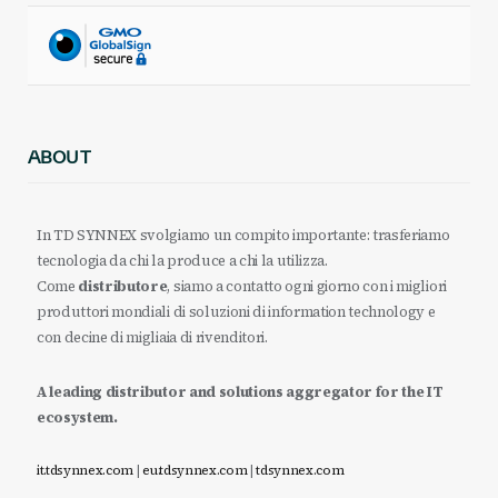
ABOUT
In TD SYNNEX svolgiamo un compito importante: trasferiamo
tecnologia da chi la produce a chi la utilizza.
Come
distributore
, siamo a contatto ogni giorno con i migliori
produttori mondiali di soluzioni di information technology e
con decine di migliaia di rivenditori.
A leading distributor and solutions aggregator for the IT
ecosystem.
it.tdsynnex.com
|
eu.tdsynnex.com
|
tdsynnex.com