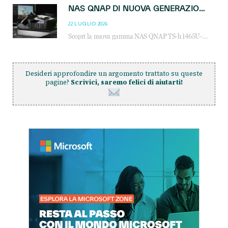
NAS QNAP DI NUOVA GENERAZIONE: PIÙ PRESTAZIONI, SCALABILITÀ E PROTEZIONE DEI DATI PER LE INFRASTRUTTURE IT MODERNE
22 LUGLIO 2026
Scopri la nuova gamma NAS QNAP TS-h1465U-RP, TS-h1065eU e TS-h665U: storage aziendale con ZFS, DDR5, E1.S NVMe e connettività 2.5GbE per backup, virtualizzazione e cybersecurity.
Desideri approfondire un argomento trattato su queste
pagine?
Scrivici, saremo felici di aiutarti!