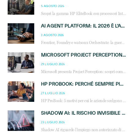
5 AGOSTO 2026
Scopri la gamma HP EliteBook con processori Intel® Core™ Ultra e AMD Ryzen™ AI. Notebook business progettati per aumentare la produttività, migliorare la collaborazione e garantire sicurezza avanzata in ufficio e in mobilità.
AI AGENT PLATFORM: IL 2026 È L’ANNO DEL «SISTEMA OPERATIVO» PER GLI AGENTI AZIENDALI
3 AGOSTO 2026
Frontier, Foundry e watsonx Orchestrate: la guerra delle piattaforme AI agent ridisegna il mercato IT. Cosa cambia per reseller, MSP e system integrator.
MICROSOFT PROJECT PERCEPTION: COME GLI AGENTI AI CAMBIERANNO SOC, CYBERSECURITY E SERVIZI MSP
29 LUGLIO 2026
Microsoft presenta Project Perception: scopri come gli agenti AI possono trasformare cybersecurity, SOC e servizi gestiti degli MSP.
HP PROBOOK: PERCHÉ SEMPRE PIÙ AZIENDE SCELGONO NOTEBOOK PROGETTATI PER IL LAVORO MODERNO
27 LUGLIO 2026
HP ProBook: 5 motivi per cui le aziende scelgono i notebook business HP per migliorare produttività, sicurezza e gestione dell’AI.
SHADOW AI: IL RISCHIO INVISIBILE CHE LE AZIENDE POSSONO GOVERNARE
23 LUGLIO 2026
Shadow AI riguardo l’impiego non autorizzato di sistemi AI all’interno dell’azienda. E’ una pratica che si diffonde a partire dai dipendenti fino ai dirigenti e mette a repentaglio la cybersecurity, con costi più elevati per le organizzazioni. Due recenti report illustrano il fenomeno e forniscono dati in merito