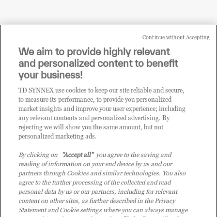
Continue without Accepting
Sei un rivenditore di tecnologia e desideri acquistare
We aim to provide highly relevant
i prodotti o le soluzioni trattate sul blog?
and personalized content to benefit
CLICCA QUI E DIVENTA
your business!
CLIENTE TD SYNNEX
TD SYNNEX use cookies to keep our site reliable and secure,
to measure its performance, to provide you personalized
market insights and improve your user experience; including
any relevant contents and personalized advertising. By
rejecting we will show you the same amount, but not
personalized marketing ads.
By clicking on
"Accept all"
you agree to the saving and
reading of information on your end device by us and our
partners through Cookies and similar technologies. You also
agree to the further processing of the collected and read
personal data by us or our partners, including for relevant
content on other sites, as further described in the Privacy
Statement and Cookie settings where you can always manage