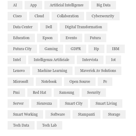
AI
App
Artificial Intelligence
Big Data
Cisco
Cloud
Collaboration
Cybersecurity
Data Center
Dell
Digital Transformation
Education
Epson
Evento
Futura
Futura City
Gaming
GDPR
Hp
IBM
Intel
Intelligenza Artificiale
Intervista
Iot
Lenovo
Machine Learning
Maverick Av Solutions
Microsoft
Notebook
Open Source
Pc
Pmi
Red Hat
Samsung
Security
Server
Sicurezza
Smart City
Smart Living
Smart Working
Software
Stampanti
Storage
Tech Data
Tech Lab