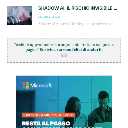
SHADOW AI: IL RISCHIO INVISIBILE CHE LE AZIENDE POSSONO GOVERNARE
23 LUGLIO 2026
Shadow AI riguardo l’impiego non autorizzato di sistemi AI all’interno dell’azienda. E’ una pratica che si diffonde a partire dai dipendenti fino ai dirigenti e mette a repentaglio la cybersecurity, con costi più elevati per le organizzazioni. Due recenti report illustrano il fenomeno e forniscono dati in merito
Desideri approfondire un argomento trattato su queste
pagine?
Scrivici, saremo felici di aiutarti!