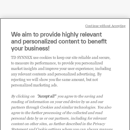
Continue without Accepting
Sei un rivenditore di tecnologia e desideri acquistare
We aim to provide highly relevant
i prodotti o le soluzioni trattate sul blog?
and personalized content to benefit
CLICCA QUI E DIVENTA
your business!
CLIENTE TD SYNNEX
TD SYNNEX use cookies to keep our site reliable and secure,
to measure its performance, to provide you personalized
market insights and improve your user experience; including
any relevant contents and personalized advertising. By
rejecting we will show you the same amount, but not
personalized marketing ads.
By clicking on
"Accept all"
you agree to the saving and
reading of information on your end device by us and our
partners through Cookies and similar technologies. You also
agree to the further processing of the collected and read
personal data by us or our partners, including for relevant
content on other sites, as further described in the Privacy
Statement and Cookie settings where you can always manage