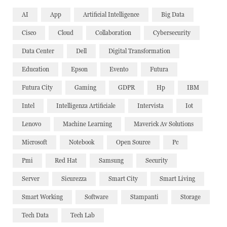
AI
App
Artificial Intelligence
Big Data
Cisco
Cloud
Collaboration
Cybersecurity
Data Center
Dell
Digital Transformation
Education
Epson
Evento
Futura
Futura City
Gaming
GDPR
Hp
IBM
Intel
Intelligenza Artificiale
Intervista
Iot
Lenovo
Machine Learning
Maverick Av Solutions
Microsoft
Notebook
Open Source
Pc
Pmi
Red Hat
Samsung
Security
Server
Sicurezza
Smart City
Smart Living
Smart Working
Software
Stampanti
Storage
Tech Data
Tech Lab