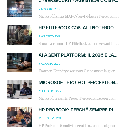
CYBERSECURITY AGENTICA: CON PERCEPTION E MAI-CYBER-1-FLASH MICROSOFT APRE NUOVI SERVIZI PER IL CANALE
6 AGOSTO 2026
Microsoft lancia MAI-Cyber-1-Flash e Perception: cybersecurity agentica in preview dal 3 novembre. Cosa cambia per MSP, system integrator e reseller.
HP ELITEBOOK CON AI: I NOTEBOOK BUSINESS INTELLIGENTI CHE TRASFORMANO PRODUTTIVITÀ, SICUREZZA E LAVORO IBRIDO
5 AGOSTO 2026
Scopri la gamma HP EliteBook con processori Intel® Core™ Ultra e AMD Ryzen™ AI. Notebook business progettati per aumentare la produttività, migliorare la collaborazione e garantire sicurezza avanzata in ufficio e in mobilità.
AI AGENT PLATFORM: IL 2026 È L’ANNO DEL «SISTEMA OPERATIVO» PER GLI AGENTI AZIENDALI
3 AGOSTO 2026
Frontier, Foundry e watsonx Orchestrate: la guerra delle piattaforme AI agent ridisegna il mercato IT. Cosa cambia per reseller, MSP e system integrator.
MICROSOFT PROJECT PERCEPTION: COME GLI AGENTI AI CAMBIERANNO SOC, CYBERSECURITY E SERVIZI MSP
29 LUGLIO 2026
Microsoft presenta Project Perception: scopri come gli agenti AI possono trasformare cybersecurity, SOC e servizi gestiti degli MSP.
HP PROBOOK: PERCHÉ SEMPRE PIÙ AZIENDE SCELGONO NOTEBOOK PROGETTATI PER IL LAVORO MODERNO
27 LUGLIO 2026
HP ProBook: 5 motivi per cui le aziende scelgono i notebook business HP per migliorare produttività, sicurezza e gestione dell’AI.