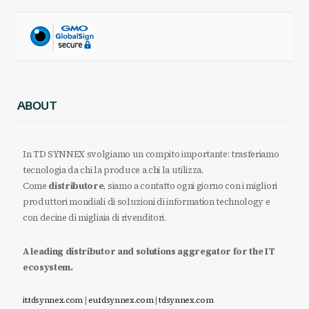
ABOUT
In TD SYNNEX svolgiamo un compito importante: trasferiamo
tecnologia da chi la produce a chi la utilizza.
Come
distributore
, siamo a contatto ogni giorno con i migliori
produttori mondiali di soluzioni di information technology e
con decine di migliaia di rivenditori.
A leading distributor and solutions aggregator for the IT
ecosystem.
it.tdsynnex.com
|
eu.tdsynnex.com
|
tdsynnex.com