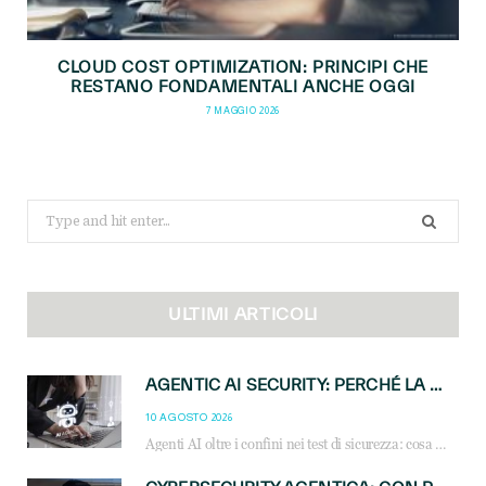
CLOUD COST OPTIMIZATION: PRINCIPI CHE
RESTANO FONDAMENTALI ANCHE OGGI
7 MAGGIO 2026
Search
for:
ULTIMI ARTICOLI
AGENTIC AI SECURITY: PERCHÉ LA GOVERNANCE DEGLI AGENTI È LA NUOVA FRONTIERA DEL CANALE IT
10 AGOSTO 2026
Agenti AI oltre i confini nei test di sicurezza: cosa significa per reseller e MSP e come governare l’AI agentica in azienda.