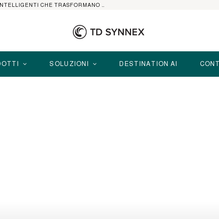
HP ELITEBOOK CON AI: I NOTEBOOK BUSINESS INTELLIGENTI CHE TRASFORMANO PRODUTTIVITÀ, SICUREZZA E LAVORO IBRIDO
OTTI
SOLUZIONI
DESTINATION AI
CONT