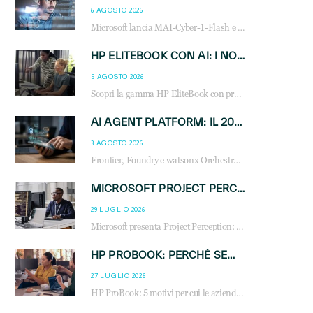
6 AGOSTO 2026
Microsoft lancia MAI-Cyber-1-Flash e Perception: cybersecurity agentica in preview dal 3 novembre. Cosa cambia per MSP, system integrator e reseller.
HP ELITEBOOK CON AI: I NOTEBOOK BUSINESS INTELLIGENTI CHE TRASFORMANO PRODUTTIVITÀ, SICUREZZA E LAVORO IBRIDO
5 AGOSTO 2026
Scopri la gamma HP EliteBook con processori Intel® Core™ Ultra e AMD Ryzen™ AI. Notebook business progettati per aumentare la produttività, migliorare la collaborazione e garantire sicurezza avanzata in ufficio e in mobilità.
AI AGENT PLATFORM: IL 2026 È L’ANNO DEL «SISTEMA OPERATIVO» PER GLI AGENTI AZIENDALI
3 AGOSTO 2026
Frontier, Foundry e watsonx Orchestrate: la guerra delle piattaforme AI agent ridisegna il mercato IT. Cosa cambia per reseller, MSP e system integrator.
MICROSOFT PROJECT PERCEPTION: COME GLI AGENTI AI CAMBIERANNO SOC, CYBERSECURITY E SERVIZI MSP
29 LUGLIO 2026
Microsoft presenta Project Perception: scopri come gli agenti AI possono trasformare cybersecurity, SOC e servizi gestiti degli MSP.
HP PROBOOK: PERCHÉ SEMPRE PIÙ AZIENDE SCELGONO NOTEBOOK PROGETTATI PER IL LAVORO MODERNO
27 LUGLIO 2026
HP ProBook: 5 motivi per cui le aziende scelgono i notebook business HP per migliorare produttività, sicurezza e gestione dell’AI.