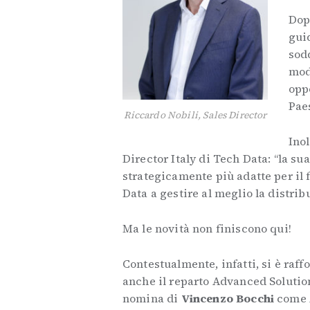
Dop
guid
sod
mod
opp
Paes
Riccardo Nobili, Sales Director
Ino
Director Italy di Tech Data: “la su
strategicamente più adatte per il f
Data a gestire al meglio la distrib
Ma le novità non finiscono qui!
Contestualmente, infatti, si è raff
anche il reparto Advanced Solutio
nomina di
Vincenzo Bocchi
come 