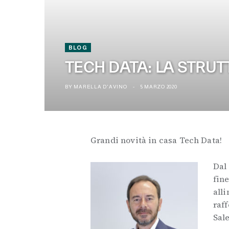
BLOG
TECH DATA: LA STRU
BY
MARELLA D'AVINO
5 MARZO 2020
Grandi novità in casa Tech Data!
Dal 
fine
alli
raf
Sale