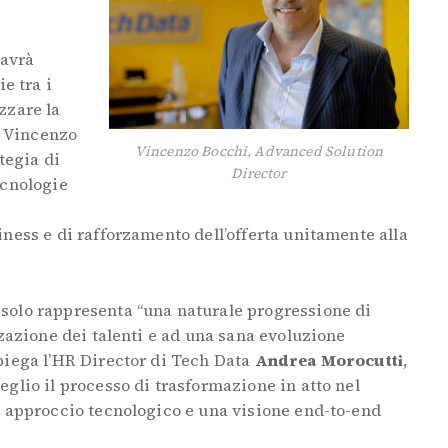
 avrà
e tra i
zzare la
, Vincenzo
Vincenzo Bocchi, Advanced Solution
tegia di
Director
ecnologie
ness e di rafforzamento dell’offerta unitamente alla
solo rappresenta “una naturale progressione di
zzazione dei talenti e ad una sana evoluzione
piega l’HR Director di Tech Data
Andrea Morocutti
,
glio il processo di trasformazione in atto nel
e approccio tecnologico e una visione end-to-end