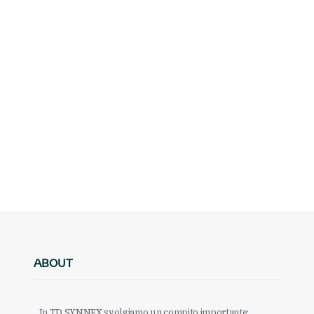
ABOUT
In TD SYNNEX svolgiamo un compito importante: