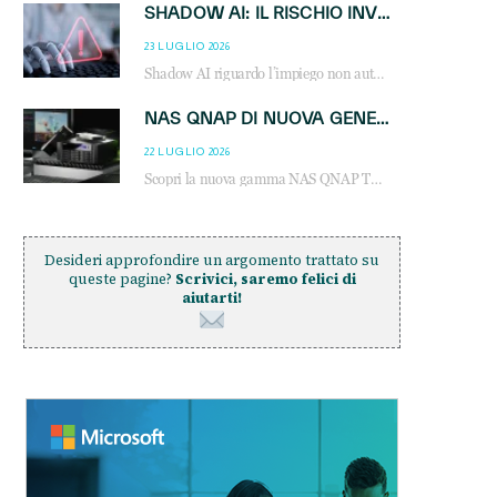
SHADOW AI: IL RISCHIO INVISIBILE CHE LE AZIENDE POSSONO GOVERNARE
23 LUGLIO 2026
Shadow AI riguardo l’impiego non autorizzato di sistemi AI all’interno dell’azienda. E’ una pratica che si diffonde a partire dai dipendenti fino ai dirigenti e mette a repentaglio la cybersecurity, con costi più elevati per le organizzazioni. Due recenti report illustrano il fenomeno e forniscono dati in merito
NAS QNAP DI NUOVA GENERAZIONE: PIÙ PRESTAZIONI, SCALABILITÀ E PROTEZIONE DEI DATI PER LE INFRASTRUTTURE IT MODERNE
22 LUGLIO 2026
Scopri la nuova gamma NAS QNAP TS-h1465U-RP, TS-h1065eU e TS-h665U: storage aziendale con ZFS, DDR5, E1.S NVMe e connettività 2.5GbE per backup, virtualizzazione e cybersecurity.
Desideri approfondire un argomento trattato su
queste pagine?
Scrivici, saremo felici di
aiutarti!