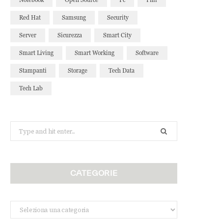
Red Hat
Samsung
Security
Server
Sicurezza
Smart City
Smart Living
Smart Working
Software
Stampanti
Storage
Tech Data
Tech Lab
Search
for:
CATEGORIE
Categorie