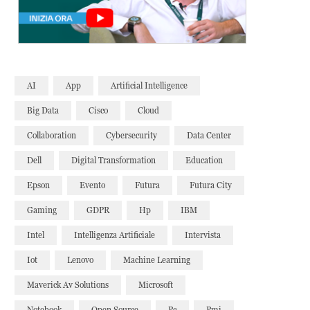
AI
App
Artificial Intelligence
Big Data
Cisco
Cloud
Collaboration
Cybersecurity
Data Center
Dell
Digital Transformation
Education
Epson
Evento
Futura
Futura City
Gaming
GDPR
Hp
IBM
Intel
Intelligenza Artificiale
Intervista
Iot
Lenovo
Machine Learning
Maverick Av Solutions
Microsoft
Notebook
Open Source
Pc
Pmi