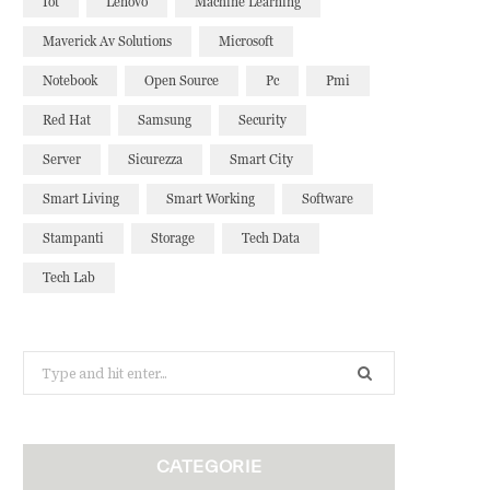
Iot
Lenovo
Machine Learning
Maverick Av Solutions
Microsoft
Notebook
Open Source
Pc
Pmi
Red Hat
Samsung
Security
Server
Sicurezza
Smart City
Smart Living
Smart Working
Software
Stampanti
Storage
Tech Data
Tech Lab
Search
for:
CATEGORIE