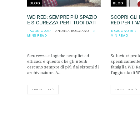
BLOG
BLOG
WD RED: SEMPRE PIÙ SPAZIO
SCOPRI GLI
E SICUREZZA PER I TUOI DATI
RED PER I N
1 AGOSTO 2017
ANDREA ROSCIANO
3
19 GIUGNO 2015
MINS READ
MIN READ
Sicurezza e logiche semplici ed
Soluzioni prof
efficaci: è questo che gli utenti
specificamente 
cercano sempre di più dai sistemi di
famiglia WD Re
archiviazione. A…
l’aggiunta di 
LEGGI DI PIÙ
LEGGI DI PIÙ