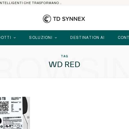
HP ELITEBOOK CON AI: I NOTEBOOK BUSINESS INTELLIGENTI CHE TRASFORMANO PRODUTTIVITÀ, SICUREZZA E LAVORO IBRIDO
OTTI
SOLUZIONI
DESTINATION AI
CONT
ROWSI
TAG
WD RED