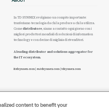
ABOUT
In TD SYNNEX svolgiamo un compito importante:
trasferiamo tecnologia da chi la produce a chi la utilizza.
Come
distributore
, siamo a contatto ogni giorno con i
migliori produttori mondiali di soluzioni di information
technology e con decine di migliaia di rivenditori.
A leading distributor and solutions aggregator for
the IT ecosystem.
it.tdsynnex.com
|
eu.tdsynnex.com
|
tdsynnex.com
alized content to benefit your