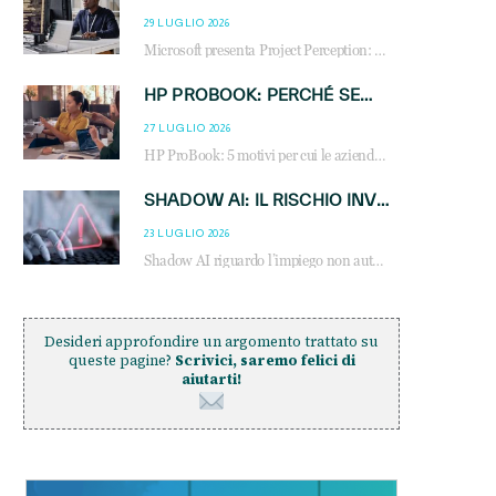
29 LUGLIO 2026
Microsoft presenta Project Perception: scopri come gli agenti AI possono trasformare cybersecurity, SOC e servizi gestiti degli MSP.
HP PROBOOK: PERCHÉ SEMPRE PIÙ AZIENDE SCELGONO NOTEBOOK PROGETTATI PER IL LAVORO MODERNO
27 LUGLIO 2026
HP ProBook: 5 motivi per cui le aziende scelgono i notebook business HP per migliorare produttività, sicurezza e gestione dell’AI.
SHADOW AI: IL RISCHIO INVISIBILE CHE LE AZIENDE POSSONO GOVERNARE
23 LUGLIO 2026
Shadow AI riguardo l’impiego non autorizzato di sistemi AI all’interno dell’azienda. E’ una pratica che si diffonde a partire dai dipendenti fino ai dirigenti e mette a repentaglio la cybersecurity, con costi più elevati per le organizzazioni. Due recenti report illustrano il fenomeno e forniscono dati in merito
Desideri approfondire un argomento trattato su
queste pagine?
Scrivici, saremo felici di
aiutarti!