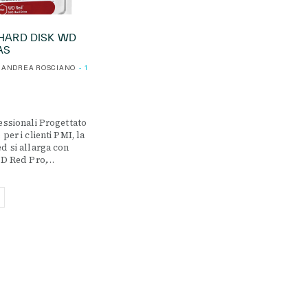
 HARD DISK WD
AS
ANDREA ROSCIANO
1
essionali Progettato
per i clienti PMI, la
d si allarga con
WD Red Pro,…