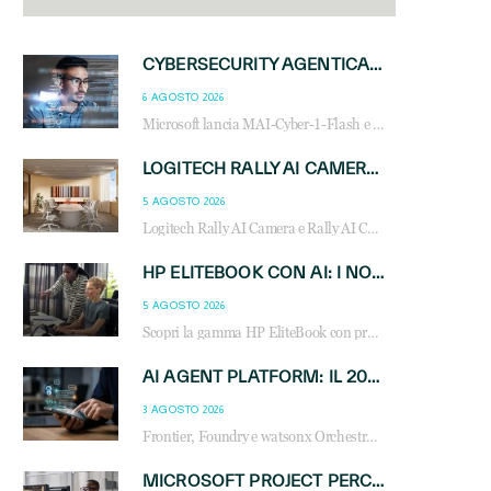
CYBERSECURITY AGENTICA: CON PERCEPTION E MAI-CYBER-1-FLASH MICROSOFT APRE NUOVI SERVIZI PER IL CANALE
6 AGOSTO 2026
Microsoft lancia MAI-Cyber-1-Flash e Perception: cybersecurity agentica in preview dal 3 novembre. Cosa cambia per MSP, system integrator e reseller.
LOGITECH RALLY AI CAMERA: L’INTELLIGENZA ARTIFICIALE ENTRA NELLE SALE RIUNIONI DI NUOVA GENERAZIONE
5 AGOSTO 2026
Logitech Rally AI Camera e Rally AI Camera Pro trasformano gli spazi di collaborazione con AI, inquadratura intelligente, multi-camera e gestione avanzata dei meeting ibridi.
HP ELITEBOOK CON AI: I NOTEBOOK BUSINESS INTELLIGENTI CHE TRASFORMANO PRODUTTIVITÀ, SICUREZZA E LAVORO IBRIDO
5 AGOSTO 2026
Scopri la gamma HP EliteBook con processori Intel® Core™ Ultra e AMD Ryzen™ AI. Notebook business progettati per aumentare la produttività, migliorare la collaborazione e garantire sicurezza avanzata in ufficio e in mobilità.
AI AGENT PLATFORM: IL 2026 È L’ANNO DEL «SISTEMA OPERATIVO» PER GLI AGENTI AZIENDALI
3 AGOSTO 2026
Frontier, Foundry e watsonx Orchestrate: la guerra delle piattaforme AI agent ridisegna il mercato IT. Cosa cambia per reseller, MSP e system integrator.
MICROSOFT PROJECT PERCEPTION: COME GLI AGENTI AI CAMBIERANNO SOC, CYBERSECURITY E SERVIZI MSP