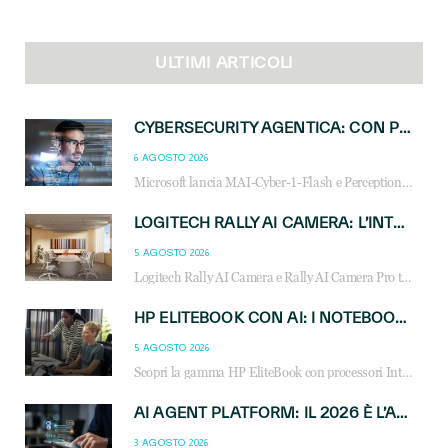
ULTIMI ARTICOLI
CYBERSECURITY AGENTICA: CON PERCEPTION E MAI-CYBER-1-FLASH MICROSOFT APRE NUOVI SERVIZI PER IL CANALE
6 AGOSTO 2026
Microsoft lancia MAI-Cyber-1-Flash e Perception: cybersecurity agentica in preview dal 3 novembre. Cosa cambia per MSP, system integrator e reseller.
LOGITECH RALLY AI CAMERA: L’INTELLIGENZA ARTIFICIALE ENTRA NELLE SALE RIUNIONI DI NUOVA GENERAZIONE
5 AGOSTO 2026
Logitech Rally AI Camera e Rally AI Camera Pro trasformano gli spazi di collaborazione con AI, inquadratura intelligente, multi-camera e gestione avanzata dei meeting ibridi.
HP ELITEBOOK CON AI: I NOTEBOOK BUSINESS INTELLIGENTI CHE TRASFORMANO PRODUTTIVITÀ, SICUREZZA E LAVORO IBRIDO
5 AGOSTO 2026
Scopri la gamma HP EliteBook con processori Intel® Core™ Ultra e AMD Ryzen™ AI. Notebook business progettati per aumentare la produttività, migliorare la collaborazione e garantire sicurezza avanzata in ufficio e in mobilità.
AI AGENT PLATFORM: IL 2026 È L’ANNO DEL «SISTEMA OPERATIVO» PER GLI AGENTI AZIENDALI
3 AGOSTO 2026