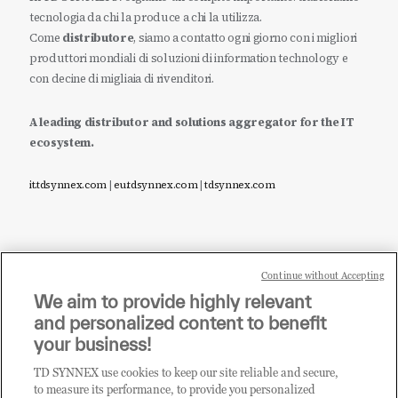
tecnologia da chi la produce a chi la utilizza.
Come
distributore
, siamo a contatto ogni giorno con i migliori
produttori mondiali di soluzioni di information technology e
con decine di migliaia di rivenditori.
A leading distributor and solutions aggregator for the IT
ecosystem.
it.tdsynnex.com
|
eu.tdsynnex.com
|
tdsynnex.com
Continue without Accepting
Sei un rivenditore di tecnologia e desideri acquistare
We aim to provide highly relevant
i prodotti o le soluzioni trattate sul blog?
and personalized content to benefit
CLICCA QUI E DIVENTA
your business!
CLIENTE TD SYNNEX
TD SYNNEX use cookies to keep our site reliable and secure,
to measure its performance, to provide you personalized