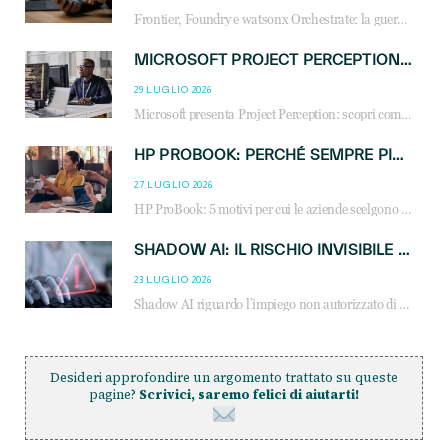
Frontier, Foundry e watsonx Orchestrate: la guerra delle piattaforme AI agent ridisegna il mercato IT. Cosa cambia per reseller, MSP e system integrator.
MICROSOFT PROJECT PERCEPTION: COME GLI AGENTI AI CAMBIERANNO SOC, CYBERSECURITY E SERVIZI MSP
29 LUGLIO 2026
Microsoft presenta Project Perception: scopri come gli agenti AI possono trasformare cybersecurity, SOC e servizi gestiti degli MSP.
HP PROBOOK: PERCHÉ SEMPRE PIÙ AZIENDE SCELGONO NOTEBOOK PROGETTATI PER IL LAVORO MODERNO
27 LUGLIO 2026
HP ProBook: 5 motivi per cui le aziende scelgono i notebook business HP per migliorare produttività, sicurezza e gestione dell’AI.
SHADOW AI: IL RISCHIO INVISIBILE CHE LE AZIENDE POSSONO GOVERNARE
23 LUGLIO 2026
Shadow AI riguardo l’impiego non autorizzato di sistemi AI all’interno dell’azienda. E’ una pratica che si diffonde a partire dai dipendenti fino ai dirigenti e mette a repentaglio la cybersecurity, con costi più elevati per le organizzazioni. Due recenti report illustrano il fenomeno e forniscono dati in merito
Desideri approfondire un argomento trattato su queste
pagine?
Scrivici, saremo felici di aiutarti!