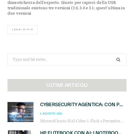
dimestichezza dell’esperto. Giusto per capirci: della USB
tradizionale esistono tre versioni (2.0, 3.0 e 3.1; quest’ultima in
due versioni
LEGGI DI PIÙ
Search
for:
ULTIMI ARTICOLI
CYBERSECURITY AGENTICA: CON PERCEPTION E MAI-CYBER-1-FLASH MICROSOFT APRE NUOVI SERVIZI PER IL CANALE
6 AGOSTO 2026
Microsoft lancia MAI-Cyber-1-Flash e Perception: cybersecurity agentica in preview dal 3 novembre. Cosa cambia per MSP, system integrator e reseller.
HP ELITEBOOK CON AI: I NOTEBOOK BUSINESS INTELLIGENTI CHE TRASFORMANO PRODUTTIVITÀ, SICUREZZA E LAVORO IBRIDO