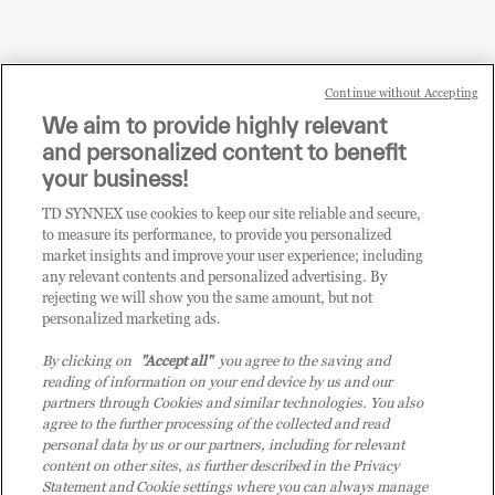
Continue without Accepting
Sei un rivenditore di tecnologia e desideri acquistare
We aim to provide highly relevant
i prodotti o le soluzioni trattate sul blog?
and personalized content to benefit
CLICCA QUI E DIVENTA
your business!
CLIENTE TD SYNNEX
TD SYNNEX use cookies to keep our site reliable and secure,
to measure its performance, to provide you personalized
market insights and improve your user experience; including
any relevant contents and personalized advertising. By
rejecting we will show you the same amount, but not
personalized marketing ads.
By clicking on
"Accept all"
you agree to the saving and
reading of information on your end device by us and our
partners through Cookies and similar technologies. You also
agree to the further processing of the collected and read
personal data by us or our partners, including for relevant
content on other sites, as further described in the Privacy
Statement and Cookie settings where you can always manage