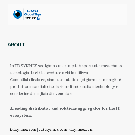
ABOUT
In TD SYNNEX svolgiamo un compito importante: trasferiamo
tecnologia da chi la produce a chi la utilizza.
Come
distributore
, siamo a contatto ogni giorno con i migliori
produttori mondiali di soluzioni di information technology e
con decine di migliaia di rivenditori.
A leading distributor and solutions aggregator for the IT
ecosystem.
it.tdsynnex.com
|
eu.tdsynnex.com
|
tdsynnex.com