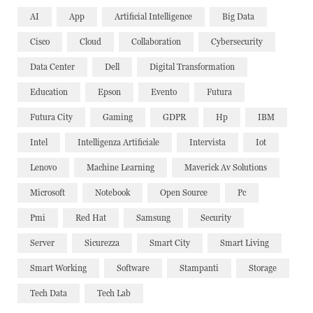
AI
App
Artificial Intelligence
Big Data
Cisco
Cloud
Collaboration
Cybersecurity
Data Center
Dell
Digital Transformation
Education
Epson
Evento
Futura
Futura City
Gaming
GDPR
Hp
IBM
Intel
Intelligenza Artificiale
Intervista
Iot
Lenovo
Machine Learning
Maverick Av Solutions
Microsoft
Notebook
Open Source
Pc
Pmi
Red Hat
Samsung
Security
Server
Sicurezza
Smart City
Smart Living
Smart Working
Software
Stampanti
Storage
Tech Data
Tech Lab