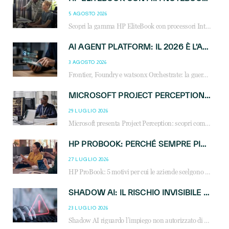
5 AGOSTO 2026
Scopri la gamma HP EliteBook con processori Intel® Core™ Ultra e AMD Ryzen™ AI. Notebook business progettati per aumentare la produttività, migliorare la collaborazione e garantire sicurezza avanzata in ufficio e in mobilità.
AI AGENT PLATFORM: IL 2026 È L’ANNO DEL «SISTEMA OPERATIVO» PER GLI AGENTI AZIENDALI
3 AGOSTO 2026
Frontier, Foundry e watsonx Orchestrate: la guerra delle piattaforme AI agent ridisegna il mercato IT. Cosa cambia per reseller, MSP e system integrator.
MICROSOFT PROJECT PERCEPTION: COME GLI AGENTI AI CAMBIERANNO SOC, CYBERSECURITY E SERVIZI MSP
29 LUGLIO 2026
Microsoft presenta Project Perception: scopri come gli agenti AI possono trasformare cybersecurity, SOC e servizi gestiti degli MSP.
HP PROBOOK: PERCHÉ SEMPRE PIÙ AZIENDE SCELGONO NOTEBOOK PROGETTATI PER IL LAVORO MODERNO
27 LUGLIO 2026
HP ProBook: 5 motivi per cui le aziende scelgono i notebook business HP per migliorare produttività, sicurezza e gestione dell’AI.
SHADOW AI: IL RISCHIO INVISIBILE CHE LE AZIENDE POSSONO GOVERNARE
23 LUGLIO 2026
Shadow AI riguardo l’impiego non autorizzato di sistemi AI all’interno dell’azienda. E’ una pratica che si diffonde a partire dai dipendenti fino ai dirigenti e mette a repentaglio la cybersecurity, con costi più elevati per le organizzazioni. Due recenti report illustrano il fenomeno e forniscono dati in merito