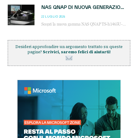
NAS QNAP DI NUOVA GENERAZIONE: PIÙ PRESTAZIONI, SCALABILITÀ E PROTEZIONE DEI DATI PER LE INFRASTRUTTURE IT MODERNE
22 LUGLIO 2026
Scopri la nuova gamma NAS QNAP TS-h1465U-RP, TS-h1065eU e TS-h665U: storage aziendale con ZFS, DDR5, E1.S NVMe e connettività 2.5GbE per backup, virtualizzazione e cybersecurity.
Desideri approfondire un argomento trattato su queste
pagine?
Scrivici, saremo felici di aiutarti!