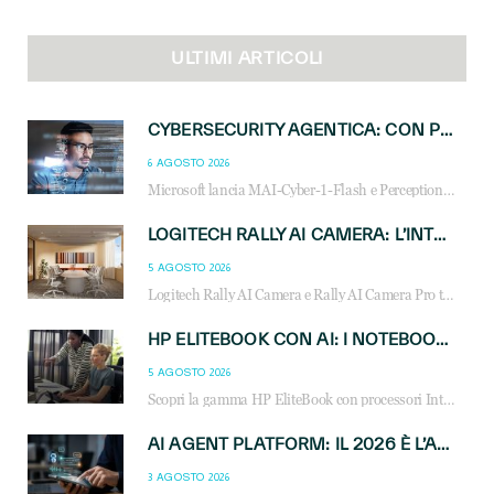
ULTIMI ARTICOLI
CYBERSECURITY AGENTICA: CON PERCEPTION E MAI-CYBER-1-FLASH MICROSOFT APRE NUOVI SERVIZI PER IL CANALE
6 AGOSTO 2026
Microsoft lancia MAI-Cyber-1-Flash e Perception: cybersecurity agentica in preview dal 3 novembre. Cosa cambia per MSP, system integrator e reseller.
LOGITECH RALLY AI CAMERA: L’INTELLIGENZA ARTIFICIALE ENTRA NELLE SALE RIUNIONI DI NUOVA GENERAZIONE
5 AGOSTO 2026
Logitech Rally AI Camera e Rally AI Camera Pro trasformano gli spazi di collaborazione con AI, inquadratura intelligente, multi-camera e gestione avanzata dei meeting ibridi.
HP ELITEBOOK CON AI: I NOTEBOOK BUSINESS INTELLIGENTI CHE TRASFORMANO PRODUTTIVITÀ, SICUREZZA E LAVORO IBRIDO
5 AGOSTO 2026
Scopri la gamma HP EliteBook con processori Intel® Core™ Ultra e AMD Ryzen™ AI. Notebook business progettati per aumentare la produttività, migliorare la collaborazione e garantire sicurezza avanzata in ufficio e in mobilità.
AI AGENT PLATFORM: IL 2026 È L’ANNO DEL «SISTEMA OPERATIVO» PER GLI AGENTI AZIENDALI
3 AGOSTO 2026