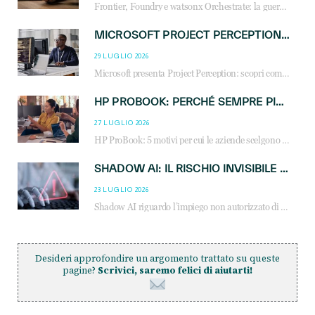
Frontier, Foundry e watsonx Orchestrate: la guerra delle piattaforme AI agent ridisegna il mercato IT. Cosa cambia per reseller, MSP e system integrator.
MICROSOFT PROJECT PERCEPTION: COME GLI AGENTI AI CAMBIERANNO SOC, CYBERSECURITY E SERVIZI MSP
29 LUGLIO 2026
Microsoft presenta Project Perception: scopri come gli agenti AI possono trasformare cybersecurity, SOC e servizi gestiti degli MSP.
HP PROBOOK: PERCHÉ SEMPRE PIÙ AZIENDE SCELGONO NOTEBOOK PROGETTATI PER IL LAVORO MODERNO
27 LUGLIO 2026
HP ProBook: 5 motivi per cui le aziende scelgono i notebook business HP per migliorare produttività, sicurezza e gestione dell’AI.
SHADOW AI: IL RISCHIO INVISIBILE CHE LE AZIENDE POSSONO GOVERNARE
23 LUGLIO 2026
Shadow AI riguardo l’impiego non autorizzato di sistemi AI all’interno dell’azienda. E’ una pratica che si diffonde a partire dai dipendenti fino ai dirigenti e mette a repentaglio la cybersecurity, con costi più elevati per le organizzazioni. Due recenti report illustrano il fenomeno e forniscono dati in merito
Desideri approfondire un argomento trattato su queste
pagine?
Scrivici, saremo felici di aiutarti!