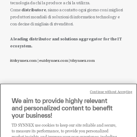
tecnologia da chi la produce a chi la utilizza.
Come
distributore
, siamo a contatto ogni giorno con i migliori
produttori mondiali di soluzioni di information technology e
con decine di migliaia di rivenditori.
A leading distributor and solutions aggregator for the IT
ecosystem.
it.tdsynnex.com
|
eu.tdsynnex.com
|
tdsynnex.com
Continue without Accepting
Sei un rivenditore di tecnologia e desideri acquistare
We aim to provide highly relevant
i prodotti o le soluzioni trattate sul blog?
and personalized content to benefit
CLICCA QUI E DIVENTA
your business!
CLIENTE TD SYNNEX
TD SYNNEX use cookies to keep our site reliable and secure,
to measure its performance, to provide you personalized
market insights and improve your user experience; including