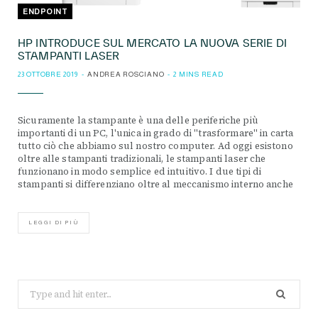
ENDPOINT
HP INTRODUCE SUL MERCATO LA NUOVA SERIE DI
STAMPANTI LASER
23 OTTOBRE 2019
ANDREA ROSCIANO
2 MINS READ
Sicuramente la stampante è una delle periferiche più
importanti di un PC, l'unica in grado di "trasformare" in carta
tutto ciò che abbiamo sul nostro computer. Ad oggi esistono
oltre alle stampanti tradizionali, le stampanti laser che
funzionano in modo semplice ed intuitivo. I due tipi di
stampanti si differenziano oltre al meccanismo interno anche
LEGGI DI PIÙ
Search
for: