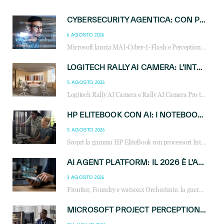
CYBERSECURITY AGENTICA: CON PERCEPTION E MAI-CYBER-1-FLASH MICROSOFT APRE NUOVI SERVIZI PER IL CANALE
6 AGOSTO 2026
Microsoft lancia MAI-Cyber-1-Flash e Perception: cybersecurity agentica in preview dal 3 novembre. Cosa cambia per MSP, system integrator e reseller.
LOGITECH RALLY AI CAMERA: L’INTELLIGENZA ARTIFICIALE ENTRA NELLE SALE RIUNIONI DI NUOVA GENERAZIONE
5 AGOSTO 2026
Logitech Rally AI Camera e Rally AI Camera Pro trasformano gli spazi di collaborazione con AI, inquadratura intelligente, multi-camera e gestione avanzata dei meeting ibridi.
HP ELITEBOOK CON AI: I NOTEBOOK BUSINESS INTELLIGENTI CHE TRASFORMANO PRODUTTIVITÀ, SICUREZZA E LAVORO IBRIDO
5 AGOSTO 2026
Scopri la gamma HP EliteBook con processori Intel® Core™ Ultra e AMD Ryzen™ AI. Notebook business progettati per aumentare la produttività, migliorare la collaborazione e garantire sicurezza avanzata in ufficio e in mobilità.
AI AGENT PLATFORM: IL 2026 È L’ANNO DEL «SISTEMA OPERATIVO» PER GLI AGENTI AZIENDALI
3 AGOSTO 2026
Frontier, Foundry e watsonx Orchestrate: la guerra delle piattaforme AI agent ridisegna il mercato IT. Cosa cambia per reseller, MSP e system integrator.
MICROSOFT PROJECT PERCEPTION: COME GLI AGENTI AI CAMBIERANNO SOC, CYBERSECURITY E SERVIZI MSP