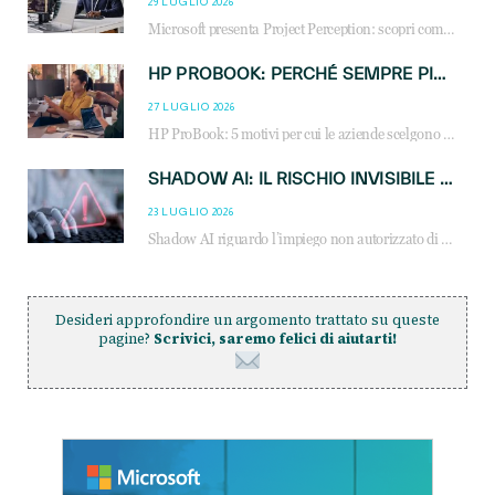
29 LUGLIO 2026
Microsoft presenta Project Perception: scopri come gli agenti AI possono trasformare cybersecurity, SOC e servizi gestiti degli MSP.
HP PROBOOK: PERCHÉ SEMPRE PIÙ AZIENDE SCELGONO NOTEBOOK PROGETTATI PER IL LAVORO MODERNO
27 LUGLIO 2026
HP ProBook: 5 motivi per cui le aziende scelgono i notebook business HP per migliorare produttività, sicurezza e gestione dell’AI.
SHADOW AI: IL RISCHIO INVISIBILE CHE LE AZIENDE POSSONO GOVERNARE
23 LUGLIO 2026
Shadow AI riguardo l’impiego non autorizzato di sistemi AI all’interno dell’azienda. E’ una pratica che si diffonde a partire dai dipendenti fino ai dirigenti e mette a repentaglio la cybersecurity, con costi più elevati per le organizzazioni. Due recenti report illustrano il fenomeno e forniscono dati in merito
Desideri approfondire un argomento trattato su queste
pagine?
Scrivici, saremo felici di aiutarti!