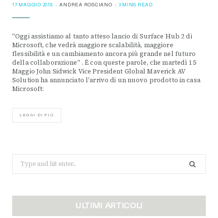
17 MAGGIO 2018
ANDREA ROSCIANO
3 MINS READ
"Oggi assistiamo al tanto atteso lancio di Surface Hub 2 di
Microsoft, che vedrà maggiore scalabilità, maggiore
flessibilità e un cambiamento ancora più grande nel futuro
della collaborazione" . È con queste parole, che martedì 15
Maggio John Sidwick Vice President Global Maverick AV
Solution ha annunciato l'arrivo di un nuovo prodotto in casa
Microsoft:
LEGGI DI PIÙ
Search
for:
ULTIMI ARTICOLI