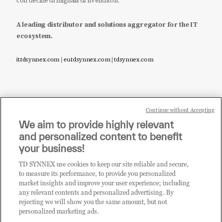
con decine di migliaia di rivenditori.
A leading distributor and solutions aggregator for the IT
ecosystem.
it.tdsynnex.com
|
eu.tdsynnex.com
|
tdsynnex.com
Continue without Accepting
Sei un rivenditore di tecnologia e desideri acquistare
We aim to provide highly relevant
i prodotti o le soluzioni trattate sul blog?
and personalized content to benefit
CLICCA QUI E DIVENTA
your business!
CLIENTE TD SYNNEX
TD SYNNEX use cookies to keep our site reliable and secure,
to measure its performance, to provide you personalized
market insights and improve your user experience; including
any relevant contents and personalized advertising. By
rejecting we will show you the same amount, but not
personalized marketing ads.