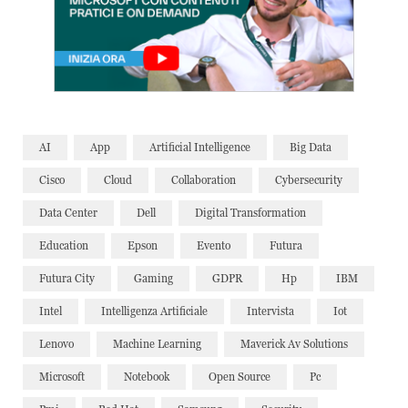
AI
App
Artificial Intelligence
Big Data
Cisco
Cloud
Collaboration
Cybersecurity
Data Center
Dell
Digital Transformation
Education
Epson
Evento
Futura
Futura City
Gaming
GDPR
Hp
IBM
Intel
Intelligenza Artificiale
Intervista
Iot
Lenovo
Machine Learning
Maverick Av Solutions
Microsoft
Notebook
Open Source
Pc