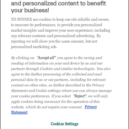
and personalized content to benefit
CLICCA QUI E DIVENTA
your business!
CLIENTE TD SYNNEX
TD SYNNEX use cookies to keep our site reliable and secure,
to measure its performance, to provide you personalized
market insights and improve your user experience; including
any relevant contents and personalized advertising. By
rejecting we will show you the same amount, but not
personalized marketing ads.
By clicking on
"Accept all"
you agree to the saving and
reading of information on your end device by us and our
partners through Cookies and similar technologies. You also
agree to the further processing of the collected and read
personal data by us or our partners, including for relevant
content on other sites, as further described in the Privacy
Statement and Cookie settings where you can always manage
your cookie preferences. If you select
"Reject"
, we will only
© 2026 TD SYNNEX Italy S.r.l. - Sede legale: via Luigi Russolo 9, 20138 Milano
apply cookies being necessary for the operation of this
(MI) - Numero di iscrizione al Registro delle Imprese di Milano e Codice Fiscale:
website, which do not require your consent.
Privacy
07092780159 - P.IVA: 07092780159 - Eur 12.569.000,00 i.v - TD SYNNEX e TD
Statement
SYNNEX logo sono marchi registrati di TD SYNNEX Corporation negli Stati Uniti e
Cookies Settings
in altri Paesi. Società a socio unico soggetta all’attività di direzione e coordinamento