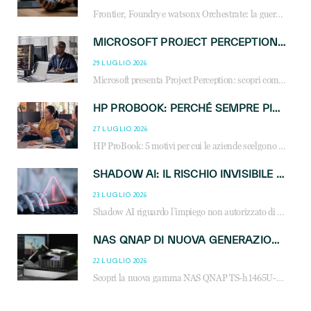
Frontier, Foundry e watsonx Orchestrate: la guerra delle piattaforme AI agent ridisegna il mercato IT. Cosa cambia per reseller, MSP e system integrator.
MICROSOFT PROJECT PERCEPTION: COME GLI AGENTI AI CAMBIERANNO SOC, CYBERSECURITY E SERVIZI MSP
29 LUGLIO 2026
Microsoft presenta Project Perception: scopri come gli agenti AI possono trasformare cybersecurity, SOC e servizi gestiti degli MSP.
HP PROBOOK: PERCHÉ SEMPRE PIÙ AZIENDE SCELGONO NOTEBOOK PROGETTATI PER IL LAVORO MODERNO
27 LUGLIO 2026
HP ProBook: 5 motivi per cui le aziende scelgono i notebook business HP per migliorare produttività, sicurezza e gestione dell’AI.
SHADOW AI: IL RISCHIO INVISIBILE CHE LE AZIENDE POSSONO GOVERNARE
23 LUGLIO 2026
Shadow AI riguardo l’impiego non autorizzato di sistemi AI all’interno dell’azienda. E’ una pratica che si diffonde a partire dai dipendenti fino ai dirigenti e mette a repentaglio la cybersecurity, con costi più elevati per le organizzazioni. Due recenti report illustrano il fenomeno e forniscono dati in merito
NAS QNAP DI NUOVA GENERAZIONE: PIÙ PRESTAZIONI, SCALABILITÀ E PROTEZIONE DEI DATI PER LE INFRASTRUTTURE IT MODERNE
22 LUGLIO 2026
Scopri la nuova gamma NAS QNAP TS-h1465U-RP, TS-h1065eU e TS-h665U: storage aziendale con ZFS, DDR5, E1.S NVMe e connettività 2.5GbE per backup, virtualizzazione e cybersecurity.