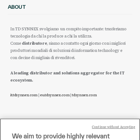
ABOUT
In TD SYNNEX svolgiamo un compito importante: trasferiamo
tecnologia da chi la produce a chi la utilizza.
Come
distributore
, siamo a contatto ogni giorno con i migliori
produttori mondiali di soluzioni di information technology e
con decine di migliaia di rivenditori.
A leading distributor and solutions aggregator for the IT
ecosystem.
it.tdsynnex.com
|
eu.tdsynnex.com
|
tdsynnex.com
Continue without Accepting
Sei un rivenditore di tecnologia e desideri acquistare
We aim to provide highly relevant
i prodotti o le soluzioni trattate sul blog?