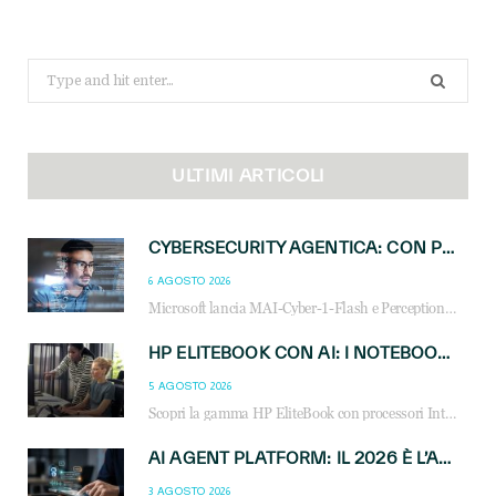
Search
for:
ULTIMI ARTICOLI
CYBERSECURITY AGENTICA: CON PERCEPTION E MAI-CYBER-1-FLASH MICROSOFT APRE NUOVI SERVIZI PER IL CANALE
6 AGOSTO 2026
Microsoft lancia MAI-Cyber-1-Flash e Perception: cybersecurity agentica in preview dal 3 novembre. Cosa cambia per MSP, system integrator e reseller.
HP ELITEBOOK CON AI: I NOTEBOOK BUSINESS INTELLIGENTI CHE TRASFORMANO PRODUTTIVITÀ, SICUREZZA E LAVORO IBRIDO
5 AGOSTO 2026
Scopri la gamma HP EliteBook con processori Intel® Core™ Ultra e AMD Ryzen™ AI. Notebook business progettati per aumentare la produttività, migliorare la collaborazione e garantire sicurezza avanzata in ufficio e in mobilità.
AI AGENT PLATFORM: IL 2026 È L’ANNO DEL «SISTEMA OPERATIVO» PER GLI AGENTI AZIENDALI
3 AGOSTO 2026