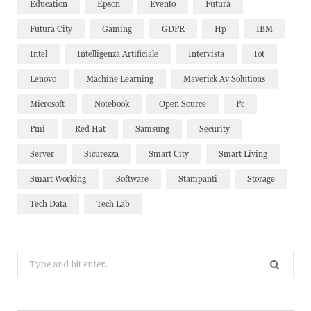
Education
Epson
Evento
Futura
Futura City
Gaming
GDPR
Hp
IBM
Intel
Intelligenza Artificiale
Intervista
Iot
Lenovo
Machine Learning
Maverick Av Solutions
Microsoft
Notebook
Open Source
Pc
Pmi
Red Hat
Samsung
Security
Server
Sicurezza
Smart City
Smart Living
Smart Working
Software
Stampanti
Storage
Tech Data
Tech Lab
Search
for: