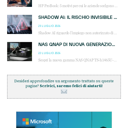
HP ProBook: 5 motivi per cui le aziende scelgono i notebook business HP per migliorare produttività, sicurezza e gestione dell’AI.
SHADOW AI: IL RISCHIO INVISIBILE CHE LE AZIENDE POSSONO GOVERNARE
23 LUGLIO 2026
Shadow AI riguardo l’impiego non autorizzato di sistemi AI all’interno dell’azienda. E’ una pratica che si diffonde a partire dai dipendenti fino ai dirigenti e mette a repentaglio la cybersecurity, con costi più elevati per le organizzazioni. Due recenti report illustrano il fenomeno e forniscono dati in merito
NAS QNAP DI NUOVA GENERAZIONE: PIÙ PRESTAZIONI, SCALABILITÀ E PROTEZIONE DEI DATI PER LE INFRASTRUTTURE IT MODERNE
22 LUGLIO 2026
Scopri la nuova gamma NAS QNAP TS-h1465U-RP, TS-h1065eU e TS-h665U: storage aziendale con ZFS, DDR5, E1.S NVMe e connettività 2.5GbE per backup, virtualizzazione e cybersecurity.
Desideri approfondire un argomento trattato su queste
pagine?
Scrivici, saremo felici di aiutarti!