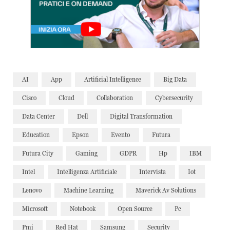
AI
App
Artificial Intelligence
Big Data
Cisco
Cloud
Collaboration
Cybersecurity
Data Center
Dell
Digital Transformation
Education
Epson
Evento
Futura
Futura City
Gaming
GDPR
Hp
IBM
Intel
Intelligenza Artificiale
Intervista
Iot
Lenovo
Machine Learning
Maverick Av Solutions
Microsoft
Notebook
Open Source
Pc
Pmi
Red Hat
Samsung
Security