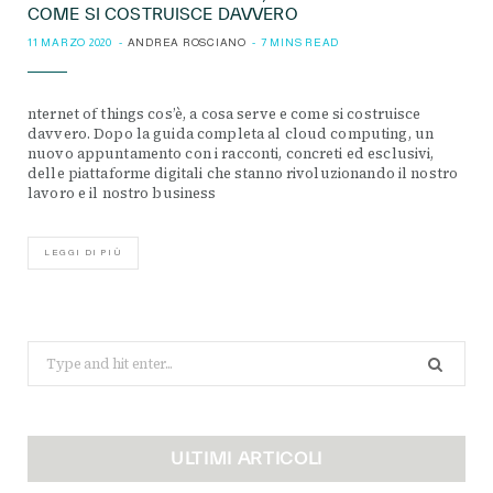
COME SI COSTRUISCE DAVVERO
11 MARZO 2020
ANDREA ROSCIANO
7 MINS READ
nternet of things cos’è, a cosa serve e come si costruisce
davvero. Dopo la guida completa al cloud computing, un
nuovo appuntamento con i racconti, concreti ed esclusivi,
delle piattaforme digitali che stanno rivoluzionando il nostro
lavoro e il nostro business
LEGGI DI PIÙ
Search
for:
ULTIMI ARTICOLI