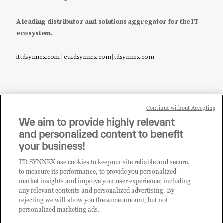
A leading distributor and solutions aggregator for the IT
ecosystem.
it.tdsynnex.com
|
eu.tdsynnex.com
|
tdsynnex.com
Continue without Accepting
Sei un rivenditore di tecnologia e desideri acquistare
We aim to provide highly relevant
i prodotti o le soluzioni trattate sul blog?
and personalized content to benefit
CLICCA QUI E DIVENTA
your business!
CLIENTE TD SYNNEX
TD SYNNEX use cookies to keep our site reliable and secure,
to measure its performance, to provide you personalized
market insights and improve your user experience; including
any relevant contents and personalized advertising. By
rejecting we will show you the same amount, but not
personalized marketing ads.