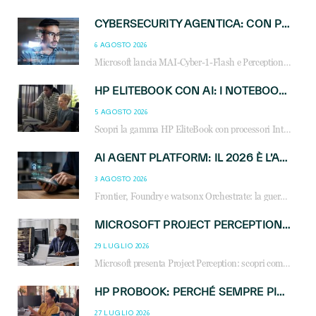
CYBERSECURITY AGENTICA: CON PERCEPTION E MAI-CYBER-1-FLASH MICROSOFT APRE NUOVI SERVIZI PER IL CANALE
6 AGOSTO 2026
Microsoft lancia MAI-Cyber-1-Flash e Perception: cybersecurity agentica in preview dal 3 novembre. Cosa cambia per MSP, system integrator e reseller.
HP ELITEBOOK CON AI: I NOTEBOOK BUSINESS INTELLIGENTI CHE TRASFORMANO PRODUTTIVITÀ, SICUREZZA E LAVORO IBRIDO
5 AGOSTO 2026
Scopri la gamma HP EliteBook con processori Intel® Core™ Ultra e AMD Ryzen™ AI. Notebook business progettati per aumentare la produttività, migliorare la collaborazione e garantire sicurezza avanzata in ufficio e in mobilità.
AI AGENT PLATFORM: IL 2026 È L’ANNO DEL «SISTEMA OPERATIVO» PER GLI AGENTI AZIENDALI
3 AGOSTO 2026
Frontier, Foundry e watsonx Orchestrate: la guerra delle piattaforme AI agent ridisegna il mercato IT. Cosa cambia per reseller, MSP e system integrator.
MICROSOFT PROJECT PERCEPTION: COME GLI AGENTI AI CAMBIERANNO SOC, CYBERSECURITY E SERVIZI MSP
29 LUGLIO 2026
Microsoft presenta Project Perception: scopri come gli agenti AI possono trasformare cybersecurity, SOC e servizi gestiti degli MSP.
HP PROBOOK: PERCHÉ SEMPRE PIÙ AZIENDE SCELGONO NOTEBOOK PROGETTATI PER IL LAVORO MODERNO
27 LUGLIO 2026