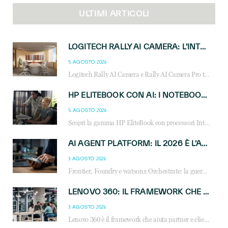
ULTIMI ARTICOLI
LOGITECH RALLY AI CAMERA: L’INTELLIGENZA ARTIFICIALE ENTRA NELLE SALE RIUNIONI DI NUOVA GENERAZIONE
5 AGOSTO 2026
Logitech Rally AI Camera e Rally AI Camera Pro trasformano gli spazi di collaborazione con AI, inquadratura intelligente, multi-camera e gestione avanzata dei meeting ibridi.
HP ELITEBOOK CON AI: I NOTEBOOK BUSINESS INTELLIGENTI CHE TRASFORMANO PRODUTTIVITÀ, SICUREZZA E LAVORO IBRIDO
5 AGOSTO 2026
Scopri la gamma HP EliteBook con processori Intel® Core™ Ultra e AMD Ryzen™ AI. Notebook business progettati per aumentare la produttività, migliorare la collaborazione e garantire sicurezza avanzata in ufficio e in mobilità.
AI AGENT PLATFORM: IL 2026 È L’ANNO DEL «SISTEMA OPERATIVO» PER GLI AGENTI AZIENDALI
3 AGOSTO 2026
Frontier, Foundry e watsonx Orchestrate: la guerra delle piattaforme AI agent ridisegna il mercato IT. Cosa cambia per reseller, MSP e system integrator.
LENOVO 360: IL FRAMEWORK CHE UNISCE INNOVAZIONE, SOSTENIBILITÀ E CRESCITA DEL BUSINESS
3 AGOSTO 2026
Lenovo 360 è il framework che aiuta partner e clienti a crescere attraverso AI, sostenibilità, servizi e competenze. Scopri vantaggi, opportunità e casi d’uso.