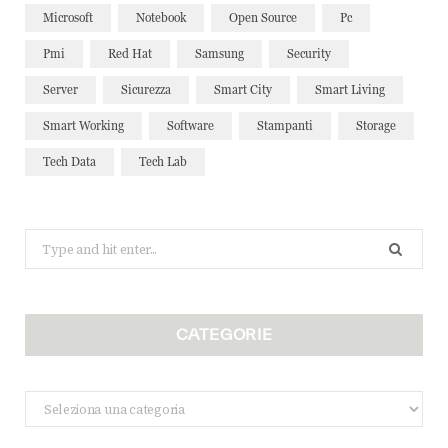
Microsoft
Notebook
Open Source
Pc
Pmi
Red Hat
Samsung
Security
Server
Sicurezza
Smart City
Smart Living
Smart Working
Software
Stampanti
Storage
Tech Data
Tech Lab
Search
for:
CATEGORIE
Categorie