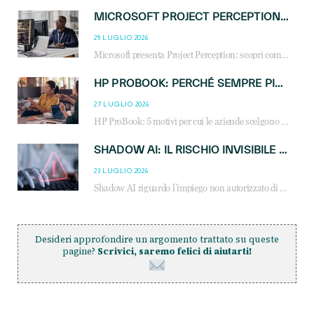
MICROSOFT PROJECT PERCEPTION: COME GLI AGENTI AI CAMBIERANNO SOC, CYBERSECURITY E SERVIZI MSP
29 LUGLIO 2026
Microsoft presenta Project Perception: scopri come gli agenti AI possono trasformare cybersecurity, SOC e servizi gestiti degli MSP.
HP PROBOOK: PERCHÉ SEMPRE PIÙ AZIENDE SCELGONO NOTEBOOK PROGETTATI PER IL LAVORO MODERNO
27 LUGLIO 2026
HP ProBook: 5 motivi per cui le aziende scelgono i notebook business HP per migliorare produttività, sicurezza e gestione dell’AI.
SHADOW AI: IL RISCHIO INVISIBILE CHE LE AZIENDE POSSONO GOVERNARE
23 LUGLIO 2026
Shadow AI riguardo l’impiego non autorizzato di sistemi AI all’interno dell’azienda. E’ una pratica che si diffonde a partire dai dipendenti fino ai dirigenti e mette a repentaglio la cybersecurity, con costi più elevati per le organizzazioni. Due recenti report illustrano il fenomeno e forniscono dati in merito
Desideri approfondire un argomento trattato su queste
pagine?
Scrivici, saremo felici di aiutarti!