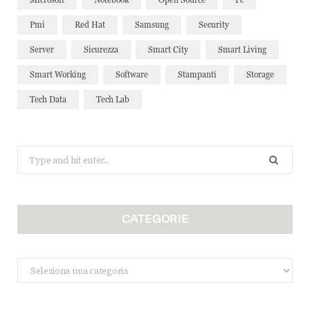
Pmi
Red Hat
Samsung
Security
Server
Sicurezza
Smart City
Smart Living
Smart Working
Software
Stampanti
Storage
Tech Data
Tech Lab
Search
for:
CATEGORIE
Categorie