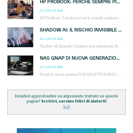
HP PROBOOK: PERCHÉ SEMPRE PIÙ AZIENDE SCELGONO NOTEBOOK PROGETTATI PER IL LAVORO MODERNO
27 LUGLIO 2026
HP ProBook: 5 motivi per cui le aziende scelgono i notebook business HP per migliorare produttività, sicurezza e gestione dell’AI.
SHADOW AI: IL RISCHIO INVISIBILE CHE LE AZIENDE POSSONO GOVERNARE
23 LUGLIO 2026
Shadow AI riguardo l’impiego non autorizzato di sistemi AI all’interno dell’azienda. E’ una pratica che si diffonde a partire dai dipendenti fino ai dirigenti e mette a repentaglio la cybersecurity, con costi più elevati per le organizzazioni. Due recenti report illustrano il fenomeno e forniscono dati in merito
NAS QNAP DI NUOVA GENERAZIONE: PIÙ PRESTAZIONI, SCALABILITÀ E PROTEZIONE DEI DATI PER LE INFRASTRUTTURE IT MODERNE
22 LUGLIO 2026
Scopri la nuova gamma NAS QNAP TS-h1465U-RP, TS-h1065eU e TS-h665U: storage aziendale con ZFS, DDR5, E1.S NVMe e connettività 2.5GbE per backup, virtualizzazione e cybersecurity.
Desideri approfondire un argomento trattato su queste
pagine?
Scrivici, saremo felici di aiutarti!