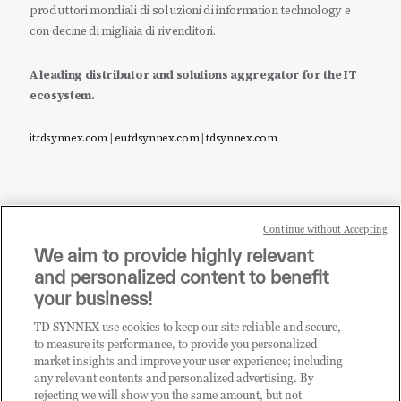
produttori mondiali di soluzioni di information technology e
con decine di migliaia di rivenditori.
A leading distributor and solutions aggregator for the IT
ecosystem.
it.tdsynnex.com
|
eu.tdsynnex.com
|
tdsynnex.com
Continue without Accepting
Sei un rivenditore di tecnologia e desideri acquistare
We aim to provide highly relevant
i prodotti o le soluzioni trattate sul blog?
and personalized content to benefit
CLICCA QUI E DIVENTA
your business!
CLIENTE TD SYNNEX
TD SYNNEX use cookies to keep our site reliable and secure,
to measure its performance, to provide you personalized
market insights and improve your user experience; including
any relevant contents and personalized advertising. By
rejecting we will show you the same amount, but not