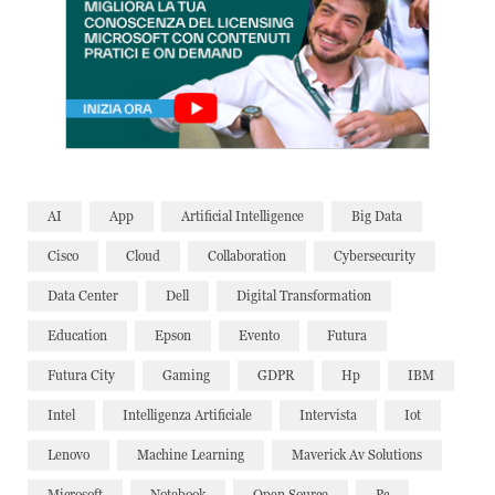
AI
App
Artificial Intelligence
Big Data
Cisco
Cloud
Collaboration
Cybersecurity
Data Center
Dell
Digital Transformation
Education
Epson
Evento
Futura
Futura City
Gaming
GDPR
Hp
IBM
Intel
Intelligenza Artificiale
Intervista
Iot
Lenovo
Machine Learning
Maverick Av Solutions
Microsoft
Notebook
Open Source
Pc