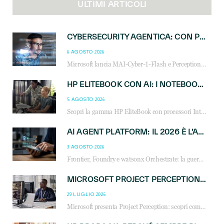
ULTIMI ARTICOLI
CYBERSECURITY AGENTICA: CON PERCEPTION E MAI-CYBER-1-FLASH MICROSOFT APRE NUOVI SERVIZI PER IL CANALE
6 AGOSTO 2026
Microsoft lancia MAI-Cyber-1-Flash e Perception: cybersecurity agentica in preview dal 3 novembre. Cosa cambia per MSP, system integrator e reseller.
HP ELITEBOOK CON AI: I NOTEBOOK BUSINESS INTELLIGENTI CHE TRASFORMANO PRODUTTIVITÀ, SICUREZZA E LAVORO IBRIDO
5 AGOSTO 2026
Scopri la gamma HP EliteBook con processori Intel® Core™ Ultra e AMD Ryzen™ AI. Notebook business progettati per aumentare la produttività, migliorare la collaborazione e garantire sicurezza avanzata in ufficio e in mobilità.
AI AGENT PLATFORM: IL 2026 È L’ANNO DEL «SISTEMA OPERATIVO» PER GLI AGENTI AZIENDALI
3 AGOSTO 2026
Frontier, Foundry e watsonx Orchestrate: la guerra delle piattaforme AI agent ridisegna il mercato IT. Cosa cambia per reseller, MSP e system integrator.
MICROSOFT PROJECT PERCEPTION: COME GLI AGENTI AI CAMBIERANNO SOC, CYBERSECURITY E SERVIZI MSP
29 LUGLIO 2026
Microsoft presenta Project Perception: scopri come gli agenti AI possono trasformare cybersecurity, SOC e servizi gestiti degli MSP.