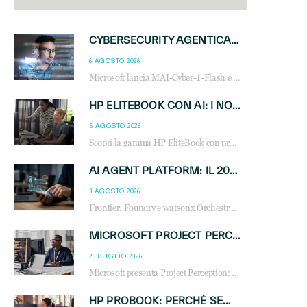
CYBERSECURITY AGENTICA: CON PERCEPTION E MAI-CYBER-1-FLASH MICROSOFT APRE NUOVI SERVIZI PER IL CANALE
6 AGOSTO 2026
Microsoft lancia MAI-Cyber-1-Flash e Perception: cybersecurity agentica in preview dal 3 novembre. Cosa cambia per MSP, system integrator e reseller.
HP ELITEBOOK CON AI: I NOTEBOOK BUSINESS INTELLIGENTI CHE TRASFORMANO PRODUTTIVITÀ, SICUREZZA E LAVORO IBRIDO
5 AGOSTO 2026
Scopri la gamma HP EliteBook con processori Intel® Core™ Ultra e AMD Ryzen™ AI. Notebook business progettati per aumentare la produttività, migliorare la collaborazione e garantire sicurezza avanzata in ufficio e in mobilità.
AI AGENT PLATFORM: IL 2026 È L’ANNO DEL «SISTEMA OPERATIVO» PER GLI AGENTI AZIENDALI
3 AGOSTO 2026
Frontier, Foundry e watsonx Orchestrate: la guerra delle piattaforme AI agent ridisegna il mercato IT. Cosa cambia per reseller, MSP e system integrator.
MICROSOFT PROJECT PERCEPTION: COME GLI AGENTI AI CAMBIERANNO SOC, CYBERSECURITY E SERVIZI MSP
29 LUGLIO 2026
Microsoft presenta Project Perception: scopri come gli agenti AI possono trasformare cybersecurity, SOC e servizi gestiti degli MSP.
HP PROBOOK: PERCHÉ SEMPRE PIÙ AZIENDE SCELGONO NOTEBOOK PROGETTATI PER IL LAVORO MODERNO