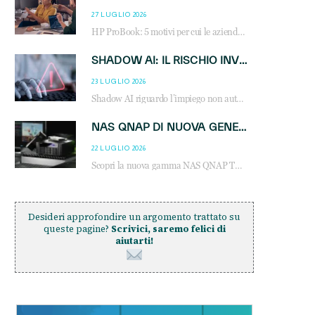
27 LUGLIO 2026
HP ProBook: 5 motivi per cui le aziende scelgono i notebook business HP per migliorare produttività, sicurezza e gestione dell’AI.
SHADOW AI: IL RISCHIO INVISIBILE CHE LE AZIENDE POSSONO GOVERNARE
23 LUGLIO 2026
Shadow AI riguardo l’impiego non autorizzato di sistemi AI all’interno dell’azienda. E’ una pratica che si diffonde a partire dai dipendenti fino ai dirigenti e mette a repentaglio la cybersecurity, con costi più elevati per le organizzazioni. Due recenti report illustrano il fenomeno e forniscono dati in merito
NAS QNAP DI NUOVA GENERAZIONE: PIÙ PRESTAZIONI, SCALABILITÀ E PROTEZIONE DEI DATI PER LE INFRASTRUTTURE IT MODERNE
22 LUGLIO 2026
Scopri la nuova gamma NAS QNAP TS-h1465U-RP, TS-h1065eU e TS-h665U: storage aziendale con ZFS, DDR5, E1.S NVMe e connettività 2.5GbE per backup, virtualizzazione e cybersecurity.
Desideri approfondire un argomento trattato su
queste pagine?
Scrivici, saremo felici di
aiutarti!