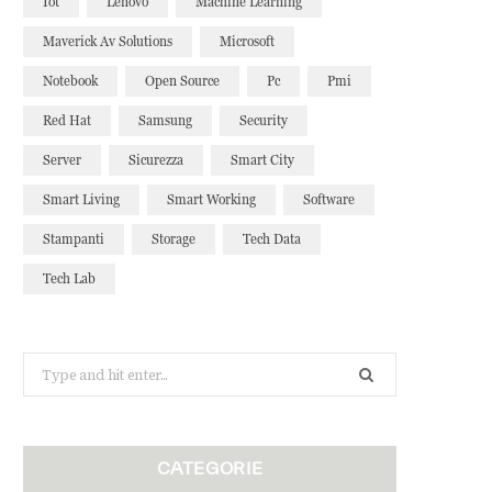
Iot
Lenovo
Machine Learning
Maverick Av Solutions
Microsoft
Notebook
Open Source
Pc
Pmi
Red Hat
Samsung
Security
Server
Sicurezza
Smart City
Smart Living
Smart Working
Software
Stampanti
Storage
Tech Data
Tech Lab
Search
for:
CATEGORIE