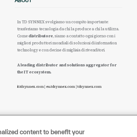
ABOUT
In TD SYNNEX svolgiamo un compito importante:
trasferiamo tecnologia da chi la produce a chi la utilizza.
Come
distributore
, siamo a contatto ogni giorno con i
migliori produttori mondiali di soluzioni di information
technology e con decine di migliaia di rivenditori.
A leading distributor and solutions aggregator for
the IT ecosystem.
it.tdsynnex.com
|
eu.tdsynnex.com
|
tdsynnex.com
alized content to benefit your