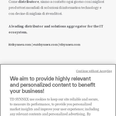
Come
distributore
, siamo a contatto ogni giorno con i migliori
produttori mondiali di soluzioni di information technology e
con decine di migliaia di rivenditori.
A leading distributor and solutions aggregator for the IT
ecosystem.
it.tdsynnex.com
|
eu.tdsynnex.com
|
tdsynnex.com
Continue without Accepting
Sei un rivenditore di tecnologia e desideri acquistare
We aim to provide highly relevant
i prodotti o le soluzioni trattate sul blog?
and personalized content to benefit
CLICCA QUI E DIVENTA
your business!
CLIENTE TD SYNNEX
TD SYNNEX use cookies to keep our site reliable and secure,
to measure its performance, to provide you personalized
market insights and improve your user experience; including
any relevant contents and personalized advertising. By