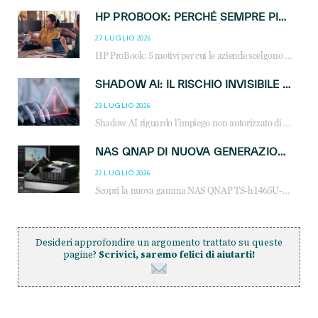
HP PROBOOK: PERCHÉ SEMPRE PIÙ AZIENDE SCELGONO NOTEBOOK PROGETTATI PER IL LAVORO MODERNO
27 LUGLIO 2026
HP ProBook: 5 motivi per cui le aziende scelgono i notebook business HP per migliorare produttività, sicurezza e gestione dell’AI.
SHADOW AI: IL RISCHIO INVISIBILE CHE LE AZIENDE POSSONO GOVERNARE
23 LUGLIO 2026
Shadow AI riguardo l’impiego non autorizzato di sistemi AI all’interno dell’azienda. E’ una pratica che si diffonde a partire dai dipendenti fino ai dirigenti e mette a repentaglio la cybersecurity, con costi più elevati per le organizzazioni. Due recenti report illustrano il fenomeno e forniscono dati in merito
NAS QNAP DI NUOVA GENERAZIONE: PIÙ PRESTAZIONI, SCALABILITÀ E PROTEZIONE DEI DATI PER LE INFRASTRUTTURE IT MODERNE
22 LUGLIO 2026
Scopri la nuova gamma NAS QNAP TS-h1465U-RP, TS-h1065eU e TS-h665U: storage aziendale con ZFS, DDR5, E1.S NVMe e connettività 2.5GbE per backup, virtualizzazione e cybersecurity.
Desideri approfondire un argomento trattato su queste
pagine?
Scrivici, saremo felici di aiutarti!