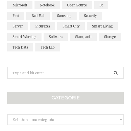
Microsoft
Notebook
Open Source
Pc
Pmi
Red Hat
Samsung
Security
Server
Sicurezza
Smart City
Smart Living
Smart Working
Software
Stampanti
Storage
Tech Data
Tech Lab
Search
for:
CATEGORIE
Categorie