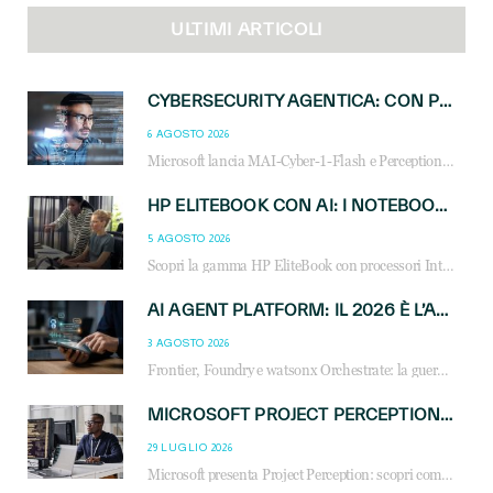
ULTIMI ARTICOLI
CYBERSECURITY AGENTICA: CON PERCEPTION E MAI-CYBER-1-FLASH MICROSOFT APRE NUOVI SERVIZI PER IL CANALE
6 AGOSTO 2026
Microsoft lancia MAI-Cyber-1-Flash e Perception: cybersecurity agentica in preview dal 3 novembre. Cosa cambia per MSP, system integrator e reseller.
HP ELITEBOOK CON AI: I NOTEBOOK BUSINESS INTELLIGENTI CHE TRASFORMANO PRODUTTIVITÀ, SICUREZZA E LAVORO IBRIDO
5 AGOSTO 2026
Scopri la gamma HP EliteBook con processori Intel® Core™ Ultra e AMD Ryzen™ AI. Notebook business progettati per aumentare la produttività, migliorare la collaborazione e garantire sicurezza avanzata in ufficio e in mobilità.
AI AGENT PLATFORM: IL 2026 È L’ANNO DEL «SISTEMA OPERATIVO» PER GLI AGENTI AZIENDALI
3 AGOSTO 2026
Frontier, Foundry e watsonx Orchestrate: la guerra delle piattaforme AI agent ridisegna il mercato IT. Cosa cambia per reseller, MSP e system integrator.
MICROSOFT PROJECT PERCEPTION: COME GLI AGENTI AI CAMBIERANNO SOC, CYBERSECURITY E SERVIZI MSP
29 LUGLIO 2026
Microsoft presenta Project Perception: scopri come gli agenti AI possono trasformare cybersecurity, SOC e servizi gestiti degli MSP.