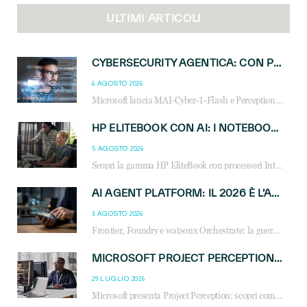
ULTIMI ARTICOLI
CYBERSECURITY AGENTICA: CON PERCEPTION E MAI-CYBER-1-FLASH MICROSOFT APRE NUOVI SERVIZI PER IL CANALE
6 AGOSTO 2026
Microsoft lancia MAI-Cyber-1-Flash e Perception: cybersecurity agentica in preview dal 3 novembre. Cosa cambia per MSP, system integrator e reseller.
HP ELITEBOOK CON AI: I NOTEBOOK BUSINESS INTELLIGENTI CHE TRASFORMANO PRODUTTIVITÀ, SICUREZZA E LAVORO IBRIDO
5 AGOSTO 2026
Scopri la gamma HP EliteBook con processori Intel® Core™ Ultra e AMD Ryzen™ AI. Notebook business progettati per aumentare la produttività, migliorare la collaborazione e garantire sicurezza avanzata in ufficio e in mobilità.
AI AGENT PLATFORM: IL 2026 È L’ANNO DEL «SISTEMA OPERATIVO» PER GLI AGENTI AZIENDALI
3 AGOSTO 2026
Frontier, Foundry e watsonx Orchestrate: la guerra delle piattaforme AI agent ridisegna il mercato IT. Cosa cambia per reseller, MSP e system integrator.
MICROSOFT PROJECT PERCEPTION: COME GLI AGENTI AI CAMBIERANNO SOC, CYBERSECURITY E SERVIZI MSP
29 LUGLIO 2026
Microsoft presenta Project Perception: scopri come gli agenti AI possono trasformare cybersecurity, SOC e servizi gestiti degli MSP.