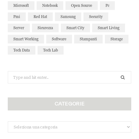
Microsoft
Notebook
Open Source
Pc
Pmi
Red Hat
Samsung
Security
Server
Sicurezza
Smart City
Smart Living
Smart Working
Software
Stampanti
Storage
Tech Data
Tech Lab
Search
for:
CATEGORIE
Categorie