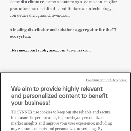
Come
distributore
, siamo a contatto ogni giorno con i migliori
produttori mondiali di soluzioni di information technology e
con decine di migliaia di rivenditori.
A leading distributor and solutions aggregator for the IT
ecosystem.
it.tdsynnex.com
|
eu.tdsynnex.com
|
tdsynnex.com
Continue without Accepting
Sei un rivenditore di tecnologia e desideri acquistare
We aim to provide highly relevant
i prodotti o le soluzioni trattate sul blog?
and personalized content to benefit
CLICCA QUI E DIVENTA
your business!
CLIENTE TD SYNNEX
TD SYNNEX use cookies to keep our site reliable and secure,
to measure its performance, to provide you personalized
market insights and improve your user experience; including
any relevant contents and personalized advertising. By