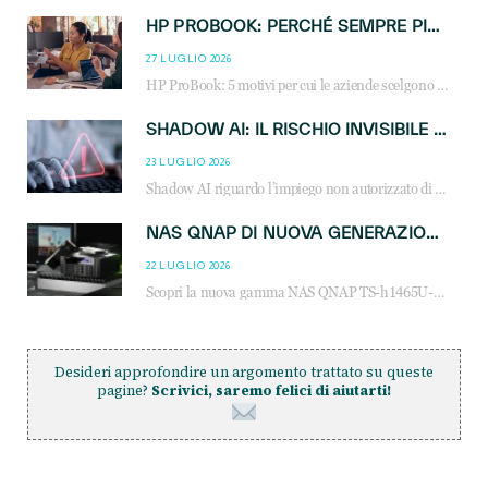
HP PROBOOK: PERCHÉ SEMPRE PIÙ AZIENDE SCELGONO NOTEBOOK PROGETTATI PER IL LAVORO MODERNO
27 LUGLIO 2026
HP ProBook: 5 motivi per cui le aziende scelgono i notebook business HP per migliorare produttività, sicurezza e gestione dell’AI.
SHADOW AI: IL RISCHIO INVISIBILE CHE LE AZIENDE POSSONO GOVERNARE
23 LUGLIO 2026
Shadow AI riguardo l’impiego non autorizzato di sistemi AI all’interno dell’azienda. E’ una pratica che si diffonde a partire dai dipendenti fino ai dirigenti e mette a repentaglio la cybersecurity, con costi più elevati per le organizzazioni. Due recenti report illustrano il fenomeno e forniscono dati in merito
NAS QNAP DI NUOVA GENERAZIONE: PIÙ PRESTAZIONI, SCALABILITÀ E PROTEZIONE DEI DATI PER LE INFRASTRUTTURE IT MODERNE
22 LUGLIO 2026
Scopri la nuova gamma NAS QNAP TS-h1465U-RP, TS-h1065eU e TS-h665U: storage aziendale con ZFS, DDR5, E1.S NVMe e connettività 2.5GbE per backup, virtualizzazione e cybersecurity.
Desideri approfondire un argomento trattato su queste
pagine?
Scrivici, saremo felici di aiutarti!