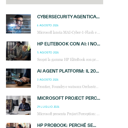
CYBERSECURITY AGENTICA: CON PERCEPTION E MAI-CYBER-1-FLASH MICROSOFT APRE NUOVI SERVIZI PER IL CANALE
6 AGOSTO 2026
Microsoft lancia MAI-Cyber-1-Flash e Perception: cybersecurity agentica in preview dal 3 novembre. Cosa cambia per MSP, system integrator e reseller.
HP ELITEBOOK CON AI: I NOTEBOOK BUSINESS INTELLIGENTI CHE TRASFORMANO PRODUTTIVITÀ, SICUREZZA E LAVORO IBRIDO
5 AGOSTO 2026
Scopri la gamma HP EliteBook con processori Intel® Core™ Ultra e AMD Ryzen™ AI. Notebook business progettati per aumentare la produttività, migliorare la collaborazione e garantire sicurezza avanzata in ufficio e in mobilità.
AI AGENT PLATFORM: IL 2026 È L’ANNO DEL «SISTEMA OPERATIVO» PER GLI AGENTI AZIENDALI
3 AGOSTO 2026
Frontier, Foundry e watsonx Orchestrate: la guerra delle piattaforme AI agent ridisegna il mercato IT. Cosa cambia per reseller, MSP e system integrator.
MICROSOFT PROJECT PERCEPTION: COME GLI AGENTI AI CAMBIERANNO SOC, CYBERSECURITY E SERVIZI MSP
29 LUGLIO 2026
Microsoft presenta Project Perception: scopri come gli agenti AI possono trasformare cybersecurity, SOC e servizi gestiti degli MSP.
HP PROBOOK: PERCHÉ SEMPRE PIÙ AZIENDE SCELGONO NOTEBOOK PROGETTATI PER IL LAVORO MODERNO