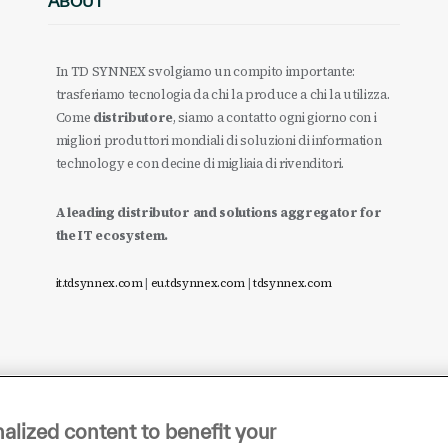
ABOUT
In TD SYNNEX svolgiamo un compito importante:
trasferiamo tecnologia da chi la produce a chi la utilizza.
Come
distributore
, siamo a contatto ogni giorno con i
migliori produttori mondiali di soluzioni di information
technology e con decine di migliaia di rivenditori.
A leading distributor and solutions aggregator for
the IT ecosystem.
it.tdsynnex.com
|
eu.tdsynnex.com
|
tdsynnex.com
alized content to benefit your