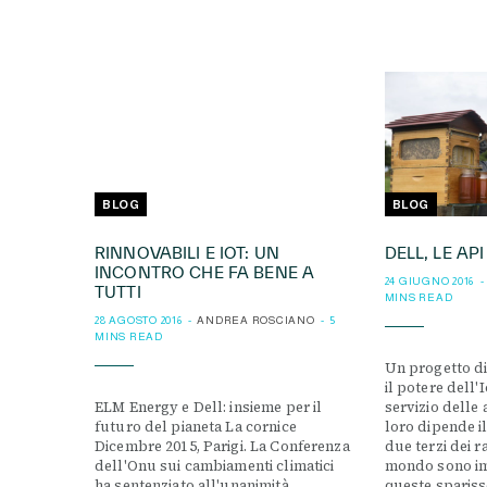
BLOG
BLOG
RINNOVABILI E IOT: UN
DELL, LE API
INCONTRO CHE FA BENE A
24 GIUGNO 2016
TUTTI
MINS READ
28 AGOSTO 2016
ANDREA ROSCIANO
5
MINS READ
Un progetto di
il potere dell'
ELM Energy e Dell: insieme per il
servizio delle 
futuro del pianeta La cornice
loro dipende i
Dicembre 2015, Parigi. La Conferenza
due terzi dei ra
dell'Onu sui cambiamenti climatici
mondo sono imp
ha sentenziato all'unanimità
queste sparisse