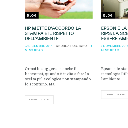
BLOG
BLOG
HP METTE D’ACCORDO LA
EPSON E LA
STAMPA E IL RISPETTO
RIPS: LA SC
DELL’AMBIENTE
ESSERE AMI
22 DICEMBRE 2017
ANDREA ROSCIANO
4
6 NOVEMBRE 201
MINS READ
MINS READ
Ormai lo suggerisce anche il
Epson e le sta
bancomat, quando ti invita a fare la
tecnologia RIP
scelta più ecologica non stampando
l’ambiente
lo scontrino. Ma…
LEGGI DI PIÙ
LEGGI DI PIÙ