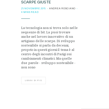
SCARPE GIUSTE
25 NOVEMBRE 2015
ANDREA ROSCIANO
4 MINS READ
La tecnologia non si trova solo nelle
sequenze di bit. La puoi trovare
anche nel lavoro innovativo di un
artigiano delle scarpe. Di sviluppo
sostenibile si parla da decenni,
proprio in questi giorni il tema è al
centro degli incontri di Parigi sui
cambiamenti climatici. Ma quelle
due parole - sviluppo sostenibile -
non sono
LEGGI DI PIÙ