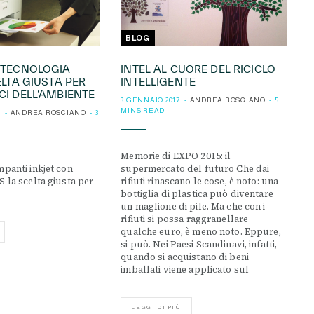
BLOG
 TECNOLOGIA
INTEL AL CUORE DEL RICICLO
ELTA GIUSTA PER
INTELLIGENTE
CI DELL’AMBIENTE
3 GENNAIO 2017
ANDREA ROSCIANO
5
MINS READ
7
ANDREA ROSCIANO
3
Memorie di EXPO 2015: il
mpanti inkjet con
supermercato del futuro Che dai
S la scelta giusta per
rifiuti rinascano le cose, è noto: una
bottiglia di plastica può diventare
un maglione di pile. Ma che con i
rifiuti si possa raggranellare
qualche euro, è meno noto. Eppure,
si può. Nei Paesi Scandinavi, infatti,
quando si acquistano di beni
imballati viene applicato sul
LEGGI DI PIÙ