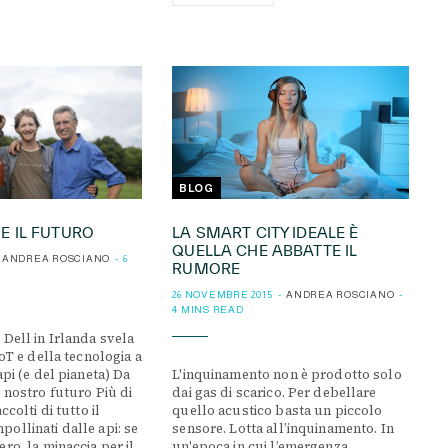
BLOG
 E IL FUTURO
LA SMART CITY IDEALE È
QUELLA CHE ABBATTE IL
ANDREA ROSCIANO
6
RUMORE
26 NOVEMBRE 2015
ANDREA ROSCIANO
4 MINS READ
 Dell in Irlanda svela
IoT e della tecnologia a
api (e del pianeta) Da
L'inquinamento non è prodotto solo
l nostro futuro Più di
dai gas di scarico. Per debellare
ccolti di tutto il
quello acustico basta un piccolo
ollinati dalle api: se
sensore. Lotta all’inquinamento. In
ro, la minaccia per il
un'epoca in cui l’emergenza