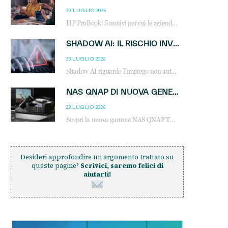
27 LUGLIO 2026
HP ProBook: 5 motivi per cui le aziende scelgono i notebook business HP per migliorare produttività, sicurezza e gestione dell’AI.
SHADOW AI: IL RISCHIO INVISIBILE CHE LE AZIENDE POSSONO GOVERNARE
23 LUGLIO 2026
Shadow AI riguardo l’impiego non autorizzato di sistemi AI all’interno dell’azienda. E’ una pratica che si diffonde a partire dai dipendenti fino ai dirigenti e mette a repentaglio la cybersecurity, con costi più elevati per le organizzazioni. Due recenti report illustrano il fenomeno e forniscono dati in merito
NAS QNAP DI NUOVA GENERAZIONE: PIÙ PRESTAZIONI, SCALABILITÀ E PROTEZIONE DEI DATI PER LE INFRASTRUTTURE IT MODERNE
22 LUGLIO 2026
Scopri la nuova gamma NAS QNAP TS-h1465U-RP, TS-h1065eU e TS-h665U: storage aziendale con ZFS, DDR5, E1.S NVMe e connettività 2.5GbE per backup, virtualizzazione e cybersecurity.
Desideri approfondire un argomento trattato su
queste pagine?
Scrivici, saremo felici di
aiutarti!