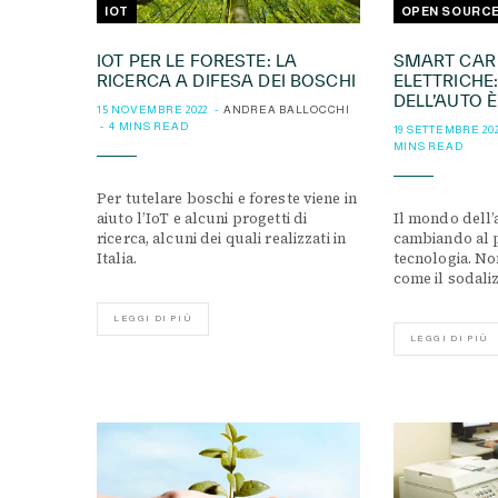
IOT
OPEN SOURC
IOT PER LE FORESTE: LA
SMART CAR 
RICERCA A DIFESA DEI BOSCHI
ELETTRICHE:
DELL’AUTO 
15 NOVEMBRE 2022
ANDREA BALLOCCHI
4 MINS READ
19 SETTEMBRE 20
MINS READ
Per tutelare boschi e foreste viene in
aiuto l’IoT e alcuni progetti di
Il mondo dell’
ricerca, alcuni dei quali realizzati in
cambiando al 
Italia.
tecnologia. No
come il sodali
LEGGI DI PIÙ
LEGGI DI PIÙ