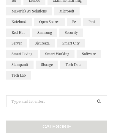
Iot
Lenovo
Machine Learning
Maverick Av Solutions
Microsoft
Notebook
Open Source
Pc
Pmi
Red Hat
Samsung
Security
Server
Sicurezza
Smart City
Smart Living
Smart Working
Software
Stampanti
Storage
Tech Data
Tech Lab
Search
for:
CATEGORIE