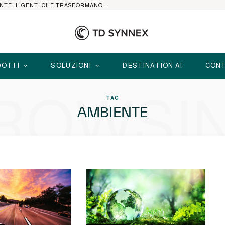
HP ELITEBOOK CON AI: I NOTEBOOK BUSINESS INTELLIGENTI CHE TRASFORMANO PRODUTTIVITÀ, SICUREZZA E LAVORO IBRIDO
OTTI
SOLUZIONI
DESTINATION AI
CONT
ROWSI
TAG
AMBIENTE