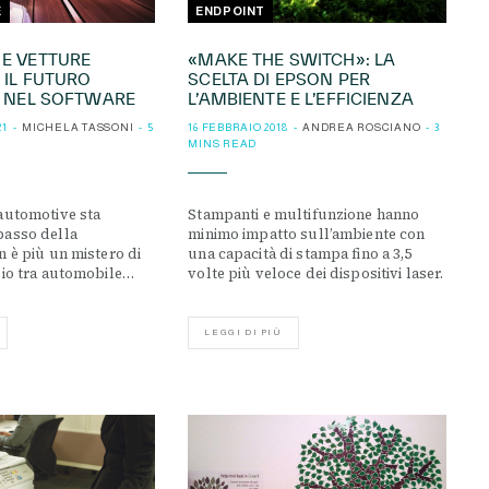
E
ENDPOINT
E VETTURE
«MAKE THE SWITCH»: LA
 IL FUTURO
SCELTA DI EPSON PER
È NEL SOFTWARE
L’AMBIENTE E L’EFFICIENZA
21
MICHELA TASSONI
5
16 FEBBRAIO 2018
ANDREA ROSCIANO
3
MINS READ
automotive sta
Stampanti e multifunzione hanno
passo della
minimo impatto sull’ambiente con
n è più un mistero di
una capacità di stampa fino a 3,5
zio tra automobile…
volte più veloce dei dispositivi laser.
LEGGI DI PIÙ