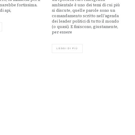
sarebbe fortissima.
ambientale è uno dei temi di cui più
i api,
si discute, quelle parole sono un
comandamento scritto nell’agenda
dei leader politici di tutto il mondo
(o quasi). E finiscono, giustamente,
per essere
LEGGI DI PIÙ