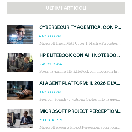
ULTIMI ARTICOLI
CYBERSECURITY AGENTICA: CON PERCEPTION E MAI-CYBER-1-FLASH MICROSOFT APRE NUOVI SERVIZI PER IL CANALE
6 AGOSTO 2026
Microsoft lancia MAI-Cyber-1-Flash e Perception: cybersecurity agentica in preview dal 3 novembre. Cosa cambia per MSP, system integrator e reseller.
HP ELITEBOOK CON AI: I NOTEBOOK BUSINESS INTELLIGENTI CHE TRASFORMANO PRODUTTIVITÀ, SICUREZZA E LAVORO IBRIDO
5 AGOSTO 2026
Scopri la gamma HP EliteBook con processori Intel® Core™ Ultra e AMD Ryzen™ AI. Notebook business progettati per aumentare la produttività, migliorare la collaborazione e garantire sicurezza avanzata in ufficio e in mobilità.
AI AGENT PLATFORM: IL 2026 È L’ANNO DEL «SISTEMA OPERATIVO» PER GLI AGENTI AZIENDALI
3 AGOSTO 2026
Frontier, Foundry e watsonx Orchestrate: la guerra delle piattaforme AI agent ridisegna il mercato IT. Cosa cambia per reseller, MSP e system integrator.
MICROSOFT PROJECT PERCEPTION: COME GLI AGENTI AI CAMBIERANNO SOC, CYBERSECURITY E SERVIZI MSP
29 LUGLIO 2026
Microsoft presenta Project Perception: scopri come gli agenti AI possono trasformare cybersecurity, SOC e servizi gestiti degli MSP.