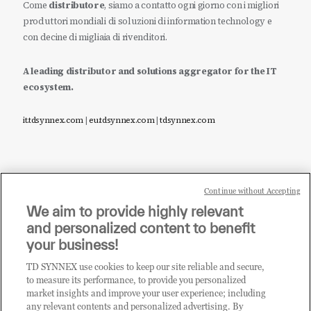
Come
distributore
, siamo a contatto ogni giorno con i migliori
produttori mondiali di soluzioni di information technology e
con decine di migliaia di rivenditori.
A leading distributor and solutions aggregator for the IT
ecosystem.
it.tdsynnex.com
|
eu.tdsynnex.com
|
tdsynnex.com
Continue without Accepting
Sei un rivenditore di tecnologia e desideri acquistare
We aim to provide highly relevant
i prodotti o le soluzioni trattate sul blog?
and personalized content to benefit
CLICCA QUI E DIVENTA
your business!
CLIENTE TD SYNNEX
TD SYNNEX use cookies to keep our site reliable and secure,
to measure its performance, to provide you personalized
market insights and improve your user experience; including
any relevant contents and personalized advertising. By