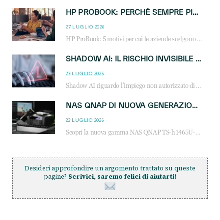
HP PROBOOK: PERCHÉ SEMPRE PIÙ AZIENDE SCELGONO NOTEBOOK PROGETTATI PER IL LAVORO MODERNO
27 LUGLIO 2026
HP ProBook: 5 motivi per cui le aziende scelgono i notebook business HP per migliorare produttività, sicurezza e gestione dell’AI.
SHADOW AI: IL RISCHIO INVISIBILE CHE LE AZIENDE POSSONO GOVERNARE
23 LUGLIO 2026
Shadow AI riguardo l’impiego non autorizzato di sistemi AI all’interno dell’azienda. E’ una pratica che si diffonde a partire dai dipendenti fino ai dirigenti e mette a repentaglio la cybersecurity, con costi più elevati per le organizzazioni. Due recenti report illustrano il fenomeno e forniscono dati in merito
NAS QNAP DI NUOVA GENERAZIONE: PIÙ PRESTAZIONI, SCALABILITÀ E PROTEZIONE DEI DATI PER LE INFRASTRUTTURE IT MODERNE
22 LUGLIO 2026
Scopri la nuova gamma NAS QNAP TS-h1465U-RP, TS-h1065eU e TS-h665U: storage aziendale con ZFS, DDR5, E1.S NVMe e connettività 2.5GbE per backup, virtualizzazione e cybersecurity.
Desideri approfondire un argomento trattato su queste
pagine?
Scrivici, saremo felici di aiutarti!