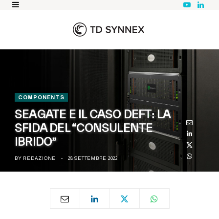
Y
L
o
i
u
n
T
k
u
e
b
d
e
I
n
COMPONENTS
SEAGATE E IL CASO DEFT: LA
SFIDA DEL “CONSULENTE
IBRIDO”
BY
REDAZIONE
28 SETTEMBRE 2022