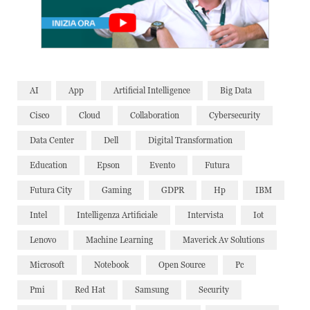
AI
App
Artificial Intelligence
Big Data
Cisco
Cloud
Collaboration
Cybersecurity
Data Center
Dell
Digital Transformation
Education
Epson
Evento
Futura
Futura City
Gaming
GDPR
Hp
IBM
Intel
Intelligenza Artificiale
Intervista
Iot
Lenovo
Machine Learning
Maverick Av Solutions
Microsoft
Notebook
Open Source
Pc
Pmi
Red Hat
Samsung
Security