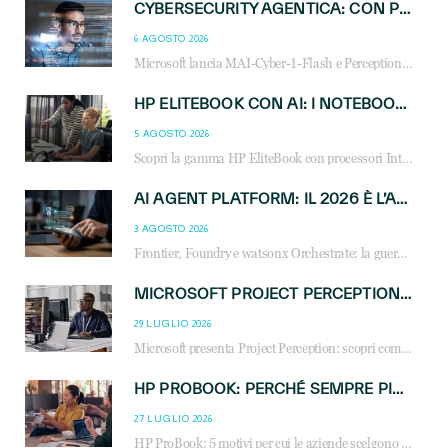
CYBERSECURITY AGENTICA: CON PERCEPTION E MAI-CYBER-1-FLASH MICROSOFT APRE NUOVI SERVIZI PER IL CANALE
6 AGOSTO 2026
Microsoft lancia MAI-Cyber-1-Flash e Perception: cybersecurity agentica in preview dal 3 novembre. Cosa cambia per MSP, system integrator e reseller.
HP ELITEBOOK CON AI: I NOTEBOOK BUSINESS INTELLIGENTI CHE TRASFORMANO PRODUTTIVITÀ, SICUREZZA E LAVORO IBRIDO
5 AGOSTO 2026
Scopri la gamma HP EliteBook con processori Intel® Core™ Ultra e AMD Ryzen™ AI. Notebook business progettati per aumentare la produttività, migliorare la collaborazione e garantire sicurezza avanzata in ufficio e in mobilità.
AI AGENT PLATFORM: IL 2026 È L’ANNO DEL «SISTEMA OPERATIVO» PER GLI AGENTI AZIENDALI
3 AGOSTO 2026
Frontier, Foundry e watsonx Orchestrate: la guerra delle piattaforme AI agent ridisegna il mercato IT. Cosa cambia per reseller, MSP e system integrator.
MICROSOFT PROJECT PERCEPTION: COME GLI AGENTI AI CAMBIERANNO SOC, CYBERSECURITY E SERVIZI MSP
29 LUGLIO 2026
Microsoft presenta Project Perception: scopri come gli agenti AI possono trasformare cybersecurity, SOC e servizi gestiti degli MSP.
HP PROBOOK: PERCHÉ SEMPRE PIÙ AZIENDE SCELGONO NOTEBOOK PROGETTATI PER IL LAVORO MODERNO
27 LUGLIO 2026
HP ProBook: 5 motivi per cui le aziende scelgono i notebook business HP per migliorare produttività, sicurezza e gestione dell’AI.