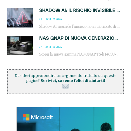
SHADOW AI: IL RISCHIO INVISIBILE CHE LE AZIENDE POSSONO GOVERNARE
23 LUGLIO 2026
Shadow AI riguardo l’impiego non autorizzato di sistemi AI all’interno dell’azienda. E’ una pratica che si diffonde a partire dai dipendenti fino ai dirigenti e mette a repentaglio la cybersecurity, con costi più elevati per le organizzazioni. Due recenti report illustrano il fenomeno e forniscono dati in merito
NAS QNAP DI NUOVA GENERAZIONE: PIÙ PRESTAZIONI, SCALABILITÀ E PROTEZIONE DEI DATI PER LE INFRASTRUTTURE IT MODERNE
22 LUGLIO 2026
Scopri la nuova gamma NAS QNAP TS-h1465U-RP, TS-h1065eU e TS-h665U: storage aziendale con ZFS, DDR5, E1.S NVMe e connettività 2.5GbE per backup, virtualizzazione e cybersecurity.
Desideri approfondire un argomento trattato su queste
pagine?
Scrivici, saremo felici di aiutarti!