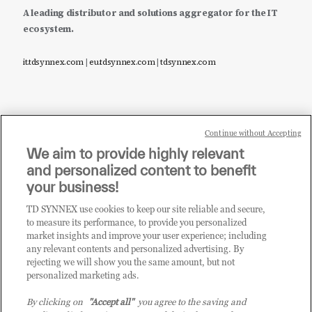
A leading distributor and solutions aggregator for the IT
ecosystem.
it.tdsynnex.com
|
eu.tdsynnex.com
|
tdsynnex.com
Continue without Accepting
Sei un rivenditore di tecnologia e desideri acquistare
We aim to provide highly relevant
i prodotti o le soluzioni trattate sul blog?
and personalized content to benefit
CLICCA QUI E DIVENTA
your business!
CLIENTE TD SYNNEX
TD SYNNEX use cookies to keep our site reliable and secure,
to measure its performance, to provide you personalized
market insights and improve your user experience; including
any relevant contents and personalized advertising. By
rejecting we will show you the same amount, but not
personalized marketing ads.
By clicking on
"Accept all"
you agree to the saving and