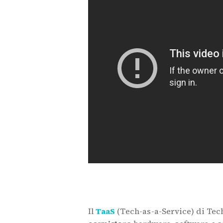
.
Il
TaaS
(Tech-as-a-Service) di Tec