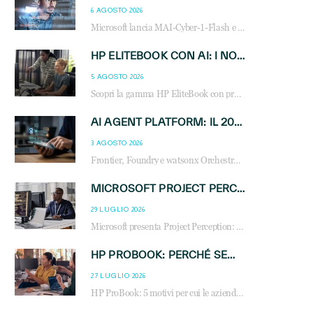
6 AGOSTO 2026
Microsoft lancia MAI-Cyber-1-Flash e Perception: cybersecurity agentica in preview dal 3 novembre. Cosa cambia per MSP, system integrator e reseller.
HP ELITEBOOK CON AI: I NOTEBOOK BUSINESS INTELLIGENTI CHE TRASFORMANO PRODUTTIVITÀ, SICUREZZA E LAVORO IBRIDO
5 AGOSTO 2026
Scopri la gamma HP EliteBook con processori Intel® Core™ Ultra e AMD Ryzen™ AI. Notebook business progettati per aumentare la produttività, migliorare la collaborazione e garantire sicurezza avanzata in ufficio e in mobilità.
AI AGENT PLATFORM: IL 2026 È L’ANNO DEL «SISTEMA OPERATIVO» PER GLI AGENTI AZIENDALI
3 AGOSTO 2026
Frontier, Foundry e watsonx Orchestrate: la guerra delle piattaforme AI agent ridisegna il mercato IT. Cosa cambia per reseller, MSP e system integrator.
MICROSOFT PROJECT PERCEPTION: COME GLI AGENTI AI CAMBIERANNO SOC, CYBERSECURITY E SERVIZI MSP
29 LUGLIO 2026
Microsoft presenta Project Perception: scopri come gli agenti AI possono trasformare cybersecurity, SOC e servizi gestiti degli MSP.
HP PROBOOK: PERCHÉ SEMPRE PIÙ AZIENDE SCELGONO NOTEBOOK PROGETTATI PER IL LAVORO MODERNO
27 LUGLIO 2026
HP ProBook: 5 motivi per cui le aziende scelgono i notebook business HP per migliorare produttività, sicurezza e gestione dell’AI.