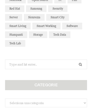
Red Hat
Samsung
Security
Server
Sicurezza
Smart City
Smart Living
Smart Working
Software
Stampanti
Storage
Tech Data
Tech Lab
Search
for:
CATEGORIE
Categorie