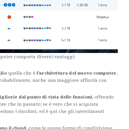
puter comporta diversi vantaggi:
lio
quella che è
l’architettura del nuovo computer
,
probabilmente, anche una maggiore affinità con
gliorie dal punto di vista delle funzioni
, offrendo
e che in passato: se è vero che si acquista
edono i risultati, ed è qui che gli investimenti
no il cloud
, come le nuove forme di condivisione