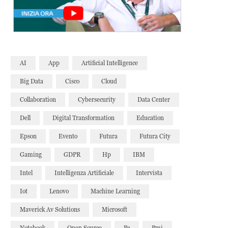
AI
App
Artificial Intelligence
Big Data
Cisco
Cloud
Collaboration
Cybersecurity
Data Center
Dell
Digital Transformation
Education
Epson
Evento
Futura
Futura City
Gaming
GDPR
Hp
IBM
Intel
Intelligenza Artificiale
Intervista
Iot
Lenovo
Machine Learning
Maverick Av Solutions
Microsoft
Notebook
Open Source
Pc
Pmi