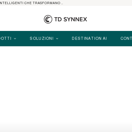
HP ELITEBOOK CON AI: I NOTEBOOK BUSINESS INTELLIGENTI CHE TRASFORMANO PRODUTTIVITÀ, SICUREZZA E LAVORO IBRIDO
OTTI
SOLUZIONI
DESTINATION AI
CONT