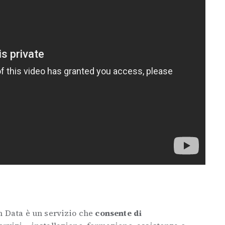
h Data è un servizio che
consente di