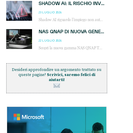
SHADOW AI: IL RISCHIO INVISIBILE CHE LE AZIENDE POSSONO GOVERNARE
23 LUGLIO 2026
Shadow AI riguardo l’impiego non autorizzato di sistemi AI all’interno dell’azienda. E’ una pratica che si diffonde a partire dai dipendenti fino ai dirigenti e mette a repentaglio la cybersecurity, con costi più elevati per le organizzazioni. Due recenti report illustrano il fenomeno e forniscono dati in merito
NAS QNAP DI NUOVA GENERAZIONE: PIÙ PRESTAZIONI, SCALABILITÀ E PROTEZIONE DEI DATI PER LE INFRASTRUTTURE IT MODERNE
22 LUGLIO 2026
Scopri la nuova gamma NAS QNAP TS-h1465U-RP, TS-h1065eU e TS-h665U: storage aziendale con ZFS, DDR5, E1.S NVMe e connettività 2.5GbE per backup, virtualizzazione e cybersecurity.
Desideri approfondire un argomento trattato su
queste pagine?
Scrivici, saremo felici di
aiutarti!