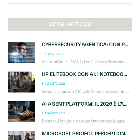
for:
ULTIMI ARTICOLI
CYBERSECURITY AGENTICA: CON PERCEPTION E MAI-CYBER-1-FLASH MICROSOFT APRE NUOVI SERVIZI PER IL CANALE
6 AGOSTO 2026
Microsoft lancia MAI-Cyber-1-Flash e Perception: cybersecurity agentica in preview dal 3 novembre. Cosa cambia per MSP, system integrator e reseller.
HP ELITEBOOK CON AI: I NOTEBOOK BUSINESS INTELLIGENTI CHE TRASFORMANO PRODUTTIVITÀ, SICUREZZA E LAVORO IBRIDO
5 AGOSTO 2026
Scopri la gamma HP EliteBook con processori Intel® Core™ Ultra e AMD Ryzen™ AI. Notebook business progettati per aumentare la produttività, migliorare la collaborazione e garantire sicurezza avanzata in ufficio e in mobilità.
AI AGENT PLATFORM: IL 2026 È L’ANNO DEL «SISTEMA OPERATIVO» PER GLI AGENTI AZIENDALI
3 AGOSTO 2026
Frontier, Foundry e watsonx Orchestrate: la guerra delle piattaforme AI agent ridisegna il mercato IT. Cosa cambia per reseller, MSP e system integrator.
MICROSOFT PROJECT PERCEPTION: COME GLI AGENTI AI CAMBIERANNO SOC, CYBERSECURITY E SERVIZI MSP