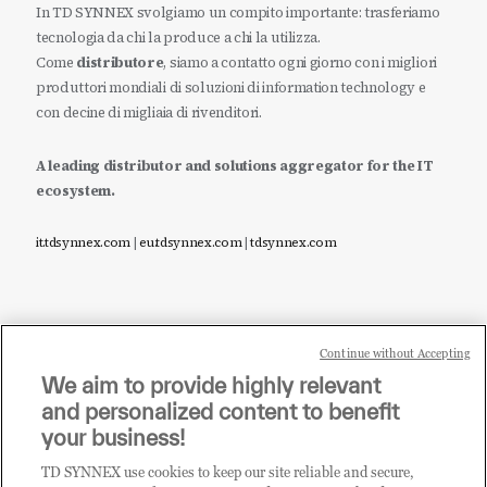
In TD SYNNEX svolgiamo un compito importante: trasferiamo
tecnologia da chi la produce a chi la utilizza.
Come
distributore
, siamo a contatto ogni giorno con i migliori
produttori mondiali di soluzioni di information technology e
con decine di migliaia di rivenditori.
A leading distributor and solutions aggregator for the IT
ecosystem.
it.tdsynnex.com
|
eu.tdsynnex.com
|
tdsynnex.com
Continue without Accepting
Sei un rivenditore di tecnologia e desideri acquistare
We aim to provide highly relevant
i prodotti o le soluzioni trattate sul blog?
and personalized content to benefit
CLICCA QUI E DIVENTA
your business!
CLIENTE TD SYNNEX
TD SYNNEX use cookies to keep our site reliable and secure,