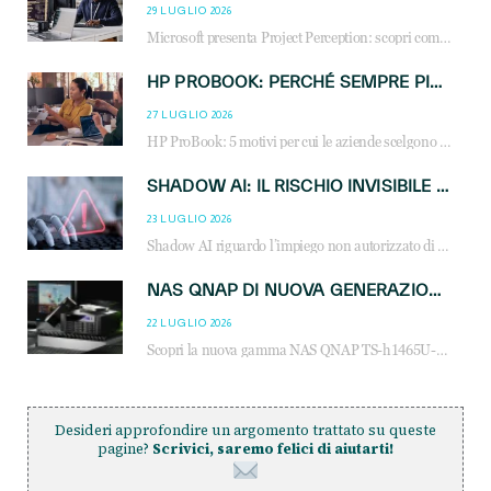
29 LUGLIO 2026
Microsoft presenta Project Perception: scopri come gli agenti AI possono trasformare cybersecurity, SOC e servizi gestiti degli MSP.
HP PROBOOK: PERCHÉ SEMPRE PIÙ AZIENDE SCELGONO NOTEBOOK PROGETTATI PER IL LAVORO MODERNO
27 LUGLIO 2026
HP ProBook: 5 motivi per cui le aziende scelgono i notebook business HP per migliorare produttività, sicurezza e gestione dell’AI.
SHADOW AI: IL RISCHIO INVISIBILE CHE LE AZIENDE POSSONO GOVERNARE
23 LUGLIO 2026
Shadow AI riguardo l’impiego non autorizzato di sistemi AI all’interno dell’azienda. E’ una pratica che si diffonde a partire dai dipendenti fino ai dirigenti e mette a repentaglio la cybersecurity, con costi più elevati per le organizzazioni. Due recenti report illustrano il fenomeno e forniscono dati in merito
NAS QNAP DI NUOVA GENERAZIONE: PIÙ PRESTAZIONI, SCALABILITÀ E PROTEZIONE DEI DATI PER LE INFRASTRUTTURE IT MODERNE
22 LUGLIO 2026
Scopri la nuova gamma NAS QNAP TS-h1465U-RP, TS-h1065eU e TS-h665U: storage aziendale con ZFS, DDR5, E1.S NVMe e connettività 2.5GbE per backup, virtualizzazione e cybersecurity.
Desideri approfondire un argomento trattato su queste
pagine?
Scrivici, saremo felici di aiutarti!