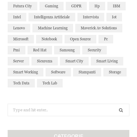
Futura City
Gaming
GDPR
Hp
IBM
Intel
Intelligenza Artificiale
Intervista
Iot
Lenovo
Machine Learning
Maverick Av Solutions
Microsoft
Notebook
Open Source
Pc
Pmi
Red Hat
Samsung
Security
Server
Sicurezza
Smart City
Smart Living
Smart Working
Software
Stampanti
Storage
Tech Data
Tech Lab
Search
for:
CATEGORIE