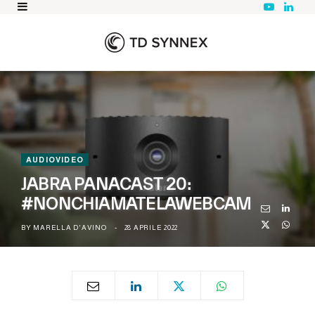
Y
L
o
i
u
n
T
k
u
e
b
d
e
I
n
AUDIOVIDEO
JABRA PANACAST 20:
#NONCHIAMATELAWEBCAM
BY
MARELLA D'AVINO
28 APRILE 2022