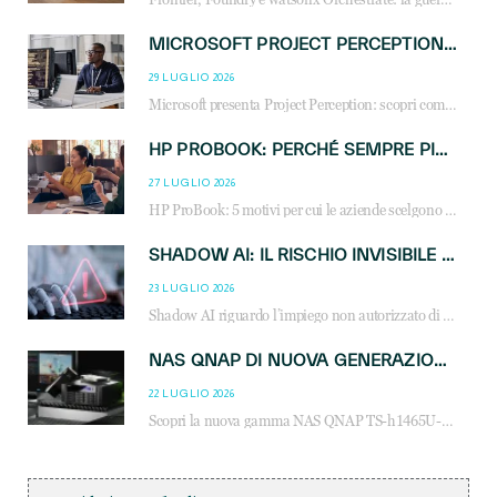
MICROSOFT PROJECT PERCEPTION: COME GLI AGENTI AI CAMBIERANNO SOC, CYBERSECURITY E SERVIZI MSP
29 LUGLIO 2026
Microsoft presenta Project Perception: scopri come gli agenti AI possono trasformare cybersecurity, SOC e servizi gestiti degli MSP.
HP PROBOOK: PERCHÉ SEMPRE PIÙ AZIENDE SCELGONO NOTEBOOK PROGETTATI PER IL LAVORO MODERNO
27 LUGLIO 2026
HP ProBook: 5 motivi per cui le aziende scelgono i notebook business HP per migliorare produttività, sicurezza e gestione dell’AI.
SHADOW AI: IL RISCHIO INVISIBILE CHE LE AZIENDE POSSONO GOVERNARE
23 LUGLIO 2026
Shadow AI riguardo l’impiego non autorizzato di sistemi AI all’interno dell’azienda. E’ una pratica che si diffonde a partire dai dipendenti fino ai dirigenti e mette a repentaglio la cybersecurity, con costi più elevati per le organizzazioni. Due recenti report illustrano il fenomeno e forniscono dati in merito
NAS QNAP DI NUOVA GENERAZIONE: PIÙ PRESTAZIONI, SCALABILITÀ E PROTEZIONE DEI DATI PER LE INFRASTRUTTURE IT MODERNE
22 LUGLIO 2026
Scopri la nuova gamma NAS QNAP TS-h1465U-RP, TS-h1065eU e TS-h665U: storage aziendale con ZFS, DDR5, E1.S NVMe e connettività 2.5GbE per backup, virtualizzazione e cybersecurity.