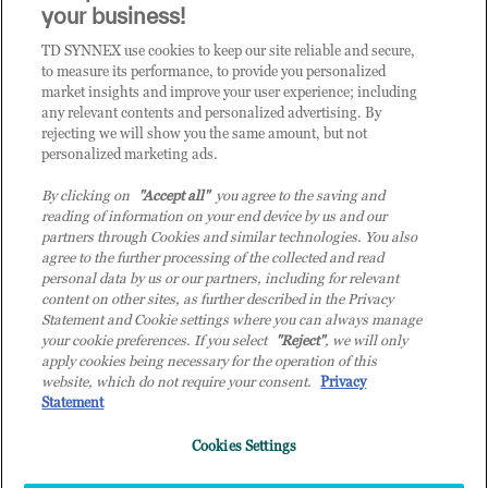
CLICCA QUI E DIVENTA
your business!
CLIENTE TD SYNNEX
TD SYNNEX use cookies to keep our site reliable and secure,
to measure its performance, to provide you personalized
market insights and improve your user experience; including
any relevant contents and personalized advertising. By
rejecting we will show you the same amount, but not
personalized marketing ads.
By clicking on
"Accept all"
you agree to the saving and
reading of information on your end device by us and our
partners through Cookies and similar technologies. You also
agree to the further processing of the collected and read
personal data by us or our partners, including for relevant
content on other sites, as further described in the Privacy
Statement and Cookie settings where you can always manage
your cookie preferences. If you select
"Reject"
, we will only
© 2026 TD SYNNEX Italy S.r.l. - Sede legale: via Luigi Russolo 9, 20138 Milano
apply cookies being necessary for the operation of this
(MI) - Numero di iscrizione al Registro delle Imprese di Milano e Codice Fiscale:
website, which do not require your consent.
Privacy
07092780159 - P.IVA: 07092780159 - Eur 12.569.000,00 i.v - TD SYNNEX e TD
Statement
SYNNEX logo sono marchi registrati di TD SYNNEX Corporation negli Stati Uniti e
in altri Paesi. Società a socio unico soggetta all’attività di direzione e coordinamento
Cookies Settings
della controllante TD SYNNEX Europe GmbH, con sede a Monaco (Germania).