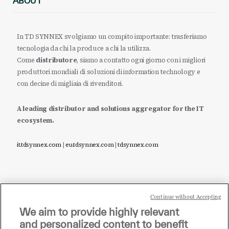
ABOUT
In TD SYNNEX svolgiamo un compito importante: trasferiamo
tecnologia da chi la produce a chi la utilizza.
Come
distributore
, siamo a contatto ogni giorno con i migliori
produttori mondiali di soluzioni di information technology e
con decine di migliaia di rivenditori.
A leading distributor and solutions aggregator for the IT
ecosystem.
it.tdsynnex.com
|
eu.tdsynnex.com
|
tdsynnex.com
Continue without Accepting
Sei un rivenditore di tecnologia e desideri acquistare
We aim to provide highly relevant
i prodotti o le soluzioni trattate sul blog?
and personalized content to benefit