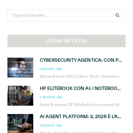
Search
for:
ULTIMI ARTICOLI
CYBERSECURITY AGENTICA: CON PERCEPTION E MAI-CYBER-1-FLASH MICROSOFT APRE NUOVI SERVIZI PER IL CANALE
6 AGOSTO 2026
Microsoft lancia MAI-Cyber-1-Flash e Perception: cybersecurity agentica in preview dal 3 novembre. Cosa cambia per MSP, system integrator e reseller.
HP ELITEBOOK CON AI: I NOTEBOOK BUSINESS INTELLIGENTI CHE TRASFORMANO PRODUTTIVITÀ, SICUREZZA E LAVORO IBRIDO
5 AGOSTO 2026
Scopri la gamma HP EliteBook con processori Intel® Core™ Ultra e AMD Ryzen™ AI. Notebook business progettati per aumentare la produttività, migliorare la collaborazione e garantire sicurezza avanzata in ufficio e in mobilità.
AI AGENT PLATFORM: IL 2026 È L’ANNO DEL «SISTEMA OPERATIVO» PER GLI AGENTI AZIENDALI
3 AGOSTO 2026
Frontier, Foundry e watsonx Orchestrate: la guerra delle piattaforme AI agent ridisegna il mercato IT. Cosa cambia per reseller, MSP e system integrator.