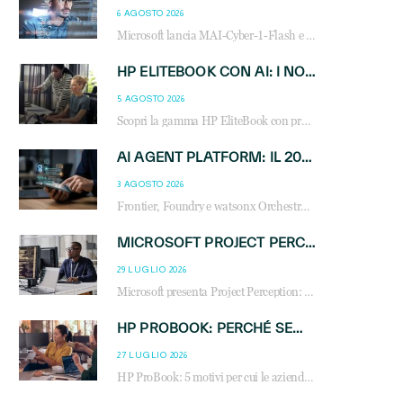
6 AGOSTO 2026
Microsoft lancia MAI-Cyber-1-Flash e Perception: cybersecurity agentica in preview dal 3 novembre. Cosa cambia per MSP, system integrator e reseller.
HP ELITEBOOK CON AI: I NOTEBOOK BUSINESS INTELLIGENTI CHE TRASFORMANO PRODUTTIVITÀ, SICUREZZA E LAVORO IBRIDO
5 AGOSTO 2026
Scopri la gamma HP EliteBook con processori Intel® Core™ Ultra e AMD Ryzen™ AI. Notebook business progettati per aumentare la produttività, migliorare la collaborazione e garantire sicurezza avanzata in ufficio e in mobilità.
AI AGENT PLATFORM: IL 2026 È L’ANNO DEL «SISTEMA OPERATIVO» PER GLI AGENTI AZIENDALI
3 AGOSTO 2026
Frontier, Foundry e watsonx Orchestrate: la guerra delle piattaforme AI agent ridisegna il mercato IT. Cosa cambia per reseller, MSP e system integrator.
MICROSOFT PROJECT PERCEPTION: COME GLI AGENTI AI CAMBIERANNO SOC, CYBERSECURITY E SERVIZI MSP
29 LUGLIO 2026
Microsoft presenta Project Perception: scopri come gli agenti AI possono trasformare cybersecurity, SOC e servizi gestiti degli MSP.
HP PROBOOK: PERCHÉ SEMPRE PIÙ AZIENDE SCELGONO NOTEBOOK PROGETTATI PER IL LAVORO MODERNO
27 LUGLIO 2026
HP ProBook: 5 motivi per cui le aziende scelgono i notebook business HP per migliorare produttività, sicurezza e gestione dell’AI.