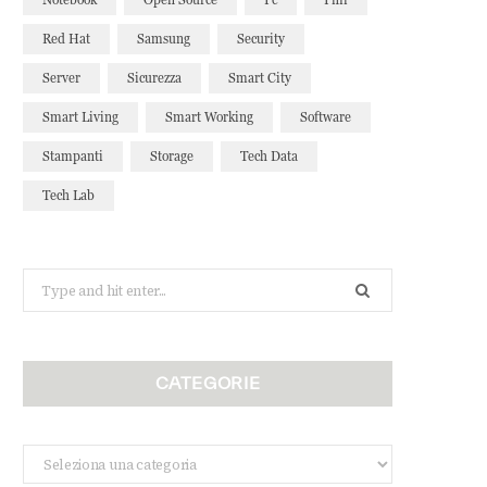
Red Hat
Samsung
Security
Server
Sicurezza
Smart City
Smart Living
Smart Working
Software
Stampanti
Storage
Tech Data
Tech Lab
Search
for:
CATEGORIE
Categorie