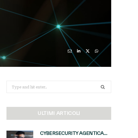
Search
for:
ULTIMI ARTICOLI
CYBERSECURITY AGENTICA: CON PERCEPTION E MAI-CYBER-1-FLASH MICROSOFT APRE NUOVI SERVIZI PER IL CANALE