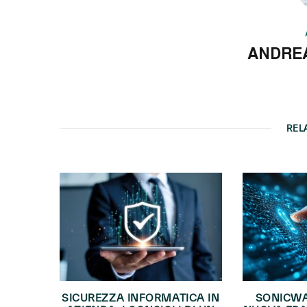
ANDRE
REL
SICUREZZA INFORMATICA IN
SONICWA