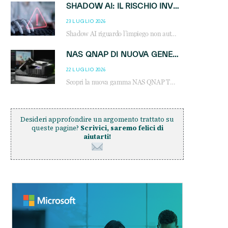
SHADOW AI: IL RISCHIO INVISIBILE CHE LE AZIENDE POSSONO GOVERNARE
23 LUGLIO 2026
Shadow AI riguardo l’impiego non autorizzato di sistemi AI all’interno dell’azienda. E’ una pratica che si diffonde a partire dai dipendenti fino ai dirigenti e mette a repentaglio la cybersecurity, con costi più elevati per le organizzazioni. Due recenti report illustrano il fenomeno e forniscono dati in merito
NAS QNAP DI NUOVA GENERAZIONE: PIÙ PRESTAZIONI, SCALABILITÀ E PROTEZIONE DEI DATI PER LE INFRASTRUTTURE IT MODERNE
22 LUGLIO 2026
Scopri la nuova gamma NAS QNAP TS-h1465U-RP, TS-h1065eU e TS-h665U: storage aziendale con ZFS, DDR5, E1.S NVMe e connettività 2.5GbE per backup, virtualizzazione e cybersecurity.
Desideri approfondire un argomento trattato su
queste pagine?
Scrivici, saremo felici di
aiutarti!