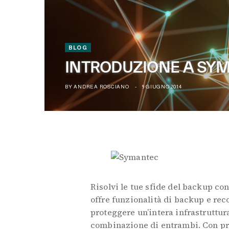
BLOG
INTRODUZIONE A SYM
BY
ANDREA ROSCIANO
9 GIUGNO 2014
Risolvi le tue sfide del backup co
offre funzionalità di backup e recov
proteggere un’intera infrastruttura
combinazione di entrambi. Con pre