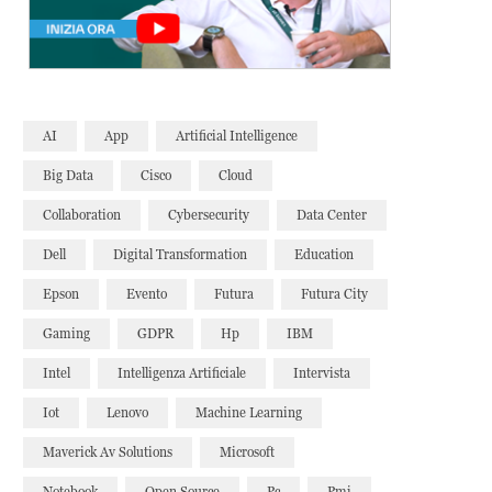
AI
App
Artificial Intelligence
Big Data
Cisco
Cloud
Collaboration
Cybersecurity
Data Center
Dell
Digital Transformation
Education
Epson
Evento
Futura
Futura City
Gaming
GDPR
Hp
IBM
Intel
Intelligenza Artificiale
Intervista
Iot
Lenovo
Machine Learning
Maverick Av Solutions
Microsoft
Notebook
Open Source
Pc
Pmi