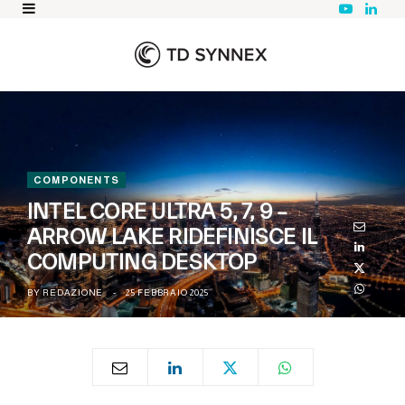
Y
L
o
i
u
n
T
k
u
e
b
d
e
I
n
COMPONENTS
INTEL CORE ULTRA 5, 7, 9 –
ARROW LAKE RIDEFINISCE IL
COMPUTING DESKTOP
BY
REDAZIONE
25 FEBBRAIO 2025