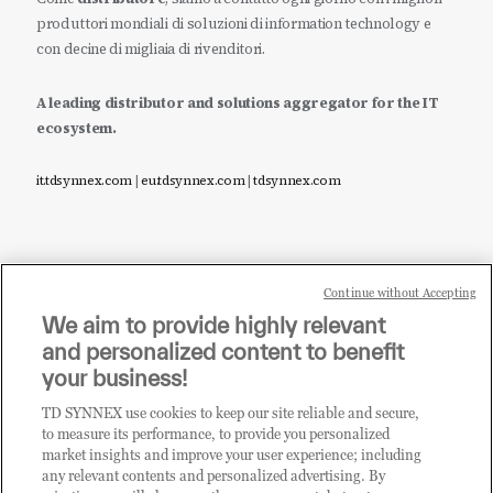
produttori mondiali di soluzioni di information technology e
con decine di migliaia di rivenditori.
A leading distributor and solutions aggregator for the IT
ecosystem.
it.tdsynnex.com
|
eu.tdsynnex.com
|
tdsynnex.com
Continue without Accepting
Sei un rivenditore di tecnologia e desideri acquistare
We aim to provide highly relevant
i prodotti o le soluzioni trattate sul blog?
and personalized content to benefit
CLICCA QUI E DIVENTA
your business!
CLIENTE TD SYNNEX
TD SYNNEX use cookies to keep our site reliable and secure,
to measure its performance, to provide you personalized
market insights and improve your user experience; including
any relevant contents and personalized advertising. By