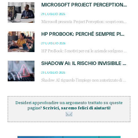
MICROSOFT PROJECT PERCEPTION: COME GLI AGENTI AI CAMBIERANNO SOC, CYBERSECURITY E SERVIZI MSP
29 LUGLIO 2026
Microsoft presenta Project Perception: scopri come gli agenti AI possono trasformare cybersecurity, SOC e servizi gestiti degli MSP.
HP PROBOOK: PERCHÉ SEMPRE PIÙ AZIENDE SCELGONO NOTEBOOK PROGETTATI PER IL LAVORO MODERNO
27 LUGLIO 2026
HP ProBook: 5 motivi per cui le aziende scelgono i notebook business HP per migliorare produttività, sicurezza e gestione dell’AI.
SHADOW AI: IL RISCHIO INVISIBILE CHE LE AZIENDE POSSONO GOVERNARE
23 LUGLIO 2026
Shadow AI riguardo l’impiego non autorizzato di sistemi AI all’interno dell’azienda. E’ una pratica che si diffonde a partire dai dipendenti fino ai dirigenti e mette a repentaglio la cybersecurity, con costi più elevati per le organizzazioni. Due recenti report illustrano il fenomeno e forniscono dati in merito
Desideri approfondire un argomento trattato su queste
pagine?
Scrivici, saremo felici di aiutarti!