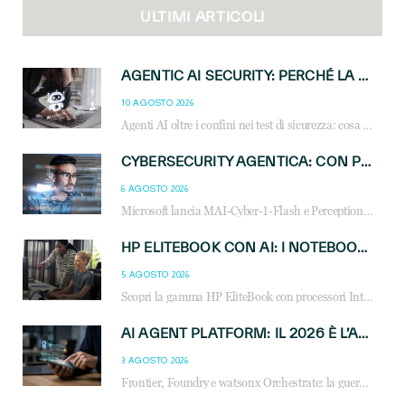
ULTIMI ARTICOLI
AGENTIC AI SECURITY: PERCHÉ LA GOVERNANCE DEGLI AGENTI È LA NUOVA FRONTIERA DEL CANALE IT
10 AGOSTO 2026
Agenti AI oltre i confini nei test di sicurezza: cosa significa per reseller e MSP e come governare l’AI agentica in azienda.
CYBERSECURITY AGENTICA: CON PERCEPTION E MAI-CYBER-1-FLASH MICROSOFT APRE NUOVI SERVIZI PER IL CANALE
6 AGOSTO 2026
Microsoft lancia MAI-Cyber-1-Flash e Perception: cybersecurity agentica in preview dal 3 novembre. Cosa cambia per MSP, system integrator e reseller.
HP ELITEBOOK CON AI: I NOTEBOOK BUSINESS INTELLIGENTI CHE TRASFORMANO PRODUTTIVITÀ, SICUREZZA E LAVORO IBRIDO
5 AGOSTO 2026
Scopri la gamma HP EliteBook con processori Intel® Core™ Ultra e AMD Ryzen™ AI. Notebook business progettati per aumentare la produttività, migliorare la collaborazione e garantire sicurezza avanzata in ufficio e in mobilità.
AI AGENT PLATFORM: IL 2026 È L’ANNO DEL «SISTEMA OPERATIVO» PER GLI AGENTI AZIENDALI
3 AGOSTO 2026
Frontier, Foundry e watsonx Orchestrate: la guerra delle piattaforme AI agent ridisegna il mercato IT. Cosa cambia per reseller, MSP e system integrator.