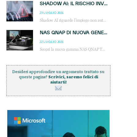
SHADOW AI: IL RISCHIO INVISIBILE CHE LE AZIENDE POSSONO GOVERNARE
23 LUGLIO 2026
Shadow AI riguardo l’impiego non autorizzato di sistemi AI all’interno dell’azienda. E’ una pratica che si diffonde a partire dai dipendenti fino ai dirigenti e mette a repentaglio la cybersecurity, con costi più elevati per le organizzazioni. Due recenti report illustrano il fenomeno e forniscono dati in merito
NAS QNAP DI NUOVA GENERAZIONE: PIÙ PRESTAZIONI, SCALABILITÀ E PROTEZIONE DEI DATI PER LE INFRASTRUTTURE IT MODERNE
22 LUGLIO 2026
Scopri la nuova gamma NAS QNAP TS-h1465U-RP, TS-h1065eU e TS-h665U: storage aziendale con ZFS, DDR5, E1.S NVMe e connettività 2.5GbE per backup, virtualizzazione e cybersecurity.
Desideri approfondire un argomento trattato su
queste pagine?
Scrivici, saremo felici di
aiutarti!