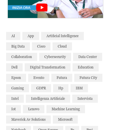
AI
App
Artificial Intelligence
Big Data
Cisco
Cloud
Collaboration
Cybersecurity
Data Center
Dell
Digital Transformation
Education
Epson
Evento
Futura
Futura City
Gaming
GDPR
Hp
IBM
Intel
Intelligenza Artificiale
Intervista
Iot
Lenovo
Machine Learning
Maverick Av Solutions
Microsoft
Notebook
Open Source
Pc
Pmi