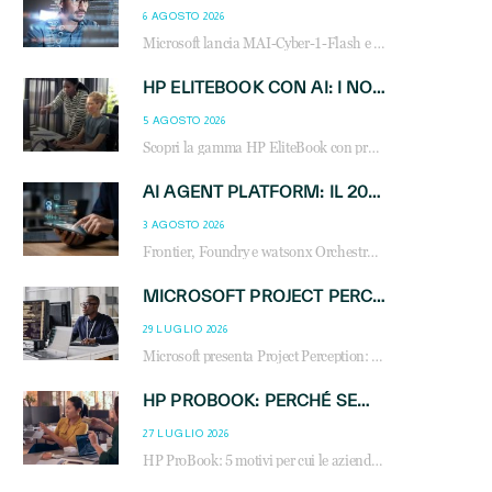
6 AGOSTO 2026
Microsoft lancia MAI-Cyber-1-Flash e Perception: cybersecurity agentica in preview dal 3 novembre. Cosa cambia per MSP, system integrator e reseller.
HP ELITEBOOK CON AI: I NOTEBOOK BUSINESS INTELLIGENTI CHE TRASFORMANO PRODUTTIVITÀ, SICUREZZA E LAVORO IBRIDO
5 AGOSTO 2026
Scopri la gamma HP EliteBook con processori Intel® Core™ Ultra e AMD Ryzen™ AI. Notebook business progettati per aumentare la produttività, migliorare la collaborazione e garantire sicurezza avanzata in ufficio e in mobilità.
AI AGENT PLATFORM: IL 2026 È L’ANNO DEL «SISTEMA OPERATIVO» PER GLI AGENTI AZIENDALI
3 AGOSTO 2026
Frontier, Foundry e watsonx Orchestrate: la guerra delle piattaforme AI agent ridisegna il mercato IT. Cosa cambia per reseller, MSP e system integrator.
MICROSOFT PROJECT PERCEPTION: COME GLI AGENTI AI CAMBIERANNO SOC, CYBERSECURITY E SERVIZI MSP
29 LUGLIO 2026
Microsoft presenta Project Perception: scopri come gli agenti AI possono trasformare cybersecurity, SOC e servizi gestiti degli MSP.
HP PROBOOK: PERCHÉ SEMPRE PIÙ AZIENDE SCELGONO NOTEBOOK PROGETTATI PER IL LAVORO MODERNO
27 LUGLIO 2026
HP ProBook: 5 motivi per cui le aziende scelgono i notebook business HP per migliorare produttività, sicurezza e gestione dell’AI.