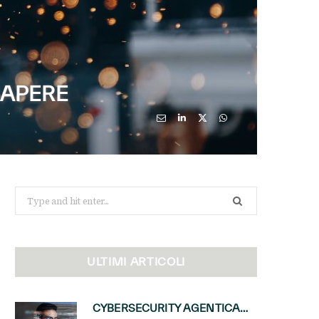
 SAPERE
Search
for:
ULTIMI ARTICOLI
CYBERSECURITY AGENTICA: CON PERCEPTION E MAI-CYBER-1-FLASH MICROSOFT APRE NUOVI SERVIZI PER IL CANALE