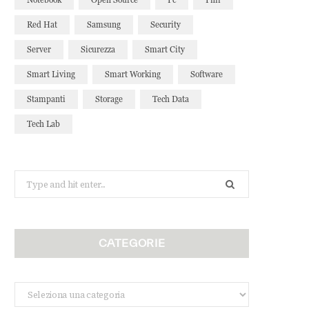
Red Hat
Samsung
Security
Server
Sicurezza
Smart City
Smart Living
Smart Working
Software
Stampanti
Storage
Tech Data
Tech Lab
Search
for:
CATEGORIE
Categorie