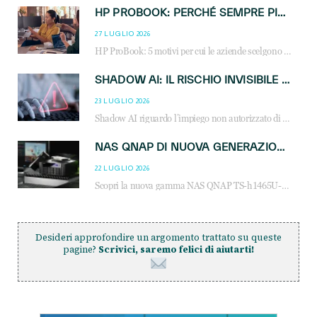
HP PROBOOK: PERCHÉ SEMPRE PIÙ AZIENDE SCELGONO NOTEBOOK PROGETTATI PER IL LAVORO MODERNO
27 LUGLIO 2026
HP ProBook: 5 motivi per cui le aziende scelgono i notebook business HP per migliorare produttività, sicurezza e gestione dell’AI.
SHADOW AI: IL RISCHIO INVISIBILE CHE LE AZIENDE POSSONO GOVERNARE
23 LUGLIO 2026
Shadow AI riguardo l’impiego non autorizzato di sistemi AI all’interno dell’azienda. E’ una pratica che si diffonde a partire dai dipendenti fino ai dirigenti e mette a repentaglio la cybersecurity, con costi più elevati per le organizzazioni. Due recenti report illustrano il fenomeno e forniscono dati in merito
NAS QNAP DI NUOVA GENERAZIONE: PIÙ PRESTAZIONI, SCALABILITÀ E PROTEZIONE DEI DATI PER LE INFRASTRUTTURE IT MODERNE
22 LUGLIO 2026
Scopri la nuova gamma NAS QNAP TS-h1465U-RP, TS-h1065eU e TS-h665U: storage aziendale con ZFS, DDR5, E1.S NVMe e connettività 2.5GbE per backup, virtualizzazione e cybersecurity.
Desideri approfondire un argomento trattato su queste
pagine?
Scrivici, saremo felici di aiutarti!