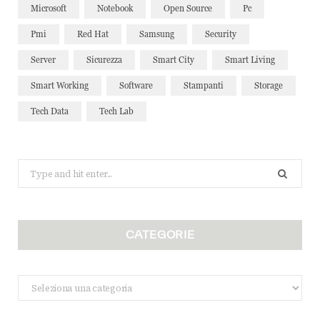
Microsoft
Notebook
Open Source
Pc
Pmi
Red Hat
Samsung
Security
Server
Sicurezza
Smart City
Smart Living
Smart Working
Software
Stampanti
Storage
Tech Data
Tech Lab
Search
for:
CATEGORIE
Categorie