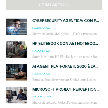
ULTIMI ARTICOLI
CYBERSECURITY AGENTICA: CON PERCEPTION E MAI-CYBER-1-FLASH MICROSOFT APRE NUOVI SERVIZI PER IL CANALE
6 AGOSTO 2026
Microsoft lancia MAI-Cyber-1-Flash e Perception: cybersecurity agentica in preview dal 3 novembre. Cosa cambia per MSP, system integrator e reseller.
HP ELITEBOOK CON AI: I NOTEBOOK BUSINESS INTELLIGENTI CHE TRASFORMANO PRODUTTIVITÀ, SICUREZZA E LAVORO IBRIDO
5 AGOSTO 2026
Scopri la gamma HP EliteBook con processori Intel® Core™ Ultra e AMD Ryzen™ AI. Notebook business progettati per aumentare la produttività, migliorare la collaborazione e garantire sicurezza avanzata in ufficio e in mobilità.
AI AGENT PLATFORM: IL 2026 È L’ANNO DEL «SISTEMA OPERATIVO» PER GLI AGENTI AZIENDALI
3 AGOSTO 2026
Frontier, Foundry e watsonx Orchestrate: la guerra delle piattaforme AI agent ridisegna il mercato IT. Cosa cambia per reseller, MSP e system integrator.
MICROSOFT PROJECT PERCEPTION: COME GLI AGENTI AI CAMBIERANNO SOC, CYBERSECURITY E SERVIZI MSP
29 LUGLIO 2026
Microsoft presenta Project Perception: scopri come gli agenti AI possono trasformare cybersecurity, SOC e servizi gestiti degli MSP.