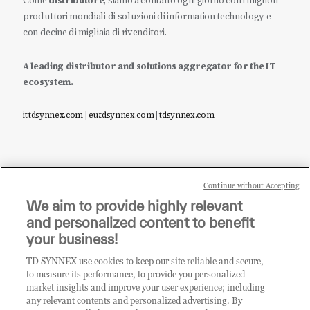
Come
distributore
, siamo a contatto ogni giorno con i migliori
produttori mondiali di soluzioni di information technology e
con decine di migliaia di rivenditori.
A leading distributor and solutions aggregator for the IT
ecosystem.
it.tdsynnex.com
|
eu.tdsynnex.com
|
tdsynnex.com
Continue without Accepting
Sei un rivenditore di tecnologia e desideri acquistare
We aim to provide highly relevant
i prodotti o le soluzioni trattate sul blog?
and personalized content to benefit
CLICCA QUI E DIVENTA
your business!
CLIENTE TD SYNNEX
TD SYNNEX use cookies to keep our site reliable and secure,
to measure its performance, to provide you personalized
market insights and improve your user experience; including
any relevant contents and personalized advertising. By