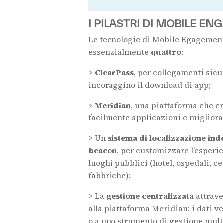
I PILASTRI DI MOBILE E
Le tecnologie di Mobile Egagemen
essenzialmente
quattro
:
>
ClearPass
, per collegamenti sicu
incoraggino il download di app;
>
Meridian
, una piattaforma che c
facilmente applicazioni e migliora 
> Un
sistema di localizzazione ind
beacon
, per customizzare l’esperie
luoghi pubblici (hotel, ospedali, c
fabbriche);
> La
gestione centralizzata
attrave
alla piattaforma Meridian: i dati v
o a uno strumento di gestione mult