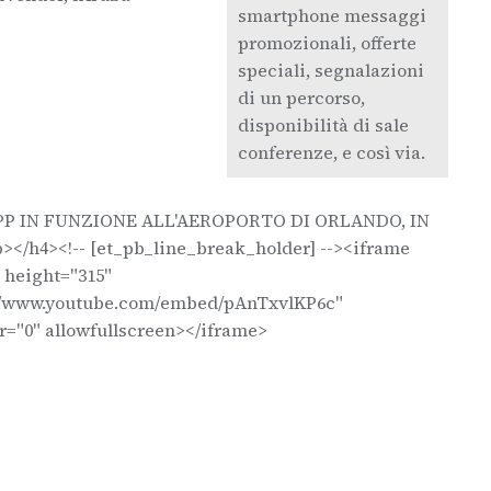
smartphone messaggi
promozionali, offerte
speciali, segnalazioni
di un percorso,
disponibilità di sale
conferenze, e così via.
PP IN FUNZIONE ALL'AEROPORTO DI ORLANDO, IN
</h4><!-- [et_pb_line_break_holder] --><iframe
 height="315"
://www.youtube.com/embed/pAnTxvlKP6c"
="0" allowfullscreen></iframe>