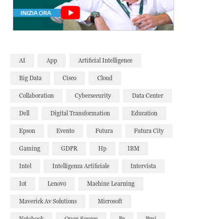
AI
App
Artificial Intelligence
Big Data
Cisco
Cloud
Collaboration
Cybersecurity
Data Center
Dell
Digital Transformation
Education
Epson
Evento
Futura
Futura City
Gaming
GDPR
Hp
IBM
Intel
Intelligenza Artificiale
Intervista
Iot
Lenovo
Machine Learning
Maverick Av Solutions
Microsoft
Notebook
Open Source
Pc
Pmi