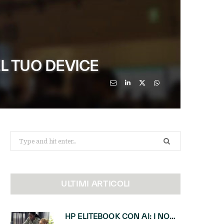
L TUO DEVICE
Search
for:
ULTIMI ARTICOLI
HP ELITEBOOK CON AI: I NOTEBOOK BUSINESS INTELLIGENTI CHE TRASFORMANO PRODUTTIVITÀ, SICUREZZA E LAVORO IBRIDO