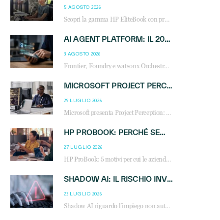
5 AGOSTO 2026
Scopri la gamma HP EliteBook con processori Intel® Core™ Ultra e AMD Ryzen™ AI. Notebook business progettati per aumentare la produttività, migliorare la collaborazione e garantire sicurezza avanzata in ufficio e in mobilità.
AI AGENT PLATFORM: IL 2026 È L’ANNO DEL «SISTEMA OPERATIVO» PER GLI AGENTI AZIENDALI
3 AGOSTO 2026
Frontier, Foundry e watsonx Orchestrate: la guerra delle piattaforme AI agent ridisegna il mercato IT. Cosa cambia per reseller, MSP e system integrator.
MICROSOFT PROJECT PERCEPTION: COME GLI AGENTI AI CAMBIERANNO SOC, CYBERSECURITY E SERVIZI MSP
29 LUGLIO 2026
Microsoft presenta Project Perception: scopri come gli agenti AI possono trasformare cybersecurity, SOC e servizi gestiti degli MSP.
HP PROBOOK: PERCHÉ SEMPRE PIÙ AZIENDE SCELGONO NOTEBOOK PROGETTATI PER IL LAVORO MODERNO
27 LUGLIO 2026
HP ProBook: 5 motivi per cui le aziende scelgono i notebook business HP per migliorare produttività, sicurezza e gestione dell’AI.
SHADOW AI: IL RISCHIO INVISIBILE CHE LE AZIENDE POSSONO GOVERNARE
23 LUGLIO 2026
Shadow AI riguardo l’impiego non autorizzato di sistemi AI all’interno dell’azienda. E’ una pratica che si diffonde a partire dai dipendenti fino ai dirigenti e mette a repentaglio la cybersecurity, con costi più elevati per le organizzazioni. Due recenti report illustrano il fenomeno e forniscono dati in merito