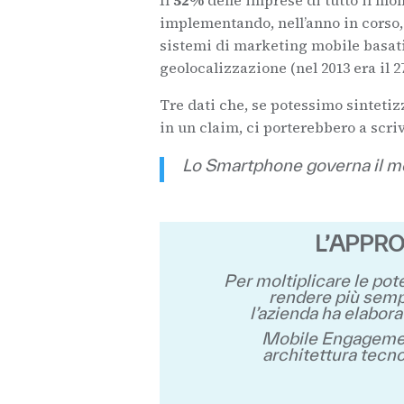
Il
52%
delle imprese di tutto il mo
implementando, nell’anno in corso,
sistemi di marketing mobile basati
geolocalizzazione (nel 2013 era il 2
Tre dati che, se potessimo sintetiz
in un claim, ci porterebbero a scri
Lo Smartphone governa il m
L’APPRO
Per moltiplicare le pot
rendere più sempl
l’azienda ha elabor
Mobile Engagemen
architettura tecnol