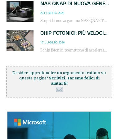
NAS QNAP DI NUOVA GENERAZIONE: PIÙ PRESTAZIONI, SCALABILITÀ E PROTEZIONE DEI DATI PER LE INFRASTRUTTURE IT MODERNE
22 LUGLIO 2026
Scopri la nuova gamma NAS QNAP TS-h1465U-RP, TS-h1065eU e TS-h665U: storage aziendale con ZFS, DDR5, E1.S NVMe e connettività 2.5GbE per backup, virtualizzazione e cybersecurity.
CHIP FOTONICI: PIÙ VELOCITÀ, MENO CONSUMI PER L’AI
17 LUGLIO 2026
I chip fotonici promettono di accelerare alcune delle operazioni matematiche alla base dell’intelligenza artificiale
Desideri approfondire un argomento trattato su
queste pagine?
Scrivici, saremo felici di
aiutarti!