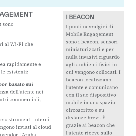
NGAGEMENT
I BEACON
t sono
I punti nevralgici di
Mobile Engagement
sono i beacon, sensori
ri al Wi-Fi che
miniaturizzati e per
nulla invasivi riguardo
rea rapidamente e
agli ambienti fisici in
le esistenti;
cui vengono collocati. I
beacon localizzano
oor basato sui
l’utente e comunicano
nza dell’utente nei
con il suo dispositivo
entri commerciali,
mobile in uno spazio
circoscritto e su
distanze brevi. È
rso strumenti interni
grazie ai beacon che
engono inviati al cloud
l’utente riceve sullo
ivendor, l’Aruba