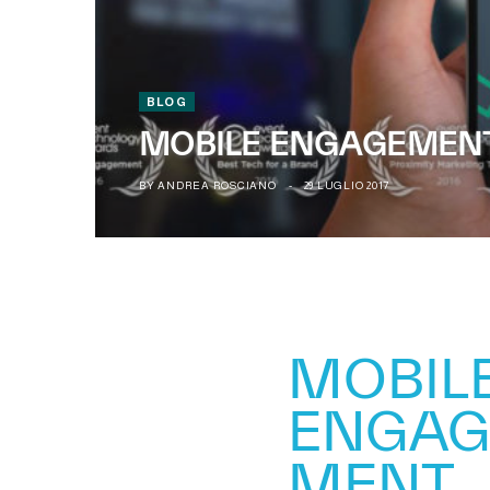
BLOG
MOBILE ENGAGEMENT: 
BY
ANDREA ROSCIANO
29 LUGLIO 2017
MOBIL
ENGAG
MENT