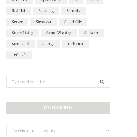
Red Hat
Samsung
Security
Server
Sicurezza
Smart City
Smart Living
Smart Working
Software
Stampanti
Storage
Tech Data
Tech Lab
Search
for:
CATEGORIE
Categorie