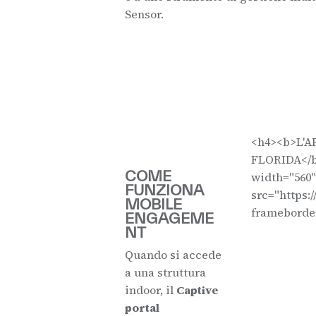
Sensor.
<h4><b>L'A
FLORIDA</b>
COME
width="560"
FUNZIONA
src="https
MOBILE
frameborder
ENGAGEME
NT
Quando si accede
a una struttura
indoor, il
Captive
portal