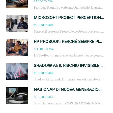
3 AGOSTO 2026
Frontier, Foundry e watsonx Orchestrate: la guerra delle piattaforme AI agent ridisegna il mercato IT. Cosa cambia per reseller, MSP e system integrator.
MICROSOFT PROJECT PERCEPTION: COME GLI AGENTI AI CAMBIERANNO SOC, CYBERSECURITY E SERVIZI MSP
29 LUGLIO 2026
Microsoft presenta Project Perception: scopri come gli agenti AI possono trasformare cybersecurity, SOC e servizi gestiti degli MSP.
HP PROBOOK: PERCHÉ SEMPRE PIÙ AZIENDE SCELGONO NOTEBOOK PROGETTATI PER IL LAVORO MODERNO
27 LUGLIO 2026
HP ProBook: 5 motivi per cui le aziende scelgono i notebook business HP per migliorare produttività, sicurezza e gestione dell’AI.
SHADOW AI: IL RISCHIO INVISIBILE CHE LE AZIENDE POSSONO GOVERNARE
23 LUGLIO 2026
Shadow AI riguardo l’impiego non autorizzato di sistemi AI all’interno dell’azienda. E’ una pratica che si diffonde a partire dai dipendenti fino ai dirigenti e mette a repentaglio la cybersecurity, con costi più elevati per le organizzazioni. Due recenti report illustrano il fenomeno e forniscono dati in merito
NAS QNAP DI NUOVA GENERAZIONE: PIÙ PRESTAZIONI, SCALABILITÀ E PROTEZIONE DEI DATI PER LE INFRASTRUTTURE IT MODERNE
22 LUGLIO 2026
Scopri la nuova gamma NAS QNAP TS-h1465U-RP, TS-h1065eU e TS-h665U: storage aziendale con ZFS, DDR5, E1.S NVMe e connettività 2.5GbE per backup, virtualizzazione e cybersecurity.