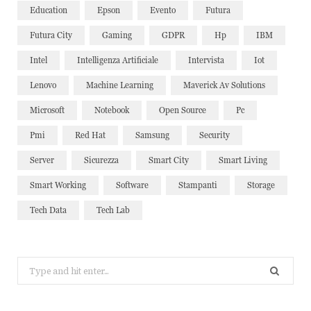
Education
Epson
Evento
Futura
Futura City
Gaming
GDPR
Hp
IBM
Intel
Intelligenza Artificiale
Intervista
Iot
Lenovo
Machine Learning
Maverick Av Solutions
Microsoft
Notebook
Open Source
Pc
Pmi
Red Hat
Samsung
Security
Server
Sicurezza
Smart City
Smart Living
Smart Working
Software
Stampanti
Storage
Tech Data
Tech Lab
Search
for: