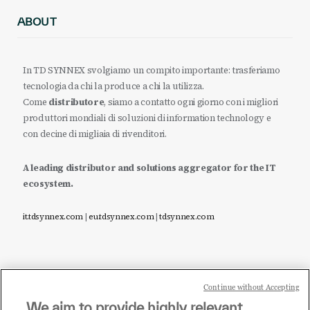
ABOUT
In TD SYNNEX svolgiamo un compito importante: trasferiamo
tecnologia da chi la produce a chi la utilizza.
Come
distributore
, siamo a contatto ogni giorno con i migliori
produttori mondiali di soluzioni di information technology e
con decine di migliaia di rivenditori.
A leading distributor and solutions aggregator for the IT
ecosystem.
it.tdsynnex.com
|
eu.tdsynnex.com
|
tdsynnex.com
Continue without Accepting
Sei un rivenditore di tecnologia e desideri acquistare
We aim to provide highly relevant