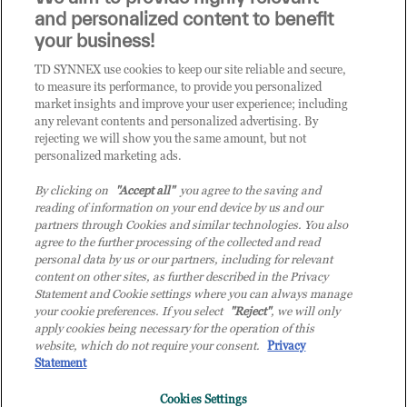
i prodotti o le soluzioni trattate sul blog?
and personalized content to benefit
CLICCA QUI E DIVENTA
your business!
CLIENTE TD SYNNEX
TD SYNNEX use cookies to keep our site reliable and secure,
to measure its performance, to provide you personalized
market insights and improve your user experience; including
any relevant contents and personalized advertising. By
rejecting we will show you the same amount, but not
personalized marketing ads.
By clicking on
"Accept all"
you agree to the saving and
reading of information on your end device by us and our
partners through Cookies and similar technologies. You also
agree to the further processing of the collected and read
personal data by us or our partners, including for relevant
content on other sites, as further described in the Privacy
Statement and Cookie settings where you can always manage
your cookie preferences. If you select
"Reject"
, we will only
© 2026 TD SYNNEX Italy S.r.l. - Sede legale: via Luigi Russolo 9, 20138 Milano
apply cookies being necessary for the operation of this
(MI) - Numero di iscrizione al Registro delle Imprese di Milano e Codice Fiscale:
website, which do not require your consent.
Privacy
07092780159 - P.IVA: 07092780159 - Eur 12.569.000,00 i.v - TD SYNNEX e TD
Statement
SYNNEX logo sono marchi registrati di TD SYNNEX Corporation negli Stati Uniti e
Cookies Settings
in altri Paesi. Società a socio unico soggetta all’attività di direzione e coordinamento