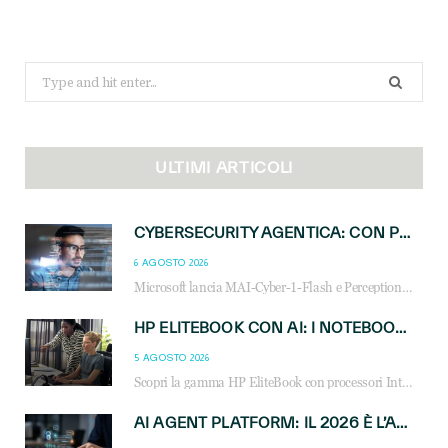
Search
for:
ULTIMI ARTICOLI
CYBERSECURITY AGENTICA: CON PERCEPTION E MAI-CYBER-1-FLASH MICROSOFT APRE NUOVI SERVIZI PER IL CANALE
6 AGOSTO 2026
Microsoft lancia MAI-Cyber-1-Flash e Perception: cybersecurity agentica in preview dal 3 novembre. Cosa cambia per MSP, system integrator e reseller.
HP ELITEBOOK CON AI: I NOTEBOOK BUSINESS INTELLIGENTI CHE TRASFORMANO PRODUTTIVITÀ, SICUREZZA E LAVORO IBRIDO
5 AGOSTO 2026
Scopri la gamma HP EliteBook con processori Intel® Core™ Ultra e AMD Ryzen™ AI. Notebook business progettati per aumentare la produttività, migliorare la collaborazione e garantire sicurezza avanzata in ufficio e in mobilità.
AI AGENT PLATFORM: IL 2026 È L’ANNO DEL «SISTEMA OPERATIVO» PER GLI AGENTI AZIENDALI