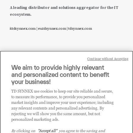
A leading distributor and solutions aggregator for the IT
ecosystem.
it.tdsynnex.com
|
eu.tdsynnex.com
|
tdsynnex.com
Continue without Accepting
Sei un rivenditore di tecnologia e desideri acquistare
We aim to provide highly relevant
i prodotti o le soluzioni trattate sul blog?
and personalized content to benefit
CLICCA QUI E DIVENTA
your business!
CLIENTE TD SYNNEX
TD SYNNEX use cookies to keep our site reliable and secure,
to measure its performance, to provide you personalized
market insights and improve your user experience; including
any relevant contents and personalized advertising. By
rejecting we will show you the same amount, but not
personalized marketing ads.
By clicking on
"Accept all"
you agree to the saving and