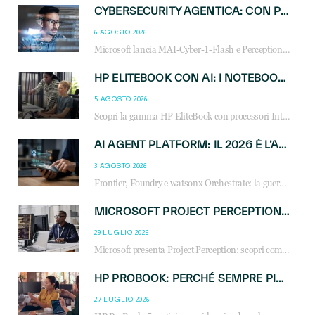
CYBERSECURITY AGENTICA: CON PERCEPTION E MAI-CYBER-1-FLASH MICROSOFT APRE NUOVI SERVIZI PER IL CANALE
6 AGOSTO 2026
Microsoft lancia MAI-Cyber-1-Flash e Perception: cybersecurity agentica in preview dal 3 novembre. Cosa cambia per MSP, system integrator e reseller.
HP ELITEBOOK CON AI: I NOTEBOOK BUSINESS INTELLIGENTI CHE TRASFORMANO PRODUTTIVITÀ, SICUREZZA E LAVORO IBRIDO
5 AGOSTO 2026
Scopri la gamma HP EliteBook con processori Intel® Core™ Ultra e AMD Ryzen™ AI. Notebook business progettati per aumentare la produttività, migliorare la collaborazione e garantire sicurezza avanzata in ufficio e in mobilità.
AI AGENT PLATFORM: IL 2026 È L’ANNO DEL «SISTEMA OPERATIVO» PER GLI AGENTI AZIENDALI
3 AGOSTO 2026
Frontier, Foundry e watsonx Orchestrate: la guerra delle piattaforme AI agent ridisegna il mercato IT. Cosa cambia per reseller, MSP e system integrator.
MICROSOFT PROJECT PERCEPTION: COME GLI AGENTI AI CAMBIERANNO SOC, CYBERSECURITY E SERVIZI MSP
29 LUGLIO 2026
Microsoft presenta Project Perception: scopri come gli agenti AI possono trasformare cybersecurity, SOC e servizi gestiti degli MSP.
HP PROBOOK: PERCHÉ SEMPRE PIÙ AZIENDE SCELGONO NOTEBOOK PROGETTATI PER IL LAVORO MODERNO
27 LUGLIO 2026