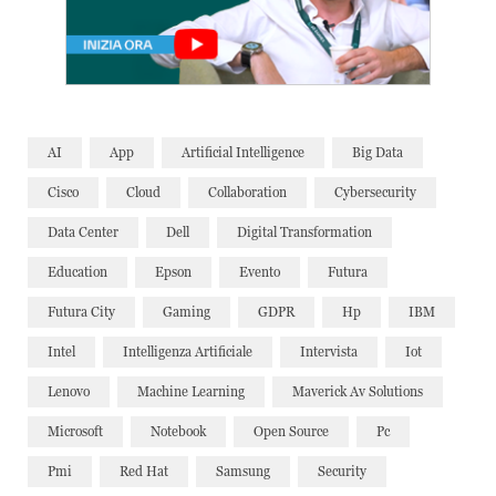
AI
App
Artificial Intelligence
Big Data
Cisco
Cloud
Collaboration
Cybersecurity
Data Center
Dell
Digital Transformation
Education
Epson
Evento
Futura
Futura City
Gaming
GDPR
Hp
IBM
Intel
Intelligenza Artificiale
Intervista
Iot
Lenovo
Machine Learning
Maverick Av Solutions
Microsoft
Notebook
Open Source
Pc
Pmi
Red Hat
Samsung
Security