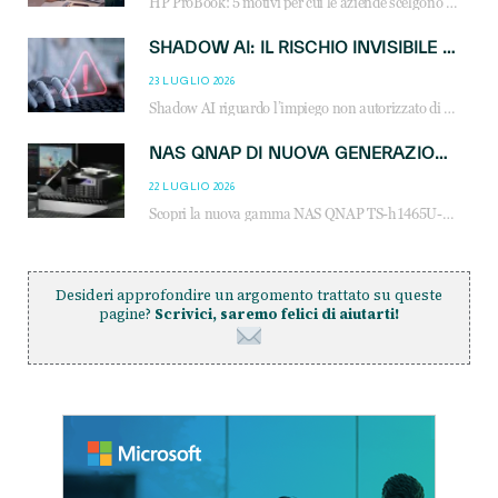
HP ProBook: 5 motivi per cui le aziende scelgono i notebook business HP per migliorare produttività, sicurezza e gestione dell’AI.
SHADOW AI: IL RISCHIO INVISIBILE CHE LE AZIENDE POSSONO GOVERNARE
23 LUGLIO 2026
Shadow AI riguardo l’impiego non autorizzato di sistemi AI all’interno dell’azienda. E’ una pratica che si diffonde a partire dai dipendenti fino ai dirigenti e mette a repentaglio la cybersecurity, con costi più elevati per le organizzazioni. Due recenti report illustrano il fenomeno e forniscono dati in merito
NAS QNAP DI NUOVA GENERAZIONE: PIÙ PRESTAZIONI, SCALABILITÀ E PROTEZIONE DEI DATI PER LE INFRASTRUTTURE IT MODERNE
22 LUGLIO 2026
Scopri la nuova gamma NAS QNAP TS-h1465U-RP, TS-h1065eU e TS-h665U: storage aziendale con ZFS, DDR5, E1.S NVMe e connettività 2.5GbE per backup, virtualizzazione e cybersecurity.
Desideri approfondire un argomento trattato su queste
pagine?
Scrivici, saremo felici di aiutarti!