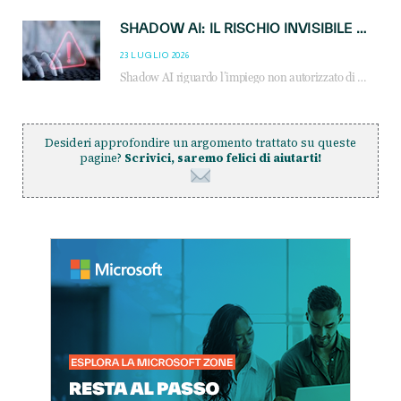
SHADOW AI: IL RISCHIO INVISIBILE CHE LE AZIENDE POSSONO GOVERNARE
23 LUGLIO 2026
Shadow AI riguardo l’impiego non autorizzato di sistemi AI all’interno dell’azienda. E’ una pratica che si diffonde a partire dai dipendenti fino ai dirigenti e mette a repentaglio la cybersecurity, con costi più elevati per le organizzazioni. Due recenti report illustrano il fenomeno e forniscono dati in merito
Desideri approfondire un argomento trattato su queste
pagine?
Scrivici, saremo felici di aiutarti!