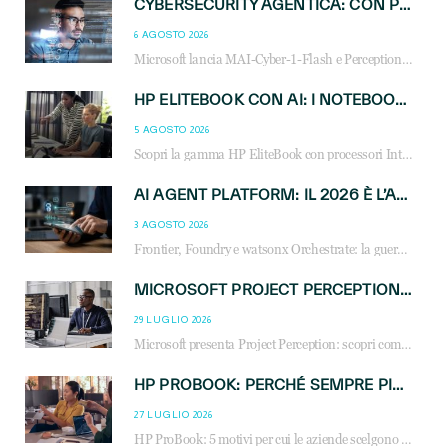
CYBERSECURITY AGENTICA: CON PERCEPTION E MAI-CYBER-1-FLASH MICROSOFT APRE NUOVI SERVIZI PER IL CANALE
6 AGOSTO 2026
Microsoft lancia MAI-Cyber-1-Flash e Perception: cybersecurity agentica in preview dal 3 novembre. Cosa cambia per MSP, system integrator e reseller.
HP ELITEBOOK CON AI: I NOTEBOOK BUSINESS INTELLIGENTI CHE TRASFORMANO PRODUTTIVITÀ, SICUREZZA E LAVORO IBRIDO
5 AGOSTO 2026
Scopri la gamma HP EliteBook con processori Intel® Core™ Ultra e AMD Ryzen™ AI. Notebook business progettati per aumentare la produttività, migliorare la collaborazione e garantire sicurezza avanzata in ufficio e in mobilità.
AI AGENT PLATFORM: IL 2026 È L’ANNO DEL «SISTEMA OPERATIVO» PER GLI AGENTI AZIENDALI
3 AGOSTO 2026
Frontier, Foundry e watsonx Orchestrate: la guerra delle piattaforme AI agent ridisegna il mercato IT. Cosa cambia per reseller, MSP e system integrator.
MICROSOFT PROJECT PERCEPTION: COME GLI AGENTI AI CAMBIERANNO SOC, CYBERSECURITY E SERVIZI MSP
29 LUGLIO 2026
Microsoft presenta Project Perception: scopri come gli agenti AI possono trasformare cybersecurity, SOC e servizi gestiti degli MSP.
HP PROBOOK: PERCHÉ SEMPRE PIÙ AZIENDE SCELGONO NOTEBOOK PROGETTATI PER IL LAVORO MODERNO
27 LUGLIO 2026
HP ProBook: 5 motivi per cui le aziende scelgono i notebook business HP per migliorare produttività, sicurezza e gestione dell’AI.