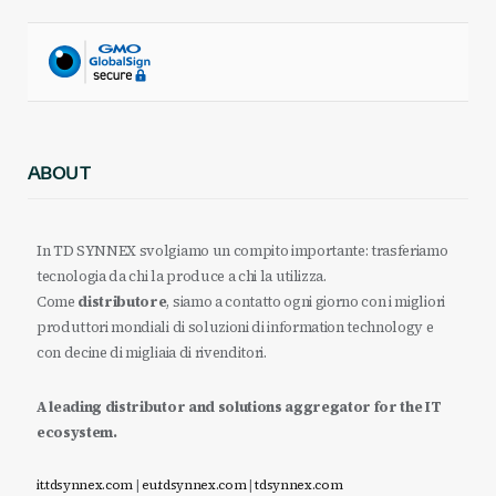
ABOUT
In TD SYNNEX svolgiamo un compito importante: trasferiamo
tecnologia da chi la produce a chi la utilizza.
Come
distributore
, siamo a contatto ogni giorno con i migliori
produttori mondiali di soluzioni di information technology e
con decine di migliaia di rivenditori.
A leading distributor and solutions aggregator for the IT
ecosystem.
it.tdsynnex.com
|
eu.tdsynnex.com
|
tdsynnex.com