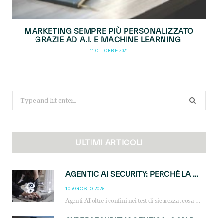
MARKETING SEMPRE PIÙ PERSONALIZZATO
GRAZIE AD A.I. E MACHINE LEARNING
11 OTTOBRE 2021
Search
for:
ULTIMI ARTICOLI
AGENTIC AI SECURITY: PERCHÉ LA GOVERNANCE DEGLI AGENTI È LA NUOVA FRONTIERA DEL CANALE IT
10 AGOSTO 2026
Agenti AI oltre i confini nei test di sicurezza: cosa significa per reseller e MSP e come governare l’AI agentica in azienda.