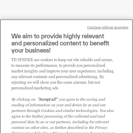
Continue without Accepting
Sei un rivenditore di tecnologia e desideri acquistare
We aim to provide highly relevant
i prodotti o le soluzioni trattate sul blog?
and personalized content to benefit
CLICCA QUI E DIVENTA
your business!
CLIENTE TD SYNNEX
TD SYNNEX use cookies to keep our site reliable and secure,
to measure its performance, to provide you personalized
market insights and improve your user experience; including
any relevant contents and personalized advertising. By
rejecting we will show you the same amount, but not
personalized marketing ads.
By clicking on
"Accept all"
you agree to the saving and
reading of information on your end device by us and our
partners through Cookies and similar technologies. You also
agree to the further processing of the collected and read
personal data by us or our partners, including for relevant
content on other sites, as further described in the Privacy