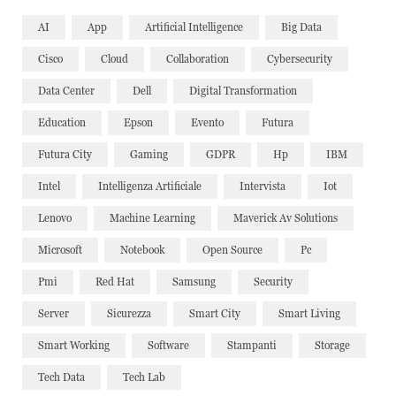
AI
App
Artificial Intelligence
Big Data
Cisco
Cloud
Collaboration
Cybersecurity
Data Center
Dell
Digital Transformation
Education
Epson
Evento
Futura
Futura City
Gaming
GDPR
Hp
IBM
Intel
Intelligenza Artificiale
Intervista
Iot
Lenovo
Machine Learning
Maverick Av Solutions
Microsoft
Notebook
Open Source
Pc
Pmi
Red Hat
Samsung
Security
Server
Sicurezza
Smart City
Smart Living
Smart Working
Software
Stampanti
Storage
Tech Data
Tech Lab