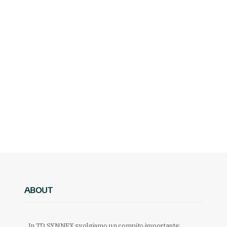
ABOUT
In TD SYNNEX svolgiamo un compito importante: