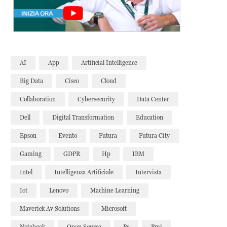
AI
App
Artificial Intelligence
Big Data
Cisco
Cloud
Collaboration
Cybersecurity
Data Center
Dell
Digital Transformation
Education
Epson
Evento
Futura
Futura City
Gaming
GDPR
Hp
IBM
Intel
Intelligenza Artificiale
Intervista
Iot
Lenovo
Machine Learning
Maverick Av Solutions
Microsoft
Notebook
Open Source
Pc
Pmi