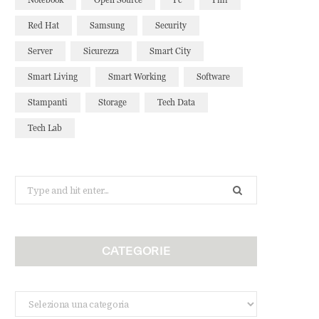
Red Hat
Samsung
Security
Server
Sicurezza
Smart City
Smart Living
Smart Working
Software
Stampanti
Storage
Tech Data
Tech Lab
Search
for:
CATEGORIE
Categorie