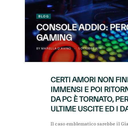
BLOG
CONSOLE ADDIO: PER
GAMING
BY
MARELLA D'AVINO
5 OTTOBRE 2017
CERTI AMORI NON FIN
IMMENSI E POI RITOR
DA PC È TORNATO, P
ULTIME USCITE ED I D
Il caso emblematico sarebbe il Gia