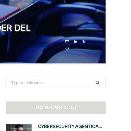
ER DEL
Search
for:
ULTIMI ARTICOLI
CYBERSECURITY AGENTICA: CON PERCEPTION E MAI-CYBER-1-FLASH MICROSOFT APRE NUOVI SERVIZI PER IL CANALE