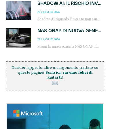
SHADOW AI: IL RISCHIO INVISIBILE CHE LE AZIENDE POSSONO GOVERNARE
23 LUGLIO 2026
Shadow AI riguardo l’impiego non autorizzato di sistemi AI all’interno dell’azienda. E’ una pratica che si diffonde a partire dai dipendenti fino ai dirigenti e mette a repentaglio la cybersecurity, con costi più elevati per le organizzazioni. Due recenti report illustrano il fenomeno e forniscono dati in merito
NAS QNAP DI NUOVA GENERAZIONE: PIÙ PRESTAZIONI, SCALABILITÀ E PROTEZIONE DEI DATI PER LE INFRASTRUTTURE IT MODERNE
22 LUGLIO 2026
Scopri la nuova gamma NAS QNAP TS-h1465U-RP, TS-h1065eU e TS-h665U: storage aziendale con ZFS, DDR5, E1.S NVMe e connettività 2.5GbE per backup, virtualizzazione e cybersecurity.
Desideri approfondire un argomento trattato su
queste pagine?
Scrivici, saremo felici di
aiutarti!