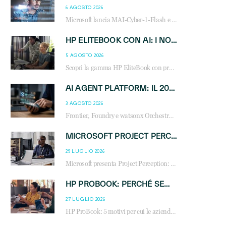
6 AGOSTO 2026
Microsoft lancia MAI-Cyber-1-Flash e Perception: cybersecurity agentica in preview dal 3 novembre. Cosa cambia per MSP, system integrator e reseller.
HP ELITEBOOK CON AI: I NOTEBOOK BUSINESS INTELLIGENTI CHE TRASFORMANO PRODUTTIVITÀ, SICUREZZA E LAVORO IBRIDO
5 AGOSTO 2026
Scopri la gamma HP EliteBook con processori Intel® Core™ Ultra e AMD Ryzen™ AI. Notebook business progettati per aumentare la produttività, migliorare la collaborazione e garantire sicurezza avanzata in ufficio e in mobilità.
AI AGENT PLATFORM: IL 2026 È L’ANNO DEL «SISTEMA OPERATIVO» PER GLI AGENTI AZIENDALI
3 AGOSTO 2026
Frontier, Foundry e watsonx Orchestrate: la guerra delle piattaforme AI agent ridisegna il mercato IT. Cosa cambia per reseller, MSP e system integrator.
MICROSOFT PROJECT PERCEPTION: COME GLI AGENTI AI CAMBIERANNO SOC, CYBERSECURITY E SERVIZI MSP
29 LUGLIO 2026
Microsoft presenta Project Perception: scopri come gli agenti AI possono trasformare cybersecurity, SOC e servizi gestiti degli MSP.
HP PROBOOK: PERCHÉ SEMPRE PIÙ AZIENDE SCELGONO NOTEBOOK PROGETTATI PER IL LAVORO MODERNO
27 LUGLIO 2026
HP ProBook: 5 motivi per cui le aziende scelgono i notebook business HP per migliorare produttività, sicurezza e gestione dell’AI.