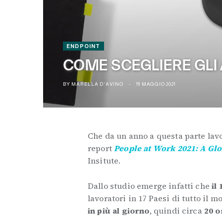
ENDPOINT
COME SCEGLIERE GLI 
BY
MARELLA D'AVINO
19 MAGGIO 2021
Che da un anno a questa parte lav
report
People at Work 2021: A Gl
Insitute.
Dallo studio emerge infatti che
il
lavoratori in 17 Paesi di tutto il 
in più al giorno
, quindi circa
20 o