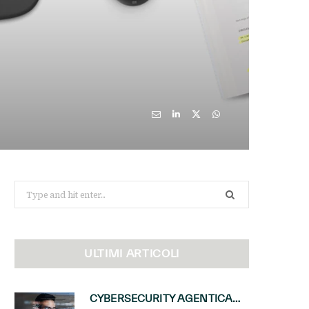
Search
for:
ULTIMI ARTICOLI
CYBERSECURITY AGENTICA: CON PERCEPTION E MAI-CYBER-1-FLASH MICROSOFT APRE NUOVI SERVIZI PER IL CANALE