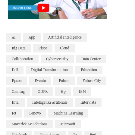
AI
App
Artificial Intelligence
Big Data
Cisco
Cloud
Collaboration
Cybersecurity
Data Center
Dell
Digital Transformation
Education
Epson
Evento
Futura
Futura City
Gaming
GDPR
Hp
IBM
Intel
Intelligenza Artificiale
Intervista
Iot
Lenovo
Machine Learning
Maverick Av Solutions
Microsoft
Notebook
Open Source
Pc
Pmi