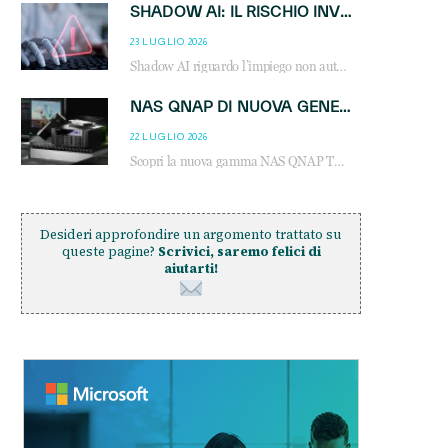
SHADOW AI: IL RISCHIO INVISIBILE CHE LE AZIENDE POSSONO GOVERNARE
23 LUGLIO 2026
Shadow AI riguardo l’impiego non autorizzato di sistemi AI all’interno dell’azienda. E’ una pratica che si diffonde a partire dai dipendenti fino ai dirigenti e mette a repentaglio la cybersecurity, con costi più elevati per le organizzazioni. Due recenti report illustrano il fenomeno e forniscono dati in merito
NAS QNAP DI NUOVA GENERAZIONE: PIÙ PRESTAZIONI, SCALABILITÀ E PROTEZIONE DEI DATI PER LE INFRASTRUTTURE IT MODERNE
22 LUGLIO 2026
Scopri la nuova gamma NAS QNAP TS-h1465U-RP, TS-h1065eU e TS-h665U: storage aziendale con ZFS, DDR5, E1.S NVMe e connettività 2.5GbE per backup, virtualizzazione e cybersecurity.
Desideri approfondire un argomento trattato su
queste pagine?
Scrivici, saremo felici di
aiutarti!