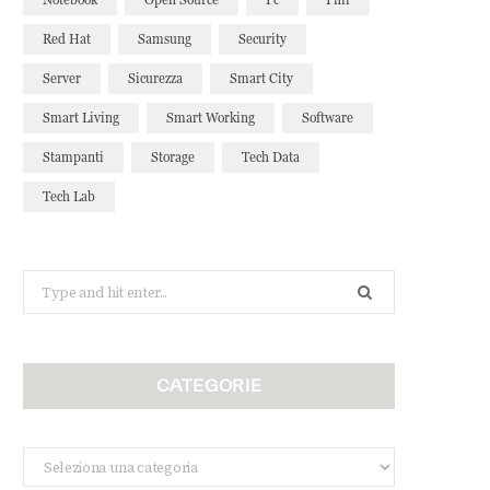
Red Hat
Samsung
Security
Server
Sicurezza
Smart City
Smart Living
Smart Working
Software
Stampanti
Storage
Tech Data
Tech Lab
Search
for:
CATEGORIE
Categorie