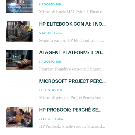
6 AGOSTO 2026
Microsoft lancia MAI-Cyber-1-Flash e Perception: cybersecurity agentica in preview dal 3 novembre. Cosa cambia per MSP, system integrator e reseller.
HP ELITEBOOK CON AI: I NOTEBOOK BUSINESS INTELLIGENTI CHE TRASFORMANO PRODUTTIVITÀ, SICUREZZA E LAVORO IBRIDO
5 AGOSTO 2026
Scopri la gamma HP EliteBook con processori Intel® Core™ Ultra e AMD Ryzen™ AI. Notebook business progettati per aumentare la produttività, migliorare la collaborazione e garantire sicurezza avanzata in ufficio e in mobilità.
AI AGENT PLATFORM: IL 2026 È L’ANNO DEL «SISTEMA OPERATIVO» PER GLI AGENTI AZIENDALI
3 AGOSTO 2026
Frontier, Foundry e watsonx Orchestrate: la guerra delle piattaforme AI agent ridisegna il mercato IT. Cosa cambia per reseller, MSP e system integrator.
MICROSOFT PROJECT PERCEPTION: COME GLI AGENTI AI CAMBIERANNO SOC, CYBERSECURITY E SERVIZI MSP
29 LUGLIO 2026
Microsoft presenta Project Perception: scopri come gli agenti AI possono trasformare cybersecurity, SOC e servizi gestiti degli MSP.
HP PROBOOK: PERCHÉ SEMPRE PIÙ AZIENDE SCELGONO NOTEBOOK PROGETTATI PER IL LAVORO MODERNO
27 LUGLIO 2026
HP ProBook: 5 motivi per cui le aziende scelgono i notebook business HP per migliorare produttività, sicurezza e gestione dell’AI.