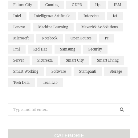
Futura City
Gaming
GDPR
Hp
IBM
Intel
Intelligenza Artificiale
Intervista
Iot
Lenovo
Machine Learning
Maverick Av Solutions
Microsoft
Notebook
Open Source
Pc
Pmi
Red Hat
Samsung
Security
Server
Sicurezza
Smart City
Smart Living
Smart Working
Software
Stampanti
Storage
Tech Data
Tech Lab
Search
for:
CATEGORIE