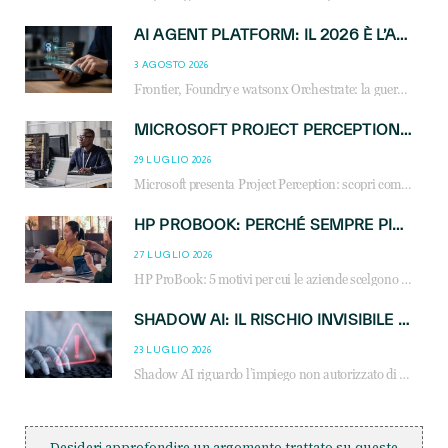
AI AGENT PLATFORM: IL 2026 È L’ANNO DEL «SISTEMA OPERATIVO» PER GLI AGENTI AZIENDALI
3 AGOSTO 2026
Frontier, Foundry e watsonx Orchestrate: la guerra delle piattaforme AI agent ridisegna il mercato IT. Cosa cambia per reseller, MSP e system integrator.
MICROSOFT PROJECT PERCEPTION: COME GLI AGENTI AI CAMBIERANNO SOC, CYBERSECURITY E SERVIZI MSP
29 LUGLIO 2026
Microsoft presenta Project Perception: scopri come gli agenti AI possono trasformare cybersecurity, SOC e servizi gestiti degli MSP.
HP PROBOOK: PERCHÉ SEMPRE PIÙ AZIENDE SCELGONO NOTEBOOK PROGETTATI PER IL LAVORO MODERNO
27 LUGLIO 2026
HP ProBook: 5 motivi per cui le aziende scelgono i notebook business HP per migliorare produttività, sicurezza e gestione dell’AI.
SHADOW AI: IL RISCHIO INVISIBILE CHE LE AZIENDE POSSONO GOVERNARE
23 LUGLIO 2026
Shadow AI riguardo l’impiego non autorizzato di sistemi AI all’interno dell’azienda. E’ una pratica che si diffonde a partire dai dipendenti fino ai dirigenti e mette a repentaglio la cybersecurity, con costi più elevati per le organizzazioni. Due recenti report illustrano il fenomeno e forniscono dati in merito
Desideri approfondire un argomento trattato su queste