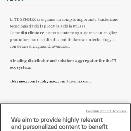
In TD SYNNEX svolgiamo un compito importante: trasferiamo
tecnologia da chi la produce a chi la utilizza.
Come
distributore
, siamo a contatto ogni giorno con i migliori
produttori mondiali di soluzioni di information technology e
con decine di migliaia di rivenditori.
A leading distributor and solutions aggregator for the IT
ecosystem.
it.tdsynnex.com
|
eu.tdsynnex.com
|
tdsynnex.com
Continue without Accepting
Sei un rivenditore di tecnologia e desideri acquistare
We aim to provide highly relevant
i prodotti o le soluzioni trattate sul blog?
and personalized content to benefit