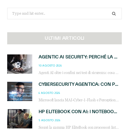
Search
for:
ULTIMI ARTICOLI
AGENTIC AI SECURITY: PERCHÉ LA GOVERNANCE DEGLI AGENTI È LA NUOVA FRONTIERA DEL CANALE IT
10 AGOSTO 2026
Agenti AI oltre i confini nei test di sicurezza: cosa significa per reseller e MSP e come governare l’AI agentica in azienda.
CYBERSECURITY AGENTICA: CON PERCEPTION E MAI-CYBER-1-FLASH MICROSOFT APRE NUOVI SERVIZI PER IL CANALE
6 AGOSTO 2026
Microsoft lancia MAI-Cyber-1-Flash e Perception: cybersecurity agentica in preview dal 3 novembre. Cosa cambia per MSP, system integrator e reseller.
HP ELITEBOOK CON AI: I NOTEBOOK BUSINESS INTELLIGENTI CHE TRASFORMANO PRODUTTIVITÀ, SICUREZZA E LAVORO IBRIDO
5 AGOSTO 2026
Scopri la gamma HP EliteBook con processori Intel® Core™ Ultra e AMD Ryzen™ AI. Notebook business progettati per aumentare la produttività, migliorare la collaborazione e garantire sicurezza avanzata in ufficio e in mobilità.