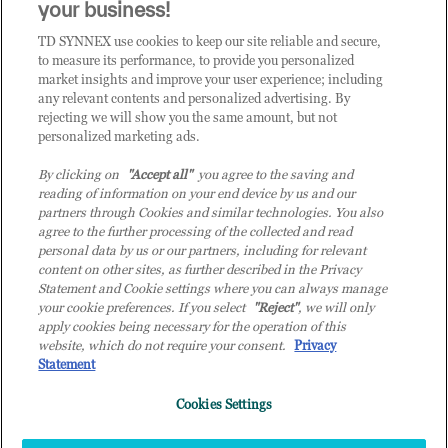
CLICCA QUI E DIVENTA
your business!
CLIENTE TD SYNNEX
TD SYNNEX use cookies to keep our site reliable and secure,
to measure its performance, to provide you personalized
market insights and improve your user experience; including
any relevant contents and personalized advertising. By
rejecting we will show you the same amount, but not
personalized marketing ads.
By clicking on
"Accept all"
you agree to the saving and
reading of information on your end device by us and our
partners through Cookies and similar technologies. You also
agree to the further processing of the collected and read
personal data by us or our partners, including for relevant
content on other sites, as further described in the Privacy
Statement and Cookie settings where you can always manage
your cookie preferences. If you select
"Reject"
, we will only
© 2026 TD SYNNEX Italy S.r.l. - Sede legale: via Luigi Russolo 9, 20138 Milano
apply cookies being necessary for the operation of this
(MI) - Numero di iscrizione al Registro delle Imprese di Milano e Codice Fiscale:
website, which do not require your consent.
Privacy
07092780159 - P.IVA: 07092780159 - Eur 12.569.000,00 i.v - TD SYNNEX e TD
Statement
SYNNEX logo sono marchi registrati di TD SYNNEX Corporation negli Stati Uniti e
Cookies Settings
in altri Paesi. Società a socio unico soggetta all’attività di direzione e coordinamento
della controllante TD SYNNEX Europe GmbH, con sede a Monaco (Germania).