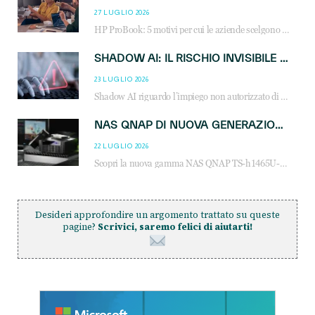
27 LUGLIO 2026
HP ProBook: 5 motivi per cui le aziende scelgono i notebook business HP per migliorare produttività, sicurezza e gestione dell’AI.
SHADOW AI: IL RISCHIO INVISIBILE CHE LE AZIENDE POSSONO GOVERNARE
23 LUGLIO 2026
Shadow AI riguardo l’impiego non autorizzato di sistemi AI all’interno dell’azienda. E’ una pratica che si diffonde a partire dai dipendenti fino ai dirigenti e mette a repentaglio la cybersecurity, con costi più elevati per le organizzazioni. Due recenti report illustrano il fenomeno e forniscono dati in merito
NAS QNAP DI NUOVA GENERAZIONE: PIÙ PRESTAZIONI, SCALABILITÀ E PROTEZIONE DEI DATI PER LE INFRASTRUTTURE IT MODERNE
22 LUGLIO 2026
Scopri la nuova gamma NAS QNAP TS-h1465U-RP, TS-h1065eU e TS-h665U: storage aziendale con ZFS, DDR5, E1.S NVMe e connettività 2.5GbE per backup, virtualizzazione e cybersecurity.
Desideri approfondire un argomento trattato su queste
pagine?
Scrivici, saremo felici di aiutarti!