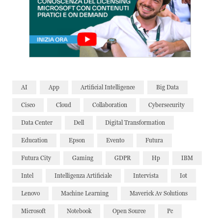
AI
App
Artificial Intelligence
Big Data
Cisco
Cloud
Collaboration
Cybersecurity
Data Center
Dell
Digital Transformation
Education
Epson
Evento
Futura
Futura City
Gaming
GDPR
Hp
IBM
Intel
Intelligenza Artificiale
Intervista
Iot
Lenovo
Machine Learning
Maverick Av Solutions
Microsoft
Notebook
Open Source
Pc