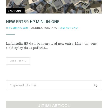
ENDPOINT
NEW ENTRY: HP MINI-IN-ONE
19 FEBBRAIO 2020
ANDREA ROSCIANO
2 MINS READ
La famiglia HP da il benvenuto al new entry: Mini – in – one.
Un display da 24 pollici a…
LEGGI DI PIÙ
Search
for:
ULTIMI ARTICOLI