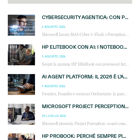
CYBERSECURITY AGENTICA: CON PERCEPTION E MAI-CYBER-1-FLASH MICROSOFT APRE NUOVI SERVIZI PER IL CANALE
6 AGOSTO 2026
Microsoft lancia MAI-Cyber-1-Flash e Perception: cybersecurity agentica in preview dal 3 novembre. Cosa cambia per MSP, system integrator e reseller.
HP ELITEBOOK CON AI: I NOTEBOOK BUSINESS INTELLIGENTI CHE TRASFORMANO PRODUTTIVITÀ, SICUREZZA E LAVORO IBRIDO
5 AGOSTO 2026
Scopri la gamma HP EliteBook con processori Intel® Core™ Ultra e AMD Ryzen™ AI. Notebook business progettati per aumentare la produttività, migliorare la collaborazione e garantire sicurezza avanzata in ufficio e in mobilità.
AI AGENT PLATFORM: IL 2026 È L’ANNO DEL «SISTEMA OPERATIVO» PER GLI AGENTI AZIENDALI
3 AGOSTO 2026
Frontier, Foundry e watsonx Orchestrate: la guerra delle piattaforme AI agent ridisegna il mercato IT. Cosa cambia per reseller, MSP e system integrator.
MICROSOFT PROJECT PERCEPTION: COME GLI AGENTI AI CAMBIERANNO SOC, CYBERSECURITY E SERVIZI MSP
29 LUGLIO 2026
Microsoft presenta Project Perception: scopri come gli agenti AI possono trasformare cybersecurity, SOC e servizi gestiti degli MSP.
HP PROBOOK: PERCHÉ SEMPRE PIÙ AZIENDE SCELGONO NOTEBOOK PROGETTATI PER IL LAVORO MODERNO