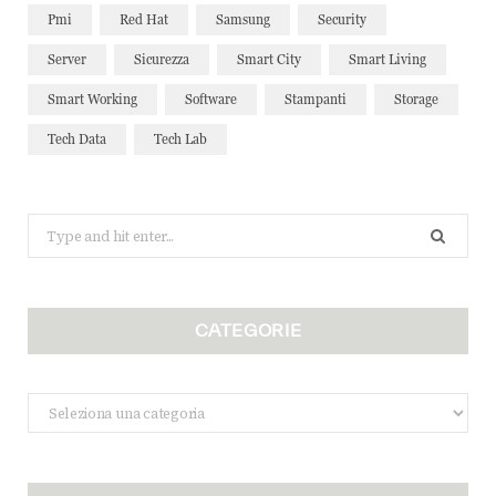
Pmi
Red Hat
Samsung
Security
Server
Sicurezza
Smart City
Smart Living
Smart Working
Software
Stampanti
Storage
Tech Data
Tech Lab
Search
for:
CATEGORIE
Categorie