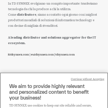
In TD SYNNEX svolgiamo un compito importante: trasferiamo
tecnologia da chi la produce a chi la utilizza.
Come
distributore
, siamo a contatto ogni giorno con i migliori
produttori mondiali di soluzioni di information technology e
con decine di migliaia di rivenditori.
A leading distributor and solutions aggregator for the IT
ecosystem.
it.tdsynnex.com
|
eu.tdsynnex.com
|
tdsynnex.com
Continue without Accepting
Sei un rivenditore di tecnologia e desideri acquistare
We aim to provide highly relevant
i prodotti o le soluzioni trattate sul blog?
and personalized content to benefit
CLICCA QUI E DIVENTA
your business!
CLIENTE TD SYNNEX
TD SYNNEX use cookies to keep our site reliable and secure,