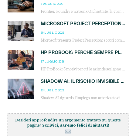
3 AGOSTO 2026
Frontier, Foundry e watsonx Orchestrate: la guerra delle piattaforme AI agent ridisegna il mercato IT. Cosa cambia per reseller, MSP e system integrator.
MICROSOFT PROJECT PERCEPTION: COME GLI AGENTI AI CAMBIERANNO SOC, CYBERSECURITY E SERVIZI MSP
29 LUGLIO 2026
Microsoft presenta Project Perception: scopri come gli agenti AI possono trasformare cybersecurity, SOC e servizi gestiti degli MSP.
HP PROBOOK: PERCHÉ SEMPRE PIÙ AZIENDE SCELGONO NOTEBOOK PROGETTATI PER IL LAVORO MODERNO
27 LUGLIO 2026
HP ProBook: 5 motivi per cui le aziende scelgono i notebook business HP per migliorare produttività, sicurezza e gestione dell’AI.
SHADOW AI: IL RISCHIO INVISIBILE CHE LE AZIENDE POSSONO GOVERNARE
23 LUGLIO 2026
Shadow AI riguardo l’impiego non autorizzato di sistemi AI all’interno dell’azienda. E’ una pratica che si diffonde a partire dai dipendenti fino ai dirigenti e mette a repentaglio la cybersecurity, con costi più elevati per le organizzazioni. Due recenti report illustrano il fenomeno e forniscono dati in merito
Desideri approfondire un argomento trattato su queste
pagine?
Scrivici, saremo felici di aiutarti!