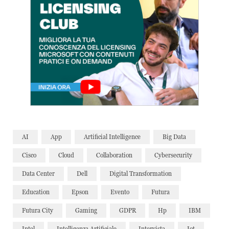
AI
App
Artificial Intelligence
Big Data
Cisco
Cloud
Collaboration
Cybersecurity
Data Center
Dell
Digital Transformation
Education
Epson
Evento
Futura
Futura City
Gaming
GDPR
Hp
IBM
Intel
Intelligenza Artificiale
Intervista
Iot