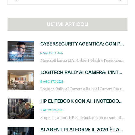
for:
ULTIMI ARTICOLI
CYBERSECURITY AGENTICA: CON PERCEPTION E MAI-CYBER-1-FLASH MICROSOFT APRE NUOVI SERVIZI PER IL CANALE
6 AGOSTO 2026
Microsoft lancia MAI-Cyber-1-Flash e Perception: cybersecurity agentica in preview dal 3 novembre. Cosa cambia per MSP, system integrator e reseller.
LOGITECH RALLY AI CAMERA: L’INTELLIGENZA ARTIFICIALE ENTRA NELLE SALE RIUNIONI DI NUOVA GENERAZIONE
5 AGOSTO 2026
Logitech Rally AI Camera e Rally AI Camera Pro trasformano gli spazi di collaborazione con AI, inquadratura intelligente, multi-camera e gestione avanzata dei meeting ibridi.
HP ELITEBOOK CON AI: I NOTEBOOK BUSINESS INTELLIGENTI CHE TRASFORMANO PRODUTTIVITÀ, SICUREZZA E LAVORO IBRIDO
5 AGOSTO 2026
Scopri la gamma HP EliteBook con processori Intel® Core™ Ultra e AMD Ryzen™ AI. Notebook business progettati per aumentare la produttività, migliorare la collaborazione e garantire sicurezza avanzata in ufficio e in mobilità.
AI AGENT PLATFORM: IL 2026 È L’ANNO DEL «SISTEMA OPERATIVO» PER GLI AGENTI AZIENDALI