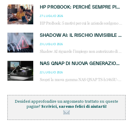
HP PROBOOK: PERCHÉ SEMPRE PIÙ AZIENDE SCELGONO NOTEBOOK PROGETTATI PER IL LAVORO MODERNO
27 LUGLIO 2026
HP ProBook: 5 motivi per cui le aziende scelgono i notebook business HP per migliorare produttività, sicurezza e gestione dell’AI.
SHADOW AI: IL RISCHIO INVISIBILE CHE LE AZIENDE POSSONO GOVERNARE
23 LUGLIO 2026
Shadow AI riguardo l’impiego non autorizzato di sistemi AI all’interno dell’azienda. E’ una pratica che si diffonde a partire dai dipendenti fino ai dirigenti e mette a repentaglio la cybersecurity, con costi più elevati per le organizzazioni. Due recenti report illustrano il fenomeno e forniscono dati in merito
NAS QNAP DI NUOVA GENERAZIONE: PIÙ PRESTAZIONI, SCALABILITÀ E PROTEZIONE DEI DATI PER LE INFRASTRUTTURE IT MODERNE
22 LUGLIO 2026
Scopri la nuova gamma NAS QNAP TS-h1465U-RP, TS-h1065eU e TS-h665U: storage aziendale con ZFS, DDR5, E1.S NVMe e connettività 2.5GbE per backup, virtualizzazione e cybersecurity.
Desideri approfondire un argomento trattato su queste
pagine?
Scrivici, saremo felici di aiutarti!