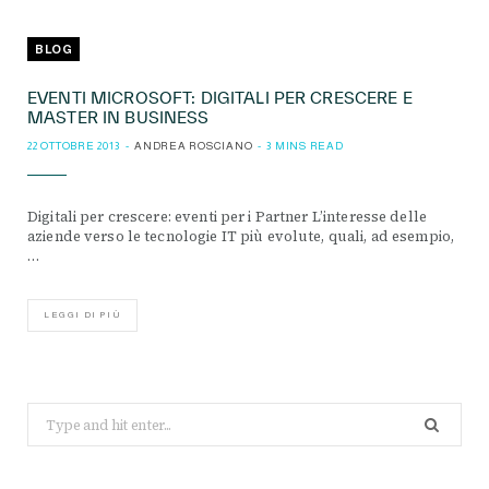
BLOG
EVENTI MICROSOFT: DIGITALI PER CRESCERE E
MASTER IN BUSINESS
22 OTTOBRE 2013
ANDREA ROSCIANO
3 MINS READ
Digitali per crescere: eventi per i Partner L’interesse delle
aziende verso le tecnologie IT più evolute, quali, ad esempio,
…
LEGGI DI PIÙ
Search
for: