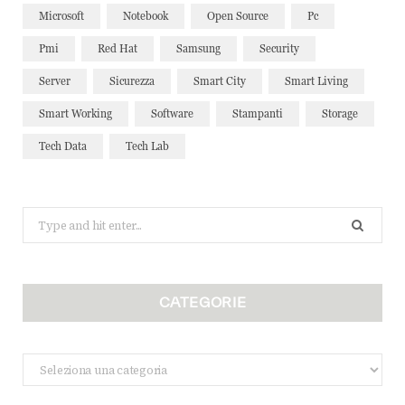
Microsoft
Notebook
Open Source
Pc
Pmi
Red Hat
Samsung
Security
Server
Sicurezza
Smart City
Smart Living
Smart Working
Software
Stampanti
Storage
Tech Data
Tech Lab
Search
for:
CATEGORIE
Categorie