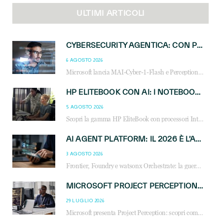
ULTIMI ARTICOLI
CYBERSECURITY AGENTICA: CON PERCEPTION E MAI-CYBER-1-FLASH MICROSOFT APRE NUOVI SERVIZI PER IL CANALE
6 AGOSTO 2026
Microsoft lancia MAI-Cyber-1-Flash e Perception: cybersecurity agentica in preview dal 3 novembre. Cosa cambia per MSP, system integrator e reseller.
HP ELITEBOOK CON AI: I NOTEBOOK BUSINESS INTELLIGENTI CHE TRASFORMANO PRODUTTIVITÀ, SICUREZZA E LAVORO IBRIDO
5 AGOSTO 2026
Scopri la gamma HP EliteBook con processori Intel® Core™ Ultra e AMD Ryzen™ AI. Notebook business progettati per aumentare la produttività, migliorare la collaborazione e garantire sicurezza avanzata in ufficio e in mobilità.
AI AGENT PLATFORM: IL 2026 È L’ANNO DEL «SISTEMA OPERATIVO» PER GLI AGENTI AZIENDALI
3 AGOSTO 2026
Frontier, Foundry e watsonx Orchestrate: la guerra delle piattaforme AI agent ridisegna il mercato IT. Cosa cambia per reseller, MSP e system integrator.
MICROSOFT PROJECT PERCEPTION: COME GLI AGENTI AI CAMBIERANNO SOC, CYBERSECURITY E SERVIZI MSP
29 LUGLIO 2026
Microsoft presenta Project Perception: scopri come gli agenti AI possono trasformare cybersecurity, SOC e servizi gestiti degli MSP.