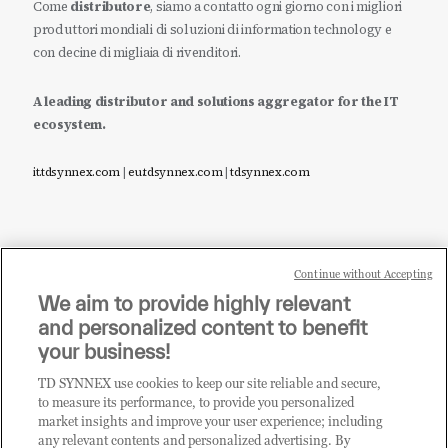
Come
distributore
, siamo a contatto ogni giorno con i migliori
produttori mondiali di soluzioni di information technology e
con decine di migliaia di rivenditori.
A leading distributor and solutions aggregator for the IT
ecosystem.
it.tdsynnex.com
|
eu.tdsynnex.com
|
tdsynnex.com
Continue without Accepting
Sei un rivenditore di tecnologia e desideri acquistare
We aim to provide highly relevant
i prodotti o le soluzioni trattate sul blog?
and personalized content to benefit
CLICCA QUI E DIVENTA
your business!
CLIENTE TD SYNNEX
TD SYNNEX use cookies to keep our site reliable and secure,
to measure its performance, to provide you personalized
market insights and improve your user experience; including
any relevant contents and personalized advertising. By