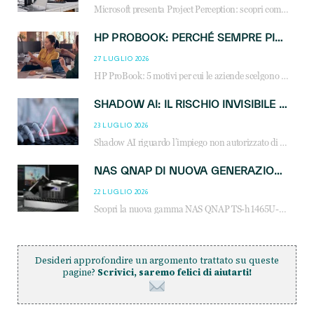
Microsoft presenta Project Perception: scopri come gli agenti AI possono trasformare cybersecurity, SOC e servizi gestiti degli MSP.
HP PROBOOK: PERCHÉ SEMPRE PIÙ AZIENDE SCELGONO NOTEBOOK PROGETTATI PER IL LAVORO MODERNO
27 LUGLIO 2026
HP ProBook: 5 motivi per cui le aziende scelgono i notebook business HP per migliorare produttività, sicurezza e gestione dell’AI.
SHADOW AI: IL RISCHIO INVISIBILE CHE LE AZIENDE POSSONO GOVERNARE
23 LUGLIO 2026
Shadow AI riguardo l’impiego non autorizzato di sistemi AI all’interno dell’azienda. E’ una pratica che si diffonde a partire dai dipendenti fino ai dirigenti e mette a repentaglio la cybersecurity, con costi più elevati per le organizzazioni. Due recenti report illustrano il fenomeno e forniscono dati in merito
NAS QNAP DI NUOVA GENERAZIONE: PIÙ PRESTAZIONI, SCALABILITÀ E PROTEZIONE DEI DATI PER LE INFRASTRUTTURE IT MODERNE
22 LUGLIO 2026
Scopri la nuova gamma NAS QNAP TS-h1465U-RP, TS-h1065eU e TS-h665U: storage aziendale con ZFS, DDR5, E1.S NVMe e connettività 2.5GbE per backup, virtualizzazione e cybersecurity.
Desideri approfondire un argomento trattato su queste
pagine?
Scrivici, saremo felici di aiutarti!