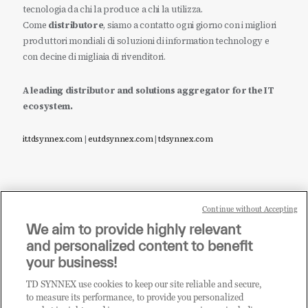
tecnologia da chi la produce a chi la utilizza.
Come
distributore
, siamo a contatto ogni giorno con i migliori
produttori mondiali di soluzioni di information technology e
con decine di migliaia di rivenditori.
A leading distributor and solutions aggregator for the IT
ecosystem.
it.tdsynnex.com
|
eu.tdsynnex.com
|
tdsynnex.com
Continue without Accepting
Sei un rivenditore di tecnologia e desideri acquistare
We aim to provide highly relevant
i prodotti o le soluzioni trattate sul blog?
and personalized content to benefit
CLICCA QUI E DIVENTA
your business!
CLIENTE TD SYNNEX
TD SYNNEX use cookies to keep our site reliable and secure,
to measure its performance, to provide you personalized