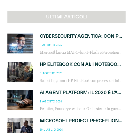
ULTIMI ARTICOLI
CYBERSECURITY AGENTICA: CON PERCEPTION E MAI-CYBER-1-FLASH MICROSOFT APRE NUOVI SERVIZI PER IL CANALE
6 AGOSTO 2026
Microsoft lancia MAI-Cyber-1-Flash e Perception: cybersecurity agentica in preview dal 3 novembre. Cosa cambia per MSP, system integrator e reseller.
HP ELITEBOOK CON AI: I NOTEBOOK BUSINESS INTELLIGENTI CHE TRASFORMANO PRODUTTIVITÀ, SICUREZZA E LAVORO IBRIDO
5 AGOSTO 2026
Scopri la gamma HP EliteBook con processori Intel® Core™ Ultra e AMD Ryzen™ AI. Notebook business progettati per aumentare la produttività, migliorare la collaborazione e garantire sicurezza avanzata in ufficio e in mobilità.
AI AGENT PLATFORM: IL 2026 È L’ANNO DEL «SISTEMA OPERATIVO» PER GLI AGENTI AZIENDALI
3 AGOSTO 2026
Frontier, Foundry e watsonx Orchestrate: la guerra delle piattaforme AI agent ridisegna il mercato IT. Cosa cambia per reseller, MSP e system integrator.
MICROSOFT PROJECT PERCEPTION: COME GLI AGENTI AI CAMBIERANNO SOC, CYBERSECURITY E SERVIZI MSP
29 LUGLIO 2026