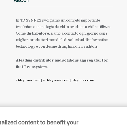
ABOUT
In TD SYNNEX svolgiamo un compito importante:
trasferiamo tecnologia da chi la produce a chi la utilizza.
Come
distributore
, siamo a contatto ogni giorno con i
migliori produttori mondiali di soluzioni di information
technology e con decine di migliaia di rivenditori.
A leading distributor and solutions aggregator for
the IT ecosystem.
it.tdsynnex.com
|
eu.tdsynnex.com
|
tdsynnex.com
alized content to benefit your