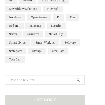
Iot
Lenovo
Machine Learning
Maverick Av Solutions
Microsoft
Notebook
Open Source
Pc
Pmi
Red Hat
Samsung
Security
Server
Sicurezza
Smart City
Smart Living
Smart Working
Software
Stampanti
Storage
Tech Data
Tech Lab
Search
for:
CATEGORIE