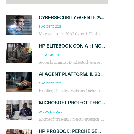
CYBERSECURITY AGENTICA: CON PERCEPTION E MAI-CYBER-1-FLASH MICROSOFT APRE NUOVI SERVIZI PER IL CANALE
6 AGOSTO 2026
Microsoft lancia MAI-Cyber-1-Flash e Perception: cybersecurity agentica in preview dal 3 novembre. Cosa cambia per MSP, system integrator e reseller.
HP ELITEBOOK CON AI: I NOTEBOOK BUSINESS INTELLIGENTI CHE TRASFORMANO PRODUTTIVITÀ, SICUREZZA E LAVORO IBRIDO
5 AGOSTO 2026
Scopri la gamma HP EliteBook con processori Intel® Core™ Ultra e AMD Ryzen™ AI. Notebook business progettati per aumentare la produttività, migliorare la collaborazione e garantire sicurezza avanzata in ufficio e in mobilità.
AI AGENT PLATFORM: IL 2026 È L’ANNO DEL «SISTEMA OPERATIVO» PER GLI AGENTI AZIENDALI
3 AGOSTO 2026
Frontier, Foundry e watsonx Orchestrate: la guerra delle piattaforme AI agent ridisegna il mercato IT. Cosa cambia per reseller, MSP e system integrator.
MICROSOFT PROJECT PERCEPTION: COME GLI AGENTI AI CAMBIERANNO SOC, CYBERSECURITY E SERVIZI MSP
29 LUGLIO 2026
Microsoft presenta Project Perception: scopri come gli agenti AI possono trasformare cybersecurity, SOC e servizi gestiti degli MSP.
HP PROBOOK: PERCHÉ SEMPRE PIÙ AZIENDE SCELGONO NOTEBOOK PROGETTATI PER IL LAVORO MODERNO