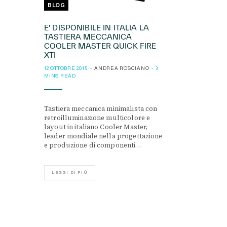
BLOG
E’ DISPONIBILE IN ITALIA LA
TASTIERA MECCANICA
COOLER MASTER QUICK FIRE
XTI
12 OTTOBRE 2015
ANDREA ROSCIANO
3
MINS READ
Tastiera meccanica minimalista con
retroilluminazione multicolore e
layout in italiano Cooler Master,
leader mondiale nella progettazione
e produzione di componenti…
LEGGI DI PIÙ