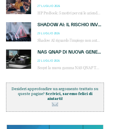
27 LUGLIO 2026
HP ProBook: 5 motivi per cui le aziende scelgono i notebook business HP per migliorare produttività, sicurezza e gestione dell’AI.
SHADOW AI: IL RISCHIO INVISIBILE CHE LE AZIENDE POSSONO GOVERNARE
23 LUGLIO 2026
Shadow AI riguardo l’impiego non autorizzato di sistemi AI all’interno dell’azienda. E’ una pratica che si diffonde a partire dai dipendenti fino ai dirigenti e mette a repentaglio la cybersecurity, con costi più elevati per le organizzazioni. Due recenti report illustrano il fenomeno e forniscono dati in merito
NAS QNAP DI NUOVA GENERAZIONE: PIÙ PRESTAZIONI, SCALABILITÀ E PROTEZIONE DEI DATI PER LE INFRASTRUTTURE IT MODERNE
22 LUGLIO 2026
Scopri la nuova gamma NAS QNAP TS-h1465U-RP, TS-h1065eU e TS-h665U: storage aziendale con ZFS, DDR5, E1.S NVMe e connettività 2.5GbE per backup, virtualizzazione e cybersecurity.
Desideri approfondire un argomento trattato su
queste pagine?
Scrivici, saremo felici di
aiutarti!