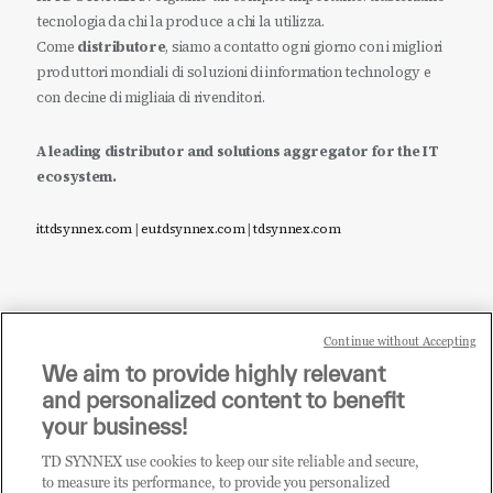
tecnologia da chi la produce a chi la utilizza.
Come
distributore
, siamo a contatto ogni giorno con i migliori
produttori mondiali di soluzioni di information technology e
con decine di migliaia di rivenditori.
A leading distributor and solutions aggregator for the IT
ecosystem.
it.tdsynnex.com
|
eu.tdsynnex.com
|
tdsynnex.com
Continue without Accepting
Sei un rivenditore di tecnologia e desideri acquistare
We aim to provide highly relevant
i prodotti o le soluzioni trattate sul blog?
and personalized content to benefit
CLICCA QUI E DIVENTA
your business!
CLIENTE TD SYNNEX
TD SYNNEX use cookies to keep our site reliable and secure,
to measure its performance, to provide you personalized