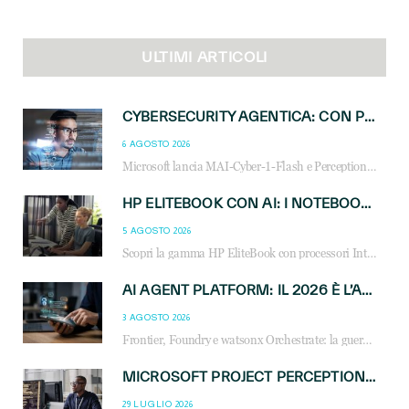
ULTIMI ARTICOLI
CYBERSECURITY AGENTICA: CON PERCEPTION E MAI-CYBER-1-FLASH MICROSOFT APRE NUOVI SERVIZI PER IL CANALE
6 AGOSTO 2026
Microsoft lancia MAI-Cyber-1-Flash e Perception: cybersecurity agentica in preview dal 3 novembre. Cosa cambia per MSP, system integrator e reseller.
HP ELITEBOOK CON AI: I NOTEBOOK BUSINESS INTELLIGENTI CHE TRASFORMANO PRODUTTIVITÀ, SICUREZZA E LAVORO IBRIDO
5 AGOSTO 2026
Scopri la gamma HP EliteBook con processori Intel® Core™ Ultra e AMD Ryzen™ AI. Notebook business progettati per aumentare la produttività, migliorare la collaborazione e garantire sicurezza avanzata in ufficio e in mobilità.
AI AGENT PLATFORM: IL 2026 È L’ANNO DEL «SISTEMA OPERATIVO» PER GLI AGENTI AZIENDALI
3 AGOSTO 2026
Frontier, Foundry e watsonx Orchestrate: la guerra delle piattaforme AI agent ridisegna il mercato IT. Cosa cambia per reseller, MSP e system integrator.
MICROSOFT PROJECT PERCEPTION: COME GLI AGENTI AI CAMBIERANNO SOC, CYBERSECURITY E SERVIZI MSP
29 LUGLIO 2026