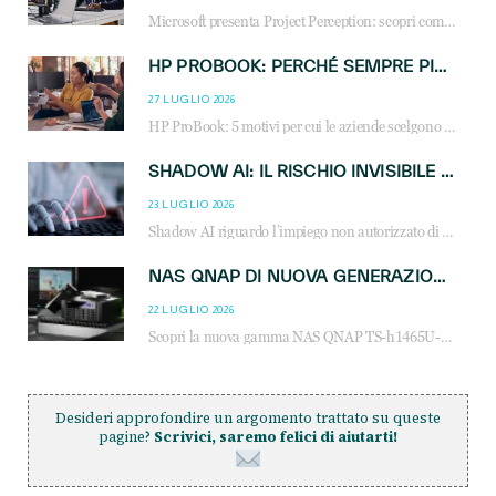
Microsoft presenta Project Perception: scopri come gli agenti AI possono trasformare cybersecurity, SOC e servizi gestiti degli MSP.
HP PROBOOK: PERCHÉ SEMPRE PIÙ AZIENDE SCELGONO NOTEBOOK PROGETTATI PER IL LAVORO MODERNO
27 LUGLIO 2026
HP ProBook: 5 motivi per cui le aziende scelgono i notebook business HP per migliorare produttività, sicurezza e gestione dell’AI.
SHADOW AI: IL RISCHIO INVISIBILE CHE LE AZIENDE POSSONO GOVERNARE
23 LUGLIO 2026
Shadow AI riguardo l’impiego non autorizzato di sistemi AI all’interno dell’azienda. E’ una pratica che si diffonde a partire dai dipendenti fino ai dirigenti e mette a repentaglio la cybersecurity, con costi più elevati per le organizzazioni. Due recenti report illustrano il fenomeno e forniscono dati in merito
NAS QNAP DI NUOVA GENERAZIONE: PIÙ PRESTAZIONI, SCALABILITÀ E PROTEZIONE DEI DATI PER LE INFRASTRUTTURE IT MODERNE
22 LUGLIO 2026
Scopri la nuova gamma NAS QNAP TS-h1465U-RP, TS-h1065eU e TS-h665U: storage aziendale con ZFS, DDR5, E1.S NVMe e connettività 2.5GbE per backup, virtualizzazione e cybersecurity.
Desideri approfondire un argomento trattato su queste
pagine?
Scrivici, saremo felici di aiutarti!