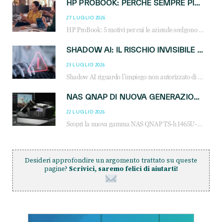
HP PROBOOK: PERCHÉ SEMPRE PIÙ AZIENDE SCELGONO NOTEBOOK PROGETTATI PER IL LAVORO MODERNO
27 LUGLIO 2026
HP ProBook: 5 motivi per cui le aziende scelgono i notebook business HP per migliorare produttività, sicurezza e gestione dell’AI.
SHADOW AI: IL RISCHIO INVISIBILE CHE LE AZIENDE POSSONO GOVERNARE
23 LUGLIO 2026
Shadow AI riguardo l’impiego non autorizzato di sistemi AI all’interno dell’azienda. E’ una pratica che si diffonde a partire dai dipendenti fino ai dirigenti e mette a repentaglio la cybersecurity, con costi più elevati per le organizzazioni. Due recenti report illustrano il fenomeno e forniscono dati in merito
NAS QNAP DI NUOVA GENERAZIONE: PIÙ PRESTAZIONI, SCALABILITÀ E PROTEZIONE DEI DATI PER LE INFRASTRUTTURE IT MODERNE
22 LUGLIO 2026
Scopri la nuova gamma NAS QNAP TS-h1465U-RP, TS-h1065eU e TS-h665U: storage aziendale con ZFS, DDR5, E1.S NVMe e connettività 2.5GbE per backup, virtualizzazione e cybersecurity.
Desideri approfondire un argomento trattato su queste
pagine?
Scrivici, saremo felici di aiutarti!