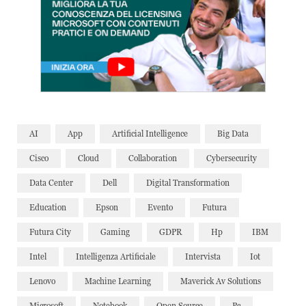
AI
App
Artificial Intelligence
Big Data
Cisco
Cloud
Collaboration
Cybersecurity
Data Center
Dell
Digital Transformation
Education
Epson
Evento
Futura
Futura City
Gaming
GDPR
Hp
IBM
Intel
Intelligenza Artificiale
Intervista
Iot
Lenovo
Machine Learning
Maverick Av Solutions
Microsoft
Notebook
Open Source
Pc