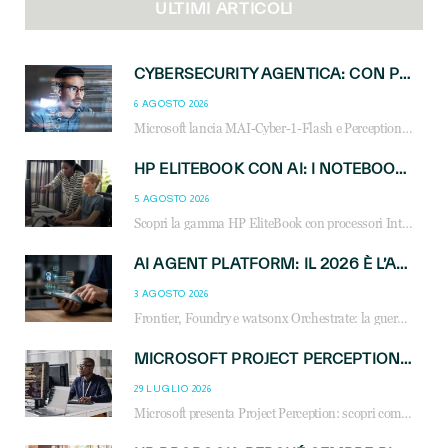
ULTIMI ARTICOLI
CYBERSECURITY AGENTICA: CON PERCEPTION E MAI-CYBER-1-FLASH MICROSOFT APRE NUOVI SERVIZI PER IL CANALE
6 AGOSTO 2026
Microsoft lancia MAI-Cyber-1-Flash e Perception: cybersecurity agentica in preview dal 3 novembre. Cosa cambia per MSP, system integrator e reseller.
HP ELITEBOOK CON AI: I NOTEBOOK BUSINESS INTELLIGENTI CHE TRASFORMANO PRODUTTIVITÀ, SICUREZZA E LAVORO IBRIDO
5 AGOSTO 2026
Scopri la gamma HP EliteBook con processori Intel® Core™ Ultra e AMD Ryzen™ AI. Notebook business progettati per aumentare la produttività, migliorare la collaborazione e garantire sicurezza avanzata in ufficio e in mobilità.
AI AGENT PLATFORM: IL 2026 È L’ANNO DEL «SISTEMA OPERATIVO» PER GLI AGENTI AZIENDALI
3 AGOSTO 2026
Frontier, Foundry e watsonx Orchestrate: la guerra delle piattaforme AI agent ridisegna il mercato IT. Cosa cambia per reseller, MSP e system integrator.
MICROSOFT PROJECT PERCEPTION: COME GLI AGENTI AI CAMBIERANNO SOC, CYBERSECURITY E SERVIZI MSP
29 LUGLIO 2026
Microsoft presenta Project Perception: scopri come gli agenti AI possono trasformare cybersecurity, SOC e servizi gestiti degli MSP.