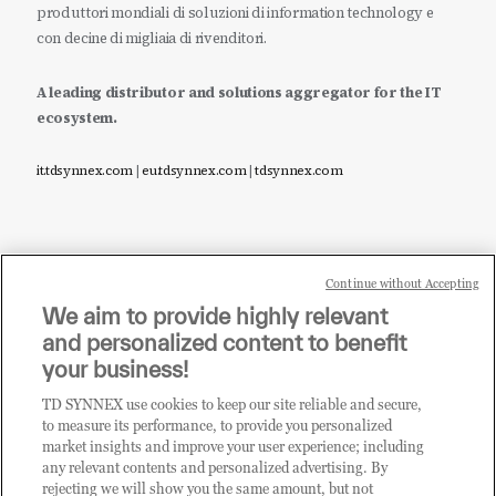
produttori mondiali di soluzioni di information technology e
con decine di migliaia di rivenditori.
A leading distributor and solutions aggregator for the IT
ecosystem.
it.tdsynnex.com
|
eu.tdsynnex.com
|
tdsynnex.com
Continue without Accepting
Sei un rivenditore di tecnologia e desideri acquistare
We aim to provide highly relevant
i prodotti o le soluzioni trattate sul blog?
and personalized content to benefit
CLICCA QUI E DIVENTA
your business!
CLIENTE TD SYNNEX
TD SYNNEX use cookies to keep our site reliable and secure,
to measure its performance, to provide you personalized
market insights and improve your user experience; including
any relevant contents and personalized advertising. By
rejecting we will show you the same amount, but not