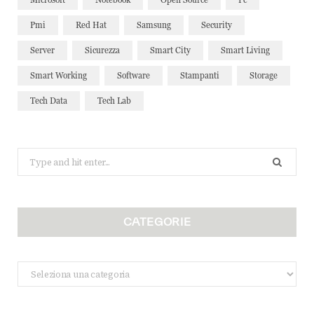
Pmi
Red Hat
Samsung
Security
Server
Sicurezza
Smart City
Smart Living
Smart Working
Software
Stampanti
Storage
Tech Data
Tech Lab
Search
for:
CATEGORIE
Categorie