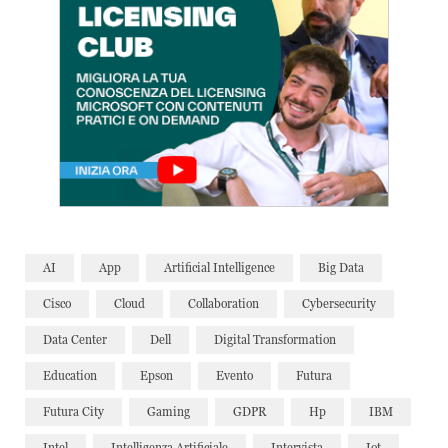
AI
App
Artificial Intelligence
Big Data
Cisco
Cloud
Collaboration
Cybersecurity
Data Center
Dell
Digital Transformation
Education
Epson
Evento
Futura
Futura City
Gaming
GDPR
Hp
IBM
Intel
Intelligenza Artificiale
Intervista
Iot