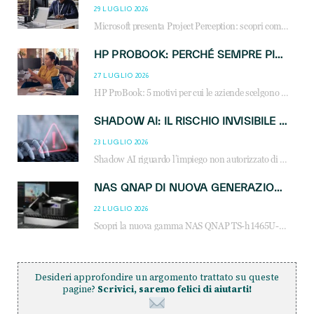
29 LUGLIO 2026
Microsoft presenta Project Perception: scopri come gli agenti AI possono trasformare cybersecurity, SOC e servizi gestiti degli MSP.
HP PROBOOK: PERCHÉ SEMPRE PIÙ AZIENDE SCELGONO NOTEBOOK PROGETTATI PER IL LAVORO MODERNO
27 LUGLIO 2026
HP ProBook: 5 motivi per cui le aziende scelgono i notebook business HP per migliorare produttività, sicurezza e gestione dell’AI.
SHADOW AI: IL RISCHIO INVISIBILE CHE LE AZIENDE POSSONO GOVERNARE
23 LUGLIO 2026
Shadow AI riguardo l’impiego non autorizzato di sistemi AI all’interno dell’azienda. E’ una pratica che si diffonde a partire dai dipendenti fino ai dirigenti e mette a repentaglio la cybersecurity, con costi più elevati per le organizzazioni. Due recenti report illustrano il fenomeno e forniscono dati in merito
NAS QNAP DI NUOVA GENERAZIONE: PIÙ PRESTAZIONI, SCALABILITÀ E PROTEZIONE DEI DATI PER LE INFRASTRUTTURE IT MODERNE
22 LUGLIO 2026
Scopri la nuova gamma NAS QNAP TS-h1465U-RP, TS-h1065eU e TS-h665U: storage aziendale con ZFS, DDR5, E1.S NVMe e connettività 2.5GbE per backup, virtualizzazione e cybersecurity.
Desideri approfondire un argomento trattato su queste
pagine?
Scrivici, saremo felici di aiutarti!