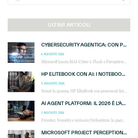
for:
ULTIMI ARTICOLI
CYBERSECURITY AGENTICA: CON PERCEPTION E MAI-CYBER-1-FLASH MICROSOFT APRE NUOVI SERVIZI PER IL CANALE
6 AGOSTO 2026
Microsoft lancia MAI-Cyber-1-Flash e Perception: cybersecurity agentica in preview dal 3 novembre. Cosa cambia per MSP, system integrator e reseller.
HP ELITEBOOK CON AI: I NOTEBOOK BUSINESS INTELLIGENTI CHE TRASFORMANO PRODUTTIVITÀ, SICUREZZA E LAVORO IBRIDO
5 AGOSTO 2026
Scopri la gamma HP EliteBook con processori Intel® Core™ Ultra e AMD Ryzen™ AI. Notebook business progettati per aumentare la produttività, migliorare la collaborazione e garantire sicurezza avanzata in ufficio e in mobilità.
AI AGENT PLATFORM: IL 2026 È L’ANNO DEL «SISTEMA OPERATIVO» PER GLI AGENTI AZIENDALI
3 AGOSTO 2026
Frontier, Foundry e watsonx Orchestrate: la guerra delle piattaforme AI agent ridisegna il mercato IT. Cosa cambia per reseller, MSP e system integrator.
MICROSOFT PROJECT PERCEPTION: COME GLI AGENTI AI CAMBIERANNO SOC, CYBERSECURITY E SERVIZI MSP