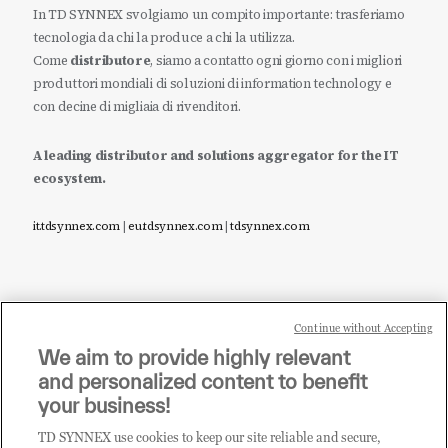
In TD SYNNEX svolgiamo un compito importante: trasferiamo
tecnologia da chi la produce a chi la utilizza.
Come
distributore
, siamo a contatto ogni giorno con i migliori
produttori mondiali di soluzioni di information technology e
con decine di migliaia di rivenditori.
A leading distributor and solutions aggregator for the IT
ecosystem.
it.tdsynnex.com
|
eu.tdsynnex.com
|
tdsynnex.com
Continue without Accepting
Sei un rivenditore di tecnologia e desideri acquistare
We aim to provide highly relevant
i prodotti o le soluzioni trattate sul blog?
and personalized content to benefit
CLICCA QUI E DIVENTA
your business!
CLIENTE TD SYNNEX
TD SYNNEX use cookies to keep our site reliable and secure,