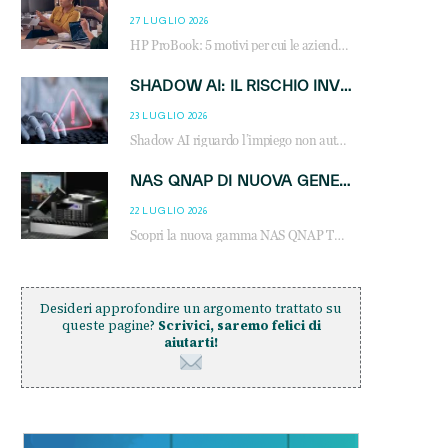
27 LUGLIO 2026
HP ProBook: 5 motivi per cui le aziende scelgono i notebook business HP per migliorare produttività, sicurezza e gestione dell’AI.
SHADOW AI: IL RISCHIO INVISIBILE CHE LE AZIENDE POSSONO GOVERNARE
23 LUGLIO 2026
Shadow AI riguardo l’impiego non autorizzato di sistemi AI all’interno dell’azienda. E’ una pratica che si diffonde a partire dai dipendenti fino ai dirigenti e mette a repentaglio la cybersecurity, con costi più elevati per le organizzazioni. Due recenti report illustrano il fenomeno e forniscono dati in merito
NAS QNAP DI NUOVA GENERAZIONE: PIÙ PRESTAZIONI, SCALABILITÀ E PROTEZIONE DEI DATI PER LE INFRASTRUTTURE IT MODERNE
22 LUGLIO 2026
Scopri la nuova gamma NAS QNAP TS-h1465U-RP, TS-h1065eU e TS-h665U: storage aziendale con ZFS, DDR5, E1.S NVMe e connettività 2.5GbE per backup, virtualizzazione e cybersecurity.
Desideri approfondire un argomento trattato su
queste pagine?
Scrivici, saremo felici di
aiutarti!