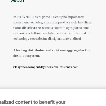
ABOUT
In TD SYNNEX svolgiamo un compito importante:
trasferiamo tecnologia da chi la produce a chi la utilizza.
Come
distributore
, siamo a contatto ogni giorno con i
migliori produttori mondiali di soluzioni di information
technology e con decine di migliaia di rivenditori.
A leading distributor and solutions aggregator for
the IT ecosystem.
it.tdsynnex.com
|
eu.tdsynnex.com
|
tdsynnex.com
alized content to benefit your