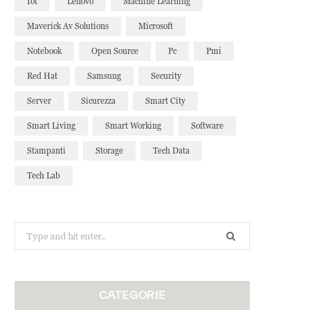
Iot
Lenovo
Machine Learning
Maverick Av Solutions
Microsoft
Notebook
Open Source
Pc
Pmi
Red Hat
Samsung
Security
Server
Sicurezza
Smart City
Smart Living
Smart Working
Software
Stampanti
Storage
Tech Data
Tech Lab
Search
for:
CATEGORIE