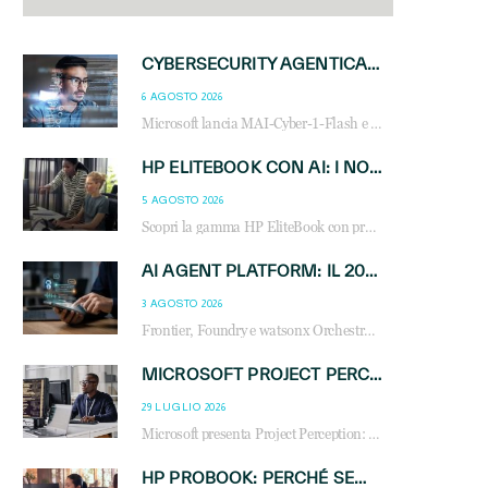
CYBERSECURITY AGENTICA: CON PERCEPTION E MAI-CYBER-1-FLASH MICROSOFT APRE NUOVI SERVIZI PER IL CANALE
6 AGOSTO 2026
Microsoft lancia MAI-Cyber-1-Flash e Perception: cybersecurity agentica in preview dal 3 novembre. Cosa cambia per MSP, system integrator e reseller.
HP ELITEBOOK CON AI: I NOTEBOOK BUSINESS INTELLIGENTI CHE TRASFORMANO PRODUTTIVITÀ, SICUREZZA E LAVORO IBRIDO
5 AGOSTO 2026
Scopri la gamma HP EliteBook con processori Intel® Core™ Ultra e AMD Ryzen™ AI. Notebook business progettati per aumentare la produttività, migliorare la collaborazione e garantire sicurezza avanzata in ufficio e in mobilità.
AI AGENT PLATFORM: IL 2026 È L’ANNO DEL «SISTEMA OPERATIVO» PER GLI AGENTI AZIENDALI
3 AGOSTO 2026
Frontier, Foundry e watsonx Orchestrate: la guerra delle piattaforme AI agent ridisegna il mercato IT. Cosa cambia per reseller, MSP e system integrator.
MICROSOFT PROJECT PERCEPTION: COME GLI AGENTI AI CAMBIERANNO SOC, CYBERSECURITY E SERVIZI MSP
29 LUGLIO 2026
Microsoft presenta Project Perception: scopri come gli agenti AI possono trasformare cybersecurity, SOC e servizi gestiti degli MSP.
HP PROBOOK: PERCHÉ SEMPRE PIÙ AZIENDE SCELGONO NOTEBOOK PROGETTATI PER IL LAVORO MODERNO